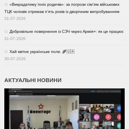
«Викрадатиму їхніх родичів»: за погрози сім’ям військових
ТЦК чоловік отримав п’ять років із дворічним випробуванням
31-07-2026
Добровільне повернення із СЗЧ через Армія+: як це працює
31-07-2026
Хай квітне українське поле. 🌾🇺🇦
30-07-2026
АКТУАЛЬНІ НОВИНИ