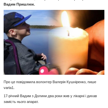
Вадим Пришлюк.
Прикарпаття
Економіка
Політика
Світ
Цікаво
Наука
Технології
Історії
Рецепти
Про це повідомила волонтер Валерія Кушніренко, пише
Привітання
varta1.
Здоров’я
17-річний Вадим з Долини два роки жив у лікарні і дихав
Події
замість нього апарат.
Кримінал