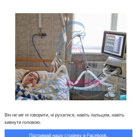
Трагедії
Курйози
Суспільство
Культура
Шоу-біз
#Війна
Він не міг ні говорити, ні рухатися, навіть пальцем, навіть
кивнути головою.
Підтримай нашу сторінку в Facebook.