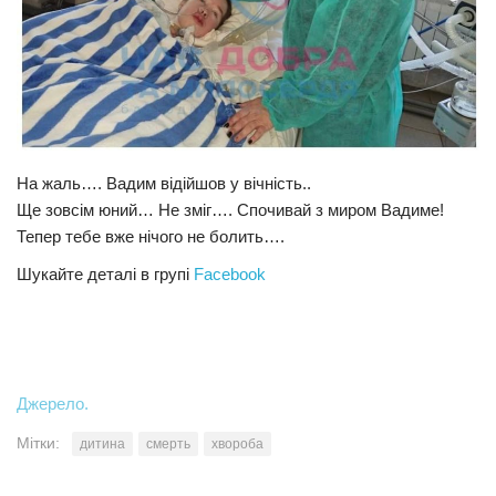
На жаль…. Вадим відійшов у вічність..
Ще зовсім юний… Не зміг…. Спочивай з миром Вадиме!
Тепер тебе вже нічого не болить….
Шукайте деталі в групі
Facebook
Джерело.
Мітки:
дитина
смерть
хвороба