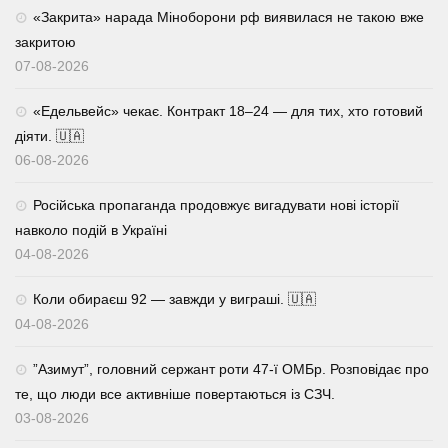
«Закрита» нарада Міноборони рф виявилася не такою вже
закритою
07-08-2026
«Едельвейс» чекає. Контракт 18–24 — для тих, хто готовий
діяти. 🇺🇦
06-08-2026
Російська пропаганда продовжує вигадувати нові історії
навколо подій в Україні
04-08-2026
Коли обираєш 92 — завжди у виграші. 🇺🇦
04-08-2026
⁨”Азимут”, головний сержант роти 47-ї ОМБр. Розповідає про
те, що люди все активніше повертаються із СЗЧ.
03-08-2026