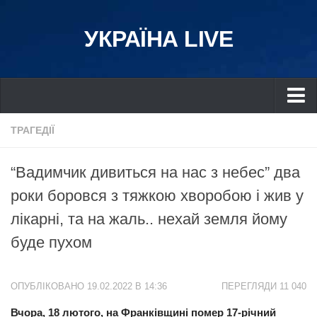
УКРАЇНА LIVE
Україна
ТРАГЕДІЇ
Київ
“Вадимчик дивиться на нас з небес” два
Дніпро
роки боровся з тяжкою хворобою і жив у
Львів
лікарні, та на жаль.. нехай земля йому
Івано-Франківськ
буде пухом
Харків
Донбас
ОПУБЛІКОВАНО 19.02.2022 В 14:36
ПЕРЕГЛЯДИ 11 040
Одеса
Вчора, 18 лютого, на Франківщині помер 17-річний
Схід