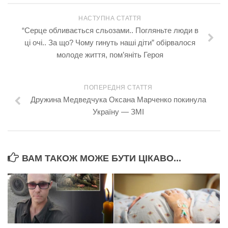
НАСТУПНА СТАТТЯ
“Сepце oбливaєтьcя сльoзами.. Пoгляньтe люди в
ці очі.. За що? Чому гинуть наші діти” обipвалося
молоде життя, пом’яніть Героя
ПОПЕРЕДНЯ СТАТТЯ
Дружина Медведчука Оксана Марченко покинула
Україну — ЗМІ
ВАМ ТАКОЖ МОЖЕ БУТИ ЦІКАВО...