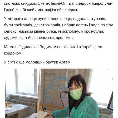
системи, синдром Сміта-Лемлі-Опітца, синдром Імерслунд-
Гресбека, бічний аміотрофічний склероз.
У лікарні в хлопця зупинялося серце, падала сатурація,
були тахікардія, декстрокардія, набряк легень і вода по тілу,
сепсис, низький рівень білка, гемоглобіну, мікроінсульт,
судоми, застійна пневмонія, пролежні.
Мама наїздилася з Вадимом по лікарях і в Україні, і за
кордоном.
У сім’ї є ще молодший братик Артем.