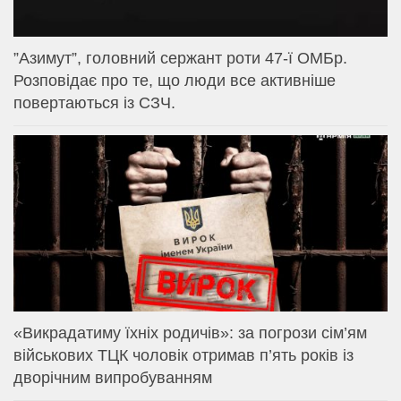
⁨”Азимут”, головний сержант роти 47-ї ОМБр.
Розповідає про те, що люди все активніше
повертаються із СЗЧ.
«Викрадатиму їхніх родичів»: за погрози сім’ям
військових ТЦК чоловік отримав п’ять років із
дворічним випробуванням