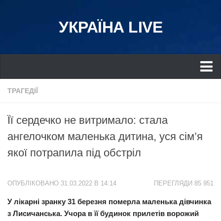
УКРАЇНА LIVE
Україна
ТРАГЕДІЇ
Київ
Її сердечко не витримало: стала
Дніпро
ангелочком маленька дитина, уся сім’я
Львів
якої потрапила під обстріл
Івано-Франківськ
Харків
ОПУБЛІКОВАНО 31.03.2022 В 14:14
ПЕРЕГЛЯДИ 85 951
Донбас
У лікарні зранку 31 березня померла маленька дівчинка
Одеса
з Лисичанська. Учора в її будинок прилетів ворожий
Схід