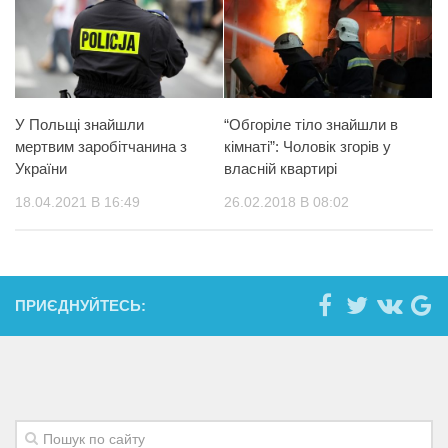
У Польщі знайшли
“Обгоріле тіло знайшли в
мертвим заробітчанина з
кімнаті”: Чоловік згорів у
України
власній квартирі
18.04.2021 В 16:49
26.02.2018 В 08:02
ПРИЄДНУЙТЕСЬ: