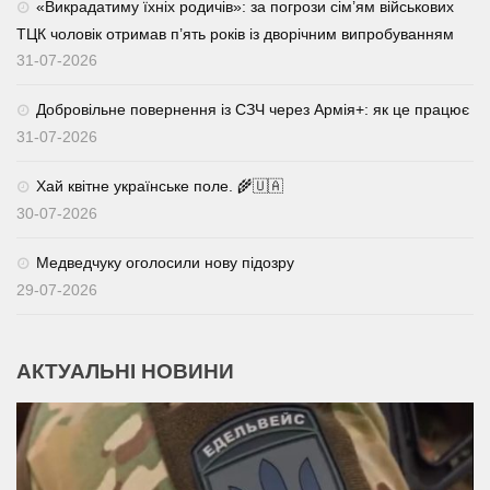
«Викрадатиму їхніх родичів»: за погрози сім’ям військових
ТЦК чоловік отримав п’ять років із дворічним випробуванням
31-07-2026
Добровільне повернення із СЗЧ через Армія+: як це працює
31-07-2026
Хай квітне українське поле. 🌾🇺🇦
30-07-2026
Медведчуку оголосили нову підозру
29-07-2026
АКТУАЛЬНІ НОВИНИ