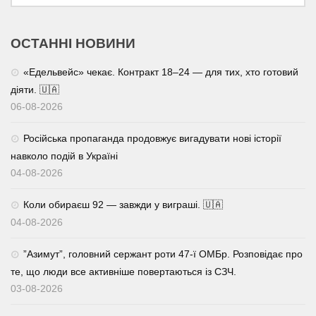
ОСТАННІ НОВИНИ
«Едельвейс» чекає. Контракт 18–24 — для тих, хто готовий
діяти. 🇺🇦
06-08-2026
Російська пропаганда продовжує вигадувати нові історії
навколо подій в Україні
04-08-2026
Коли обираєш 92 — завжди у виграші. 🇺🇦
04-08-2026
⁨”Азимут”, головний сержант роти 47-ї ОМБр. Розповідає про
те, що люди все активніше повертаються із СЗЧ.
03-08-2026