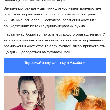
Трагедії
Зауважимо, раніше у дівчинки діагностували вогнепальне
осколкове поранення черевної порожнини з евентрацією
Курйози
кишківника, вогнепальні осколкові поранення обох ніг з
Суспільство
пошкодженням кісток і судинно-нервових пучків.
Культура
Наразі лікарі борються за життя старшого брата дівчинки. У
нього виявили множинні вогнепальні осколкові поранення з
Шоу-біз
розмноження обох стоп та обох гомілок. Лікарі припускають,
#Війна
що дитині доведеться ампутувати ноги.
Підтримай нашу сторінку в Facebook.