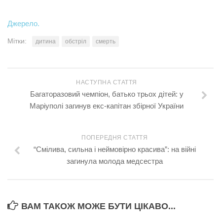
Джерело.
Мітки:
дитина
обстріл
смерть
НАСТУПНА СТАТТЯ
Багаторазовий чемпіон, батько трьох дітей: у
Маріуполі загинув екс-капітан збірної України
ПОПЕРЕДНЯ СТАТТЯ
“Смілива, сильна і неймовірно красива”: на війні
загинула молода медсестра
ВАМ ТАКОЖ МОЖЕ БУТИ ЦІКАВО...