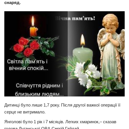
снаряд.
Прикарпаття
Економіка
Політика
Світ
Цікаво
Наука
Технології
Історії
Рецепти
Привітання
Дитинці було лише 1,7 року. Після другої важкої операції її
Здоров’я
серце не витримало.
Події
Янголові було 1 рік і 7 місяців. Легких хмаринок,– сказав
Кримінал
голова Луганської ОВА Сергій Гайдай.