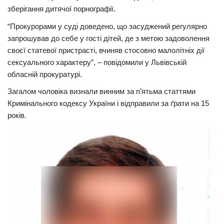
зберігання дитячої порнографії.
Трагедії
“Прокурорами у суді доведено, що засуджений регулярно
Курйози
запрошував до себе у гості дітей, де з метою задоволення
Суспільство
своєї статевої пристрасті, вчиняв стосовно малолітніх дії
сексуального характеру”, – повідомили у Львівській
Культура
обласній прокуратурі.
Шоу-біз
Загалом чоловіка визнали винним за п’ятьма статтями
Кримінального кодексу України і відправили за ґрати на 15
#Війна
років.