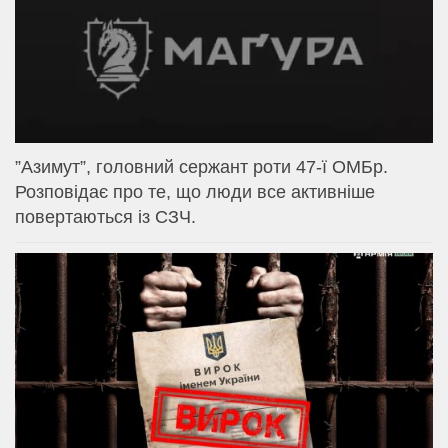
⁨”Азимут”, головний сержант роти 47-ї ОМБр.
Розповідає про те, що люди все активніше
повертаються із СЗЧ.