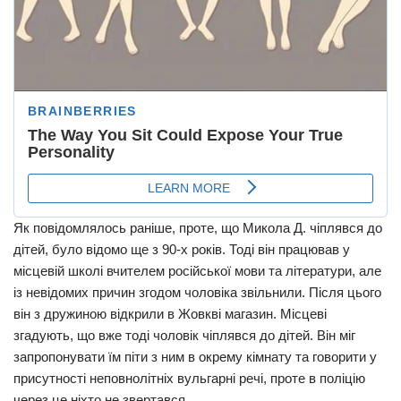
Як повідомлялось раніше, проте, що Микола Д. чіплявся до
дітей, було відомо ще з 90-х років. Тоді він працював у
місцевій школі вчителем російської мови та літератури, але
із невідомих причин згодом чоловіка звільнили. Після цього
він з дружиною відкрили в Жовкві магазин. Місцеві
згадують, що вже тоді чоловік чіплявся до дітей. Він міг
запропонувати їм піти з ним в окрему кімнату та говорити у
присутності неповнолітніх вульгарні речі, проте в поліцію
через це ніхто не звертався.