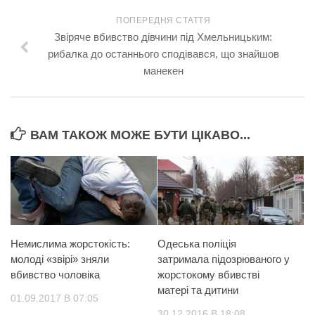
ПОПЕРЕДНЯ СТАТТЯ
Звіряче вбивство дівчини під Хмельницьким:
рибалка до останнього сподівався, що знайшов
манекен
ВАМ ТАКОЖ МОЖЕ БУТИ ЦІКАВО...
Немислима жорстокість:
Одеська поліція
молоді «звірі» зняли
затримала підозрюваного у
вбивство чоловіка
жорстокому вбивстві
матері та дитини
01.09.2017 В 07:05
30.12.2016 В 18:08