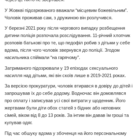
У Жовкві підозрюваного вважали “місцевим божевільним”.
Чоловік проживав сам, з дружиною він розлучився.
У березні 2021 року після чергового випадку розбещення
дитини поліція розпочала розслідування. 11-річний хлопчик
розповів батькові про те, що педофіл робив з дітьми у себе
вдома, після чого чоловік звернувся до поліції. Згодом
насильника спіймали “на гарячому”.
Затриманого підозрювали у 19 епізодах сексуального
насилля над дітьми, які він скоїв лише в 2019-2021 роках.
За версією прокуратури, чоловік втирався в довіру до дітей і
запрошував їх до себе додому. Водночас він домовлявся
про оплату і записував усі свої витрати у щоденник. Його
жертвами були діти обох статей з бідних або неповних
сімей, віком від 8 до 13 років. За інтим він давав їм гроші та
купував одяг.
Під час обшуку вдома у збоченця на його персональному