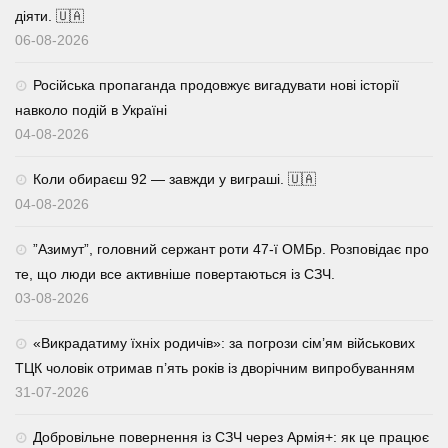
діяти. 🇺🇦
06-08-2026
Російська пропаганда продовжує вигадувати нові історії
навколо подій в Україні
04-08-2026
Коли обираєш 92 — завжди у виграші. 🇺🇦
04-08-2026
⁨”Азимут”, головний сержант роти 47-ї ОМБр. Розповідає про
те, що люди все активніше повертаються із СЗЧ.
03-08-2026
«Викрадатиму їхніх родичів»: за погрози сім’ям військових
ТЦК чоловік отримав п’ять років із дворічним випробуванням
31-07-2026
Добровільне повернення із СЗЧ через Армія+: як це працює