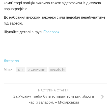
комп’ютері поліція виявила також відеофайли із дитячою
порнографією.
До набрання вироком законної сили педофіл перебуватиме
під вартою.
Шукайте деталі в групі
Facebook
Джерело.
Мітки:
діти
згвалтуання
педофілія
НАСТУПНА СТАТТЯ
За Україну треба бути готовим вбивати, зброї в
нас із запасом, – Мухарський