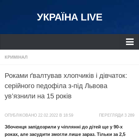
УКРАЇНА LIVE
Україна
КРИМІНАЛ
Київ
Роками ґвалтував хлопчиків і дівчаток:
Дніпро
серійного педофіла з-під Львова
Львів
ув’язнили на 15 років
Івано-Франківськ
Харків
ОПУБЛІКОВАНО 22.02.2022 В 18:59
ПЕРЕГЛЯДИ 3 289
Донбас
Збоченця запідозрили у чіплянні до дітей ще у 90-х
Одеса
роках, але засудити змогли лише зараз. Тільки за 2,5
Схід