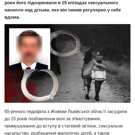
роки його підозрювали в 19 епізодах сексуального
Прикарпаття
насилля над дітьми, яке він чинив регулярно у себе
вдома.
Економіка
Політика
Світ
Цікаво
Наука
Технології
Історії
Рецепти
Привітання
65-річного педофіла з Жовкви Львівської області засудили
Здоров’я
до 15 років позбавлення волі за зґвалтування,
Події
примушування до вступу в статевий зв’язок, сексуальне
насильство, розбещення малолітніх дітей, а також
Кримінал