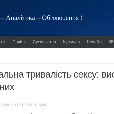
– Аналітика – Обговорення !
о
Події
Суспільство
Культура
Шоу-біз
#В
альна тривалість сексу: ви
них
ОВАНО 17.01.2017 В 15:26