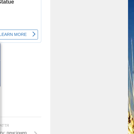
АТТЯ
ту: пенсіонер