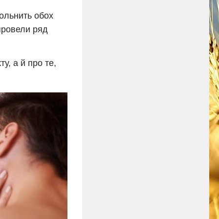
вольнить обох
 провели ряд
у, а й про те,