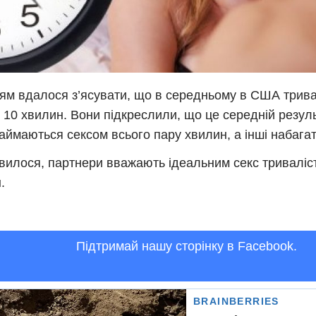
ям вдалося з’ясувати, що в середньому в США трива
 10 хвилин. Вони підкреслили, що це середній резуль
займаються сексом всього пару хвилин, а інші набага
вилося, партнери вважають ідеальним секс триваліс
.
Підтримай нашу сторінку в Facebook.