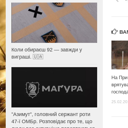
ВА
Коли обираєш 92 — завжди у
виграші. 🇺🇦
На При
врятув
господа
25.02.20
⁨”Азимут”, головний сержант роти
47-ї ОМБр. Розповідає про те, що