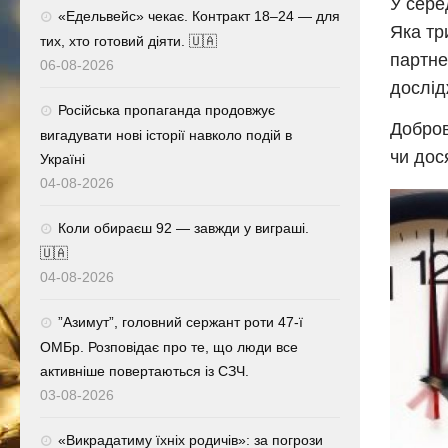
У сере
«Едельвейс» чекає. Контракт 18–24 — для
Яка тр
тих, хто готовий діяти. 🇺🇦
партне
06-08-2026
дослід
Російська пропаганда продовжує
Добров
вигадувати нові історії навколо подій в
чи дос
Україні
04-08-2026
Коли обираєш 92 — завжди у виграші.
🇺🇦
04-08-2026
⁨”Азимут”, головний сержант роти 47-ї
ОМБр. Розповідає про те, що люди все
активніше повертаються із СЗЧ.
03-08-2026
«Викрадатиму їхніх родичів»: за погрози