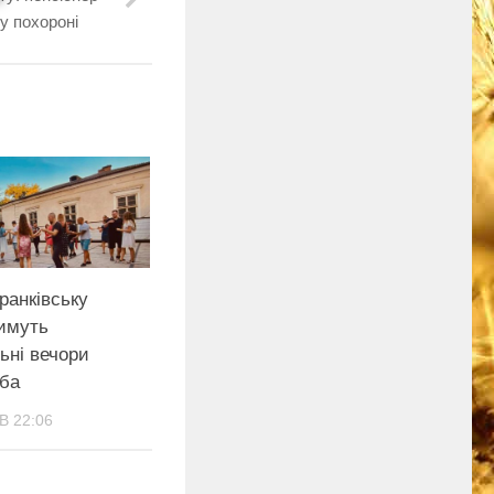
у похороні
ранківську
имуть
ьні вечори
еба
В 22:06