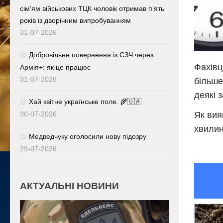
сім’ям військових ТЦК чоловік отримав п’ять
років із дворічним випробуванням
31-07-2026
Добровільне повернення із СЗЧ через
Фахівц
Армія+: як це працює
31-07-2026
більше
деякі 
Хай квітне українське поле. 🌾🇺🇦
30-07-2026
Як вия
хвилин
Медведчуку оголосили нову підозру
29-07-2026
АКТУАЛЬНІ НОВИНИ