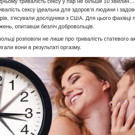
дньому тривалість сексу у пар не більше 10 хвилин…
ивалість сексу ідеальна для здоров’я людини і задо
рів, з’ясували дослідники з США. Для цього фахівці
жень, опитавши безліч добровольців.
ольці розповіли не лише про тривалість статевого акт
ягали вони в результаті оргазму.