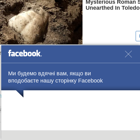
е деталі в групі
Facebook
Ми будемо вдячні вам, якщо ви
вподобаєте нашу сторінку Facebook
ло.
дослідження
парі
тривалість сексу
ПОПЕРЕДНЯ СТАТТЯ
НАСТУПНА СТ
 Україні ускладнили виїзд дітей за
Повернення з того сві