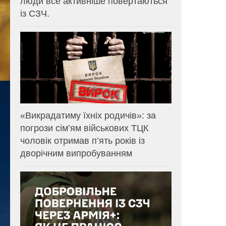
люди все активніше повертаються
із СЗЧ.
«Викрадатиму їхніх родичів»: за
погрози сім’ям військових ТЦК
чоловік отримав п’ять років із
дворічним випробуванням