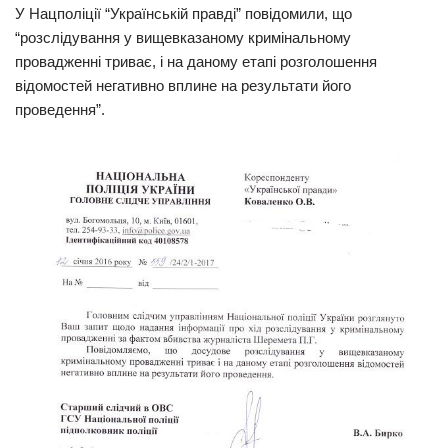
У Нацполіції “Українській правді” повідомили, що
Трагедії
“розслідування у вищевказаному кримінальному
провадженні триває, і на даному етапі розголошення
Курйози
відомостей негативно вплине на результати його
Суспільство
проведення”.
Культура
Шоу-біз
#Війна