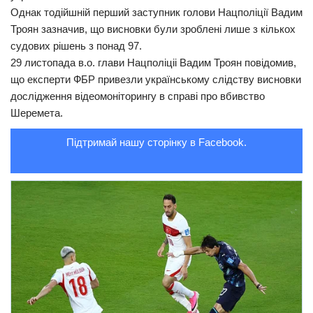
Однак тодійшній перший заступник голови Нацполіції Вадим
Троян зазначив, що висновки були зроблені лише з кількох
судових рішень з понад 97.
29 листопада в.о. глави Нацполіціі Вадим Троян повідомив,
що експерти ФБР привезли українському слідству висновки
дослідження відеомоніторингу в справі про вбивство
Шеремета.
Підтримай нашу сторінку в Facebook.