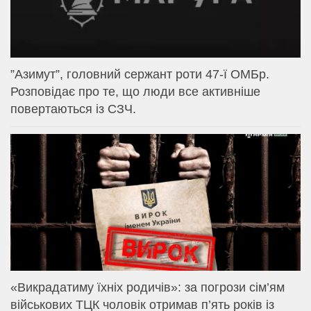
⁨”Азимут”, головний сержант роти 47-ї ОМБр.
Розповідає про те, що люди все активніше
повертаються із СЗЧ.
«Викрадатиму їхніх родичів»: за погрози сім’ям
військових ТЦК чоловік отримав п’ять років із