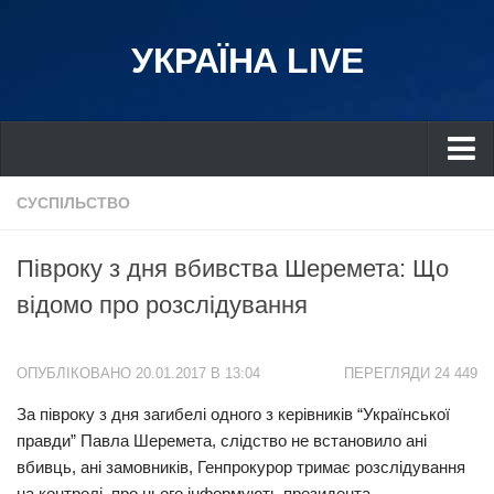
УКРАЇНА LIVE
Україна
СУСПІЛЬСТВО
Київ
Півроку з дня вбивства Шеремета: Що
Дніпро
відомо про розслідування
Львів
Івано-Франківськ
ОПУБЛІКОВАНО 20.01.2017 В 13:04
ПЕРЕГЛЯДИ 24 449
Харків
За півроку з дня загибелі одного з керівників “Української
Донбас
правди” Павла Шеремета, слідство не встановило ані
Одеса
вбивць, ані замовників, Генпрокурор тримає розслідування
Схід
на контролі, про нього інформують президента.