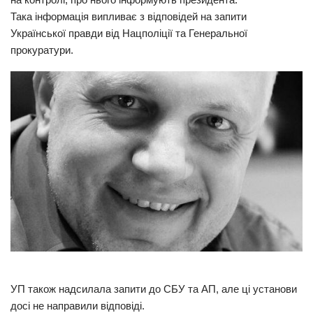
Така інформація випливає з відповідей на запити
Прикарпаття
Української правди від Нацполіції та Генеральної
Економіка
прокуратури.
Політика
Світ
Цікаво
Наука
Технології
Історії
Рецепти
Привітання
Здоров’я
Події
УП також надсилала запити до СБУ та АП, але ці установи
досі не направили відповіді.
Кримінал