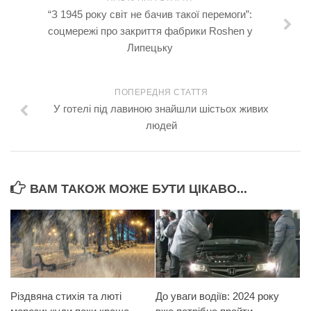
“З 1945 року світ не бачив такої перемоги”:
соцмережі про закриття фабрики Roshen у
Липецьку
ПОПЕРЕДНЯ СТАТТЯ
У готелі під лавиною знайшли шістьох живих
людей
ВАМ ТАКОЖ МОЖЕ БУТИ ЦІКАВО...
Різдвяна стихія та люті
До уваги водіїв: 2024 року