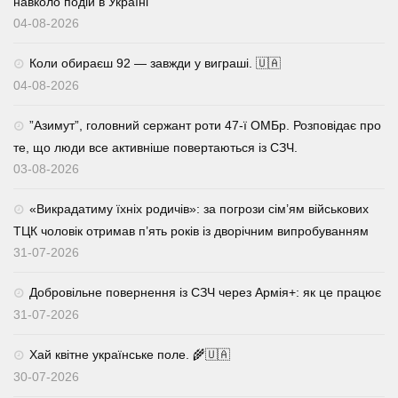
навколо подій в Україні
04-08-2026
Коли обираєш 92 — завжди у виграші. 🇺🇦
04-08-2026
⁨”Азимут”, головний сержант роти 47-ї ОМБр. Розповідає про
те, що люди все активніше повертаються із СЗЧ.
03-08-2026
«Викрадатиму їхніх родичів»: за погрози сім’ям військових
ТЦК чоловік отримав п’ять років із дворічним випробуванням
31-07-2026
Добровільне повернення із СЗЧ через Армія+: як це працює
31-07-2026
Хай квітне українське поле. 🌾🇺🇦
30-07-2026