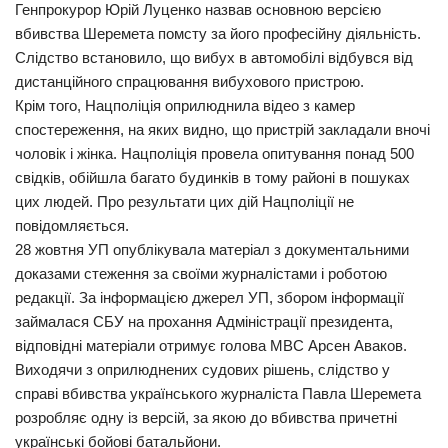
Генпрокурор Юрій Луценко назвав основною версією
вбивства Шеремета помсту за його професійну діяльність.
Слідство встановило, що вибух в автомобілі відбувся від
дистанційного спрацювання вибухового пристрою.
Крім того, Нацполіція оприлюднила відео з камер
спостереження, на яких видно, що пристрій закладали вночі
чоловік і жінка. Нацполіція провела опитування понад 500
свідків, обійшла багато будинків в тому районі в пошуках
цих людей. Про результати цих дій Нацполіції не
повідомляється.
28 жовтня УП опублікувала матеріал з документальними
доказами стеження за своїми журналістами і роботою
редакції. За інформацією джерел УП, збором інформації
займалася СБУ на прохання Адміністрації президента,
відповідні матеріали отримує голова МВС Арсен Аваков.
Виходячи з оприлюднених судових рішень, слідство у
справі вбивства українського журналіста Павла Шеремета
розробляє одну із версій, за якою до вбивства причетні
українські бойові батальйони.