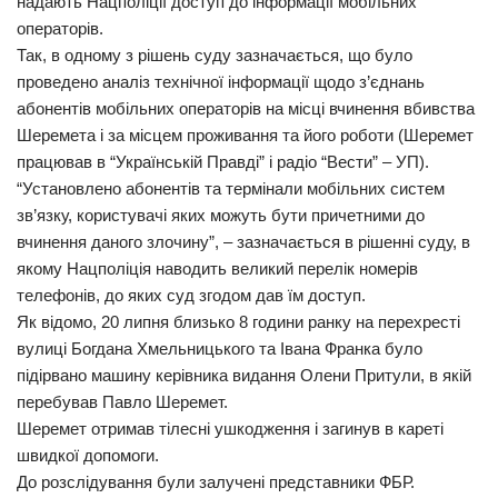
надають Нацполіції доступ до інформації мобільних
операторів.
Так, в одному з рішень суду зазначається, що було
проведено аналіз технічної інформації щодо з’єднань
абонентів мобільних операторів на місці вчинення вбивства
Шеремета і за місцем проживання та його роботи (Шеремет
працював в “Українській Правді” і радіо “Вести” – УП).
“Установлено абонентів та термінали мобільних систем
зв’язку, користувачі яких можуть бути причетними до
вчинення даного злочину”, – зазначається в рішенні суду, в
якому Нацполіція наводить великий перелік номерів
телефонів, до яких суд згодом дав їм доступ.
Як відомо, 20 липня близько 8 години ранку на перехресті
вулиці Богдана Хмельницького та Івана Франка було
підірвано машину керівника видання Олени Притули, в якій
перебував Павло Шеремет.
Шеремет отримав тілесні ушкодження і загинув в кареті
швидкої допомоги.
До розслідування були залучені представники ФБР.