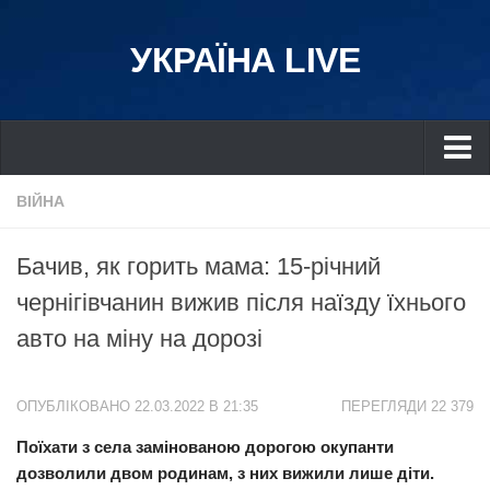
УКРАЇНА LIVE
Україна
ВІЙНА
Київ
Бачив, як горить мама: 15-річний
Дніпро
чернігівчанин вижив після наїзду їхнього
Львів
авто на міну на дорозі
Івано-Франківськ
Харків
ОПУБЛІКОВАНО 22.03.2022 В 21:35
ПЕРЕГЛЯДИ 22 379
Донбас
Поїхати з села замінованою дорогою окупанти
Одеса
дозволили двом родинам, з них вижили лише діти.
Схід