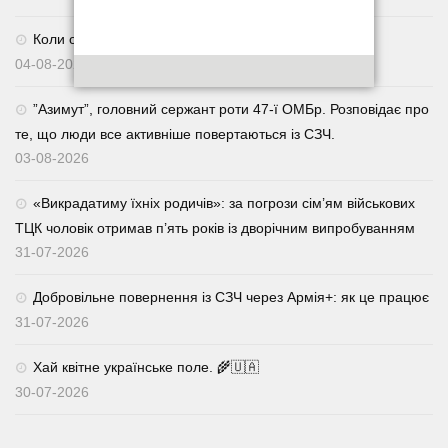
Коли обираєш 92 — завжди у виграші. 🇺🇦
04-08-2026
⁨”Азимут”, головний сержант роти 47-ї ОМБр. Розповідає про
те, що люди все активніше повертаються із СЗЧ.
03-08-2026
«Викрадатиму їхніх родичів»: за погрози сім’ям військових
ТЦК чоловік отримав п’ять років із дворічним випробуванням
31-07-2026
Добровільне повернення із СЗЧ через Армія+: як це працює
31-07-2026
Хай квітне українське поле. 🌾🇺🇦
30-07-2026