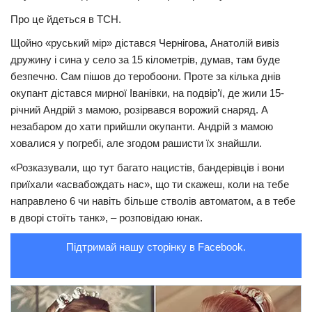
Про це йдеться в ТСН.
Трагедії
Щойно «руський мір» дістався Чернігова, Анатолій вивіз
Курйози
дружину і сина у село за 15 кілометрів, думав, там буде
Суспільство
безпечно. Сам пішов до теробоони. Проте за кілька днів
окупант дістався мирної Іванівки, на подвір’ї, де жили 15-
Культура
річний Андрій з мамою, розірвався ворожий снаряд. А
Шоу-біз
незабаром до хати прийшли окупанти. Андрій з мамою
ховалися у погребі, але згодом рашисти їх знайшли.
#Війна
«Розказували, що тут багато нацистів, бандерівців і вони
приїхали «асвабождать нас», що ти скажеш, коли на тебе
направлено 6 чи навіть більше стволів автоматом, а в тебе
в дворі стоїть танк», – розповідаю юнак.
Підтримай нашу сторінку в Facebook.