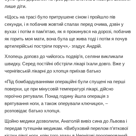
лише діти.
«Щось на трасі було притрушене сіном і пройшло пів
секунди, і я побачив жовтий спалах перед очима, дзвін у
вухах і потім я пам’ятаю, як я прокинувся на дорозі, побачив
як горить моя мати, вона була ще жива тоді і потім я почув
артилерійські постріли поруч»,- згадує Андрій.
Хлопець доповз до чийогось подвір’я, селяни викликали
швидку. Серед постійні обстріли лікарі їхали довго. Вже у
чернігівській лікарні до хлопця приїхав батько
«Під бомбардуваннями операційні були спущені на перші
поверхи, це при мінусовій температурі лікарі, дійсно
героїчно рятували. Понад годину йшла операція з
врятування ноги, а також оперували ключицю», –
розповідає батько хлопця.
Щойно медики дозволили, Анатолій вивіз сина до Львова і
передав тутешнім медикам. «Вибуховий перелом п’яткової
кістки лівої ноги, крім того зразу в Чернігові прооперований