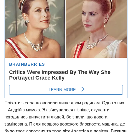
Поїхати з села дозволили лише двом родинам. Одна з них
– Андрій з мамою. Як з’ясувалося пізніше, окупанти
погодились випустити людей, бо знали, що дорога
замінована. Після першого ворожого блокпоста машина, де
було троє дорослих та троє дітей злетіла в повітря. Вижили