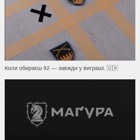
Коли обираєш 92 — завжди у виграші. 🇺🇦