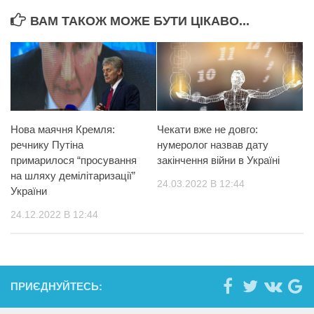
ВАМ ТАКОЖ МОЖЕ БУТИ ЦІКАВО...
Нова маячня Кремля:
Чекати вже не довго:
речнику Путіна
нумеролог назвав дату
примарилося “просування
закінчення війни в Україні
на шляху демілітаризації”
24.03.2022 В 12:44
України
24.12.2022 В 12:44
ПРИЄДНУЙТЕСЬ: