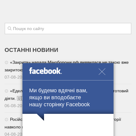
ОСТАННІ НОВИНИ
«Закрита» нарада Міноборони рф виявилася не такою вже
закритою
07-08-2026
Ми будемо вдячні вам,
«Едельвейс» чекає. Контракт 18–24 — для тих, хто готовий
якщо ви вподобаєте
діяти. 🇺🇦
нашу сторінку Facebook
06-08-2026
Російська пропаганда продовжує вигадувати нові історії
навколо подій в Україні
04-08-2026