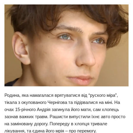
Прикарпаття
Економіка
Політика
Світ
Цікаво
Наука
Технології
Історії
Рецепти
Родина, яка намагалася врятуватися від “руского міра”,
Привітання
тікала з окупованого Чернігова та підірвалися на міні. На
очах 15-річного Андрія загинула його мати, сам хлопець
Здоров’я
зазнав важких травм. Рашисти випустили їхнє авто просто
Події
на заміновану дорогу. Попереду в хлопця тривале
лікування, та єдина його мрія – про перемогу.
Кримінал