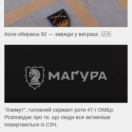
Коли обираєш 92 — завжди у виграші. 🇺🇦
⁨”Азимут”, головний сержант роти 47-ї ОМБр.
Розповідає про те, що люди все активніше
повертаються із СЗЧ.