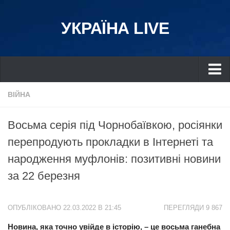
УКРАЇНА LIVE
Україна
ВІЙНА
Київ
Восьма серія під Чорнобаївкою, росіянки
Дніпро
перепродують прокладки в Інтернеті та
Львів
народження муфлонів: позитивні новини
Івано-Франківськ
за 22 березня
Харків
Донбас
ОПУБЛІКОВАНО 22.03.2022 В 21:45
ПЕРЕГЛЯДИ 9 867
Одеса
Новина, яка точно увійде в історію, – це восьма ганебна
Схід