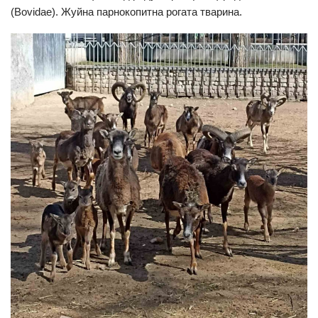
(Bovidae). Жуйна парнокопитна рогата тварина.