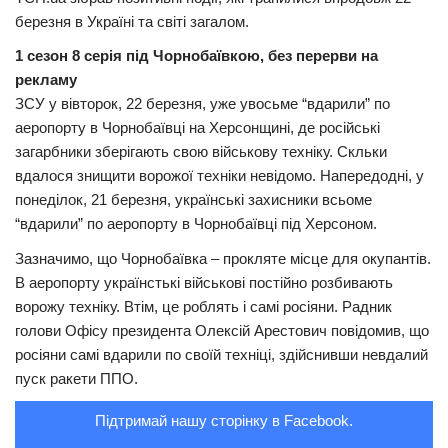
березня в Україні та світі загалом.
Трагедії
1 сезон 8 серія під Чорнобаївкою, без перерви на
Курйози
рекламу
Суспільство
ЗСУ у вівторок, 22 березня, уже увосьме “вдарили” по
аеропорту в Чорнобаївці на Херсонщині, де російські
Культура
загарбники зберігають свою військову техніку. Скльки
Шоу-біз
вдалося знищити ворожої техніки невідомо. Напередодні, у
понеділок, 21 березня, українські захисники всьоме
#Війна
“вдарили” по аеропорту в Чорнобаївці під Херсоном.
Зазначимо, що Чорнобаївка – прокляте місце для окупантів.
В аеропорту українстькі військові постійно розбивають
ворожу техніку. Втім, це роблять і самі росіяни. Радник
голови Офісу президента Олексій Арестович повідомив, що
росіяни самі вдарили по своїй техніці, здійснивши невдалий
пуск ракети ППО.
Підтримай нашу сторінку в Facebook.