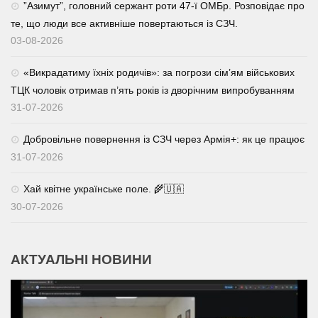
⁨”Азимут”, головний сержант роти 47-ї ОМБр. Розповідає про
те, що люди все активніше повертаються із СЗЧ.
03-08-2026
«Викрадатиму їхніх родичів»: за погрози сім’ям військових
ТЦК чоловік отримав п’ять років із дворічним випробуванням
31-07-2026
Добровільне повернення із СЗЧ через Армія+: як це працює
31-07-2026
Хай квітне українське поле. 🌾🇺🇦
30-07-2026
АКТУАЛЬНІ НОВИНИ