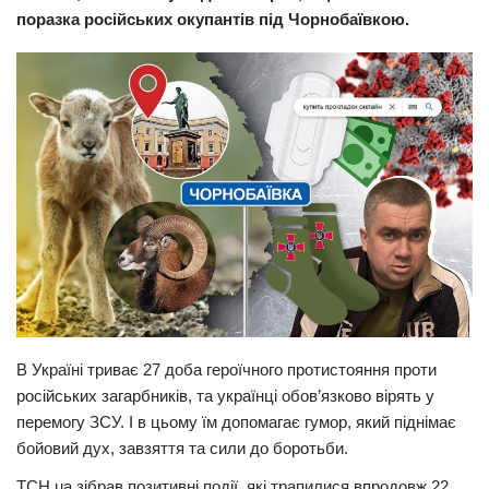
поразка російських окупантів під Чорнобаївкою.
Прикарпаття
Економіка
Політика
Світ
Цікаво
Наука
Технології
Історії
Рецепти
В Україні триває 27 доба героїчного протистояння проти
Привітання
російських загарбників, та українці обов’язково вірять у
Здоров’я
перемогу ЗСУ. І в цьому їм допомагає гумор, який піднімає
Події
бойовий дух, завзяття та сили до боротьби.
ТСН.ua зібрав позитивні події, які трапилися впродовж 22
Кримінал