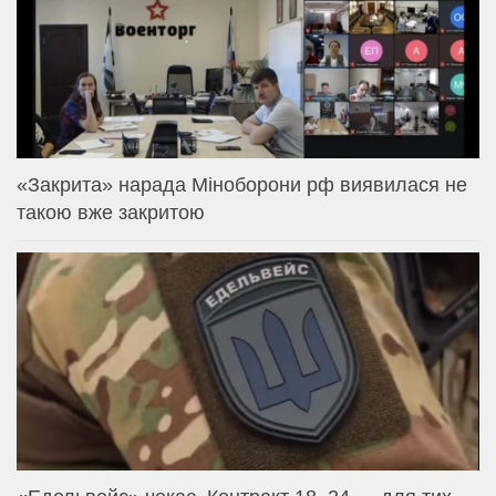
«Закрита» нарада Міноборони рф виявилася не
такою вже закритою