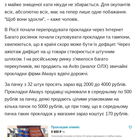
з майже знищеної хати нікуди не збирається. Для окупантів
всіх, абсолютно всіх, має на тепер лише одне побажання.
“Щоб вони здохли”, – каже чоловік.
В Росії почали перепродувати прокладки через Інтернет
Багато росіянок почали скуповувати прокладки та тампони,
хвилюються, що в країні скоро може бути їх дефіцит. Через
ажіотаж дифіцит на ці товари створюється штучним
шляхом. І на російському ринку з’явилося багато
перекупників, які продають на Avito (аналог ОЛХ) звичайні
прокладки фірми Always вдвічі дорожчі.
За пачку з 32 штук просять зараз від 2000 до 4000 рублів.
Прокладки Always продавці оцінювали в середньому по 500
рублів за пачку, деякі продають цілими упаковками на
кілька пачок по 5000 рублів, це при тому, що в середньому
пачка таких прокладок у магазині зараз коштує 170 рублів.