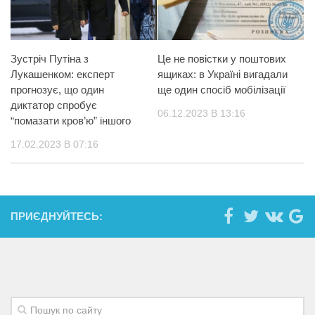
Зустріч Путіна з
Це не повістки у поштових
Лукашенком: експерт
ящиках: в Україні вигадали
прогнозує, що один
ще один спосіб мобілізації
диктатор спробує
06.12.2023 В 13:16
“помазати кров’ю” іншого
17.02.2023 В 07:16
ПРИЄДНУЙТЕСЬ: