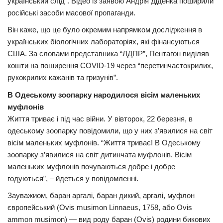
український слід”. Відео із заявою Андрія Діденка поширили
російські засоби масової пропаганди.
Він каже, що це було окремим напрямком дослідження в
українських біологічних лабораторіях, які фінансуються
США. За словами представника “ЛДПР”, Пентагон виділяв
кошти на поширення COVID-19 через “перетинчастокрилих,
рукокрилих кажанів та гризунів”.
В Одеському зоопарку народилося вісім маленьких
муфлонів
Життя триває і під час війни. У вівторок, 22 березня, в
одеському зоопарку повідомили, що у них з’явилися на світ
вісім маленьких муфлонів. “Життя триває! В Одеському
зоопарку з’явилися на світ дитинчата муфлонів. Вісім
маленьких муфлонів почуваються добре і добре
годуються”, – йдеться у повідомленні.
Зауважиом, баран аргалі, баран дикий, аргалі, муфлон
європейський (Ovis musimon Linnaeus, 1758, або Ovis
ammon musimon) — вид роду баран (Ovis) родини бикових