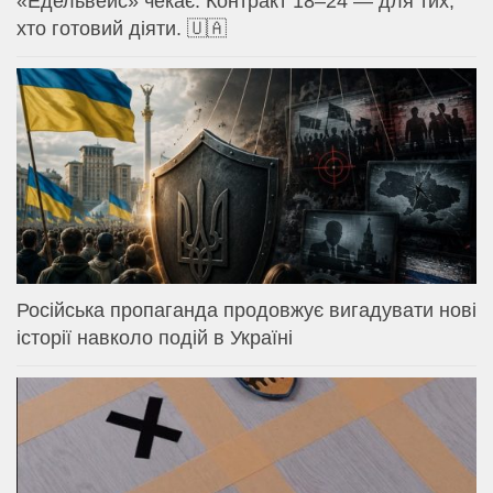
«Едельвейс» чекає. Контракт 18–24 — для тих,
хто готовий діяти. 🇺🇦
Російська пропаганда продовжує вигадувати нові
історії навколо подій в Україні