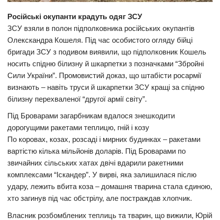
Російські окупанти крадуть одяг ЗСУ
ЗСУ взяли в полон підполковника російських окупантів
Олекскандра Кошеля. Під час особистого огляду бійці
бригади ЗСУ з подивом виявили, що підполковник Кошель
носить спідню білизну й шкарпетки з позначками “Збройні
Сили України”. Промовистий доказ, що штабісти росармії
визнають – навіть труси й шкарпетки ЗСУ кращі за спідню
білизну перехваленої “другої армії світу”.
Під Броварами загарбникам вдалося знешкодити
дорогущими ракетами теплицю, гній і козу
По коровах, козах, розсаді і мирних будинках – ракетами
вартістю кілька мільйонів доларів. Під Броварами по
звичайних сільських хатах двічі вдарили ракетними
комплексами “Іскандер”. У вирві, яка залишилася післю
удару, лежить вбита коза – домашня тварина стала єдиною,
хто загинув під час обстрілу, але постраждав хлопчик.
Власник розбомблених теплиць та тварин, що вижили, Юрій