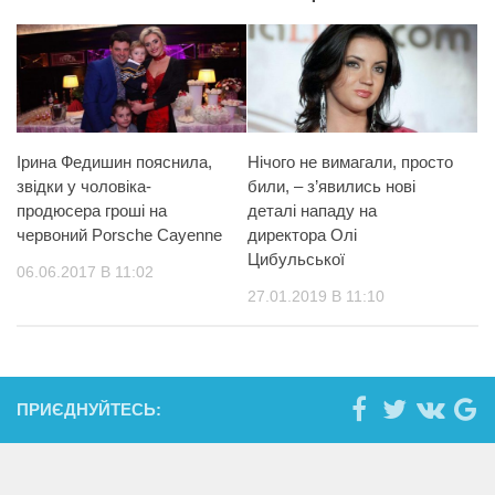
Ірина Федишин пояснила,
Нічого не вимагали, просто
звідки у чоловіка-
били, – з’явились нові
продюсера гроші на
деталі нападу на
червоний Porsсhe Cayenne
директора Олі
Цибульської
06.06.2017 В 11:02
27.01.2019 В 11:10
ПРИЄДНУЙТЕСЬ: