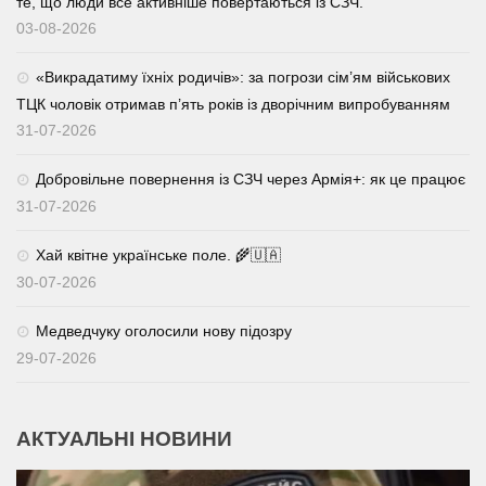
те, що люди все активніше повертаються із СЗЧ.
03-08-2026
«Викрадатиму їхніх родичів»: за погрози сім’ям військових
ТЦК чоловік отримав п’ять років із дворічним випробуванням
31-07-2026
Добровільне повернення із СЗЧ через Армія+: як це працює
31-07-2026
Хай квітне українське поле. 🌾🇺🇦
30-07-2026
Медведчуку оголосили нову підозру
29-07-2026
АКТУАЛЬНІ НОВИНИ