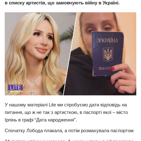
в списку артистів, що замовчують війну в Україні.
Прикарпаття
Економіка
Політика
Світ
Цікаво
Наука
Технології
Історії
Рецепти
У нашому матеріалі Lite ми спробуємо дати відповідь на
Привітання
питання, що ж не так з артисткою, в паспорті якої – місто
Здоров’я
Ірпінь в графі “Дата народження”.
Події
Спочатку Лобода плакала, а потім розмахувала паспортом
Кримінал