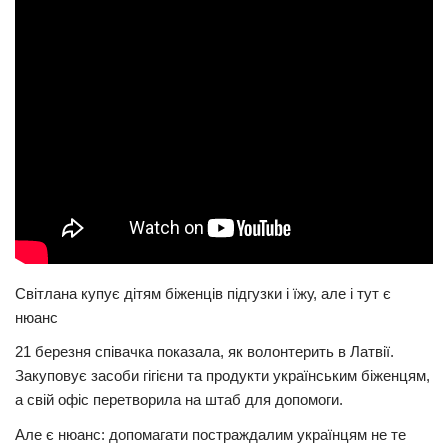
Світлана купує дітям біженців підгузки і їжу, але і тут є
нюанс
21 березня співачка показала, як волонтерить в Латвії.
Закуповує засоби гігієни та продукти українським біженцям,
а свій офіс перетворила на штаб для допомоги.
Але є нюанс: допомагати постраждалим українцям не те