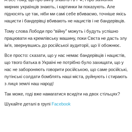
мирних українців знають, і картинки їм показують. Але
підносять це так, ніби ми самі себе вбиваємо, точніше якісь
нацисти і бандерівці вбивають не нацистів і не бандерівців.
Тому слова Лободи про “війну” можуть і будуть успішно
працювати на кремлівську машину, поки Свєта не дасть злу
ім’я, звернувшись до російської аудиторії, що її обожнює.
Все просто: сказати, що у нас немає бандерівців і нацистів,
що твого батька в Україні не потрібно було захищати, що у
нас не забороняють говорити російською, що саме російські,
путінські солдати бомблять наші міста, руйнують і стирають
з лиця землі наш народ!
Так може, годі вже намагатися всидіти на двох стільцях?
Шукайте деталі в групі
Facebook