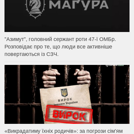
⁨”Азимут”, головний сержант роти 47-ї ОМБр.
Розповідає про те, що люди все активніше
повертаються із СЗЧ.
«Викрадатиму їхніх родичів»: за погрози сім’ям