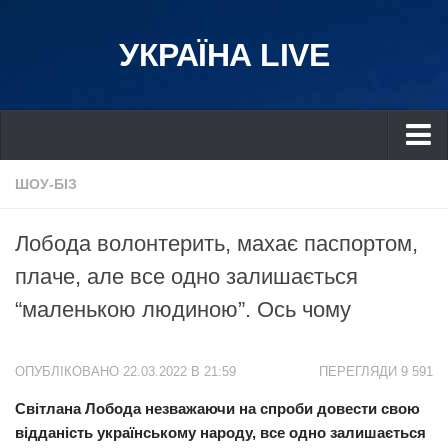
УКРАЇНА LIVE
Україна
ШОУ-БІЗ
Київ
Лобода волонтерить, махає паспортом,
Дніпро
плаче, але все одно залишається
Львів
“маленькою людиною”. Ось чому
Івано-Франківськ
Харків
ОПУБЛІКОВАНО 22.03.2022 В 21:59
ПЕРЕГЛЯДИ 9 591
Донбас
Світлана Лобода незважаючи на спроби довести свою
Одеса
відданість українському народу, все одно залишається
Схід