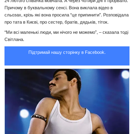
24 лютого співачка мовчала. А через чотири дні її прорвало.
Причому в буквальному сенсі. Вона виклала відео в
Трагедії
сльозах, крізь які вона просила “це припинити”. Розповідала
Курйози
про тата в Києві, про сестер, братів, дядьків, тіток.
Суспільство
“Ми всі маленькі люди, ми нічого не можемо”, – сказала тоді
Світлана.
Культура
Шоу-біз
Підтримай нашу сторінку в Facebook.
#Війна