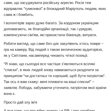
саме, що засуджувати російську агресію. Росія теж
відправляє “гумконвої” в блокадний Маріуполь людям, яких
сама ж і бомбить.
І волонтерів зараз дуже багато. За кордоном українцям
допомагають, як благодійні організації, так і урядові,
компенсуючи сім’ям, які прихистили біженців, витрати.
Робити вигляд, що саме без цих закупівель хтось помре –
гра на камеру. Від людей з такою величезною аудиторією,
як у Світлани, насамперед чекають чіткої позиції.
“Я знаю, що сьогодні все частіше з’являються всілякі
“списки”, в яких людей знову намагаються розділити за
принципом “чи достатньо ти хороший, щоб бути патріотом”.
Так ось я вам скажу: мені плювати на ваші списки!” –
заявляє Лобода, забуваючи уточнити, патріотом якої країни
вона є.
Просто дай злу ім’я
А все тому, що про війну знають і в РФ, і про загиблих