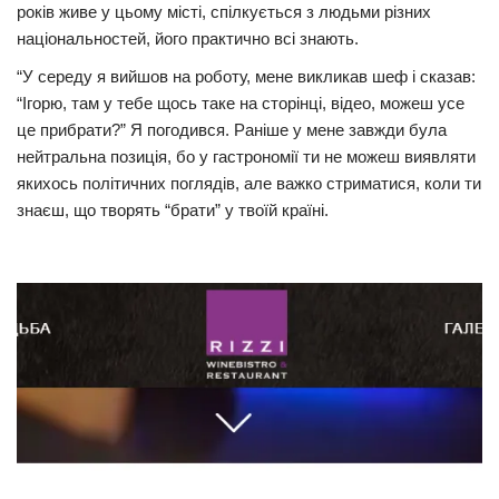
років живе у цьому місті, спілкується з людьми різних
національностей, його практично всі знають.
“У середу я вийшов на роботу, мене викликав шеф і сказав:
“Ігорю, там у тебе щось таке на сторінці, відео, можеш усе
це прибрати?” Я погодився. Раніше у мене завжди була
нейтральна позиція, бо у гастрономії ти не можеш виявляти
якихось політичних поглядів, але важко стриматися, коли ти
знаєш, що творять “брати” у твоїй країні.