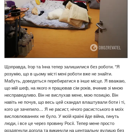
Щоправда, Ігор та Інна тепер залишилися без роботи. “Я
розумію, що в цьому місті мені роботи вже не знайти.
Мабуть, доведеться перебиратися в інше місце. Я вважаю,
що мій шеф, на якого я працював сім років, вчинив зі мною
несправедливо. Він не вислухав мене, мою позицію. Він
навіть не почув, що весь цей скандал влаштували боти і ті,
кого це зачепило… Я не расист, нічого расистського в моїх
висловлюваннях не було. У моїй країні йде війна, гинуть
люди, і все це через провину Росії. Тепер мене просто
роздягнули догола та викинули на центральну вулицю без