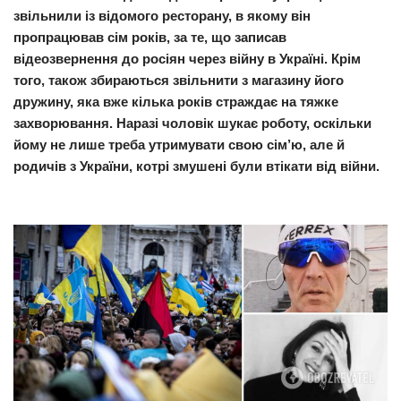
звільнили із відомого ресторану, в якому він
Прикарпаття
пропрацював сім років, за те, що записав
Економіка
відеозвернення до росіян через війну в Україні. Крім
того, також збираються звільнити з магазину його
Політика
дружину, яка вже кілька років страждає на тяжке
захворювання. Наразі чоловік шукає роботу, оскільки
Світ
йому не лише треба утримувати свою сім’ю, але й
Цікаво
родичів з України, котрі змушені були втікати від війни.
Наука
Технології
Історії
Рецепти
Привітання
Здоров’я
Події
Кримінал