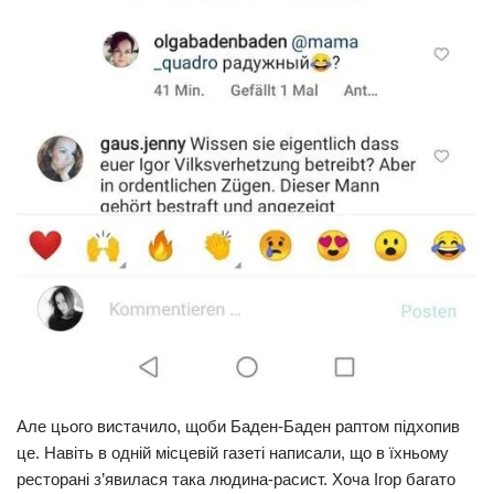
Але цього вистачило, щоби Баден-Баден раптом підхопив
це. Навіть в одній місцевій газеті написали, що в їхньому
ресторані з’явилася така людина-расист. Хоча Ігор багато