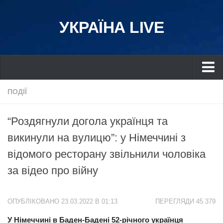
УКРАЇНА LIVE
Україна
ПОДІЇ
Київ
“Роздягнули догола українця та
Дніпро
викинули на вулицю”: у Німеччині з
Львів
відомого ресторану звільнили чоловіка
Івано-Франківськ
за відео про війну
Харків
Донбас
ОПУБЛІКОВАНО 23.03.2022 В 01:13
ПЕРЕГЛЯДИ 45 379
Одеса
У Німеччині в Баден-Бадені 52-річного українця
Схід