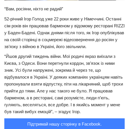
“Вам, росіяни, ніхто не радий”
Трагедії
Курйози
52-річний Ігор Голод уже 22 роки живе у Німеччині. Останні
сім років він працював барменом у відомому ресторані RIZZI
Суспільство
у Баден-Бадені. Однак днями після того, як Ігор опублікував
Культура
на своїй сторінці в соцмережі відеозвернення до росіян у
зв’язку з війною в Україні, його звільнили.
Шоу-біз
“Йшов другий тиждень війни. Мої родичі якраз виїхали з
#Війна
Києва, з Одеси. Вони перетнули кордон, зв’язок із ними
зник. Усі були напружені, зокрема й через те, що
відбувалося в Україні. У деяких компаніях українцям навіть
пропонували взяти відпустку, піти на лікарняний, щоб трохи
прийти до тями. Але у нас такого не було. Я працював
барменом, а в ресторані, самі розумієте, люди п’ють,
гуляють, веселяться, все добре. І в якийсь момент у мене
був такий вибух емоцій”, – згадує Ігор.
Підтримай нашу сторінку в Facebook.