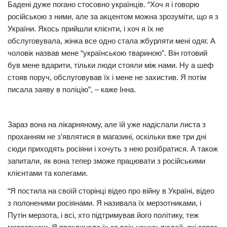
Бадені дуже погано стосовно українців. “Хоч я і говорю
російською з ними, але за акцентом можна зрозуміти, що я з
України. Якось прийшли клієнти, і хоч я їх не
обслуговувала, жінка все одно стала жбурляти мені одяг. А
чоловік назвав мене “українською твариною”. Він готовий
був мене вдарити, тільки люди стояли між нами. Ну а шеф
стояв поруч, обслуговував їх і мене не захистив. Я потім
писала заяву в поліцію”, – каже Інна.
Зараз вона на лікарняному, але їй уже надіслали листа з
проханням не з’являтися в магазині, оскільки вже три дні
сюди приходять росіяни і хочуть з нею розібратися. А також
запитали, як вона тепер зможе працювати з російськими
клієнтами та колегами.
“Я постила на своїй сторінці відео про війну в Україні, відео
з полоненими росіянами. Я називала їх мерзотниками, і
Путін мерзота, і всі, хто підтримував його політику, теж