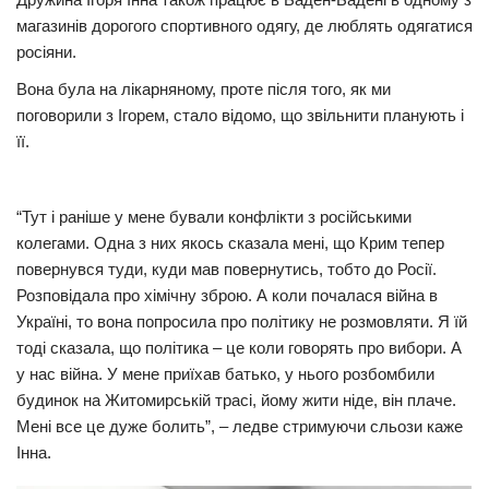
магазинів дорогого спортивного одягу, де люблять одягатися
росіяни.
Вона була на лікарняному, проте після того, як ми
поговорили з Ігорем, стало відомо, що звільнити планують і
її.
“Тут і раніше у мене бували конфлікти з російськими
колегами. Одна з них якось сказала мені, що Крим тепер
повернувся туди, куди мав повернутись, тобто до Росії.
Розповідала про хімічну зброю. А коли почалася війна в
Україні, то вона попросила про політику не розмовляти. Я їй
тоді сказала, що політика – це коли говорять про вибори. А
у нас війна. У мене приїхав батько, у нього розбомбили
будинок на Житомирській трасі, йому жити ніде, він плаче.
Мені все це дуже болить”, – ледве стримуючи сльози каже
Інна.