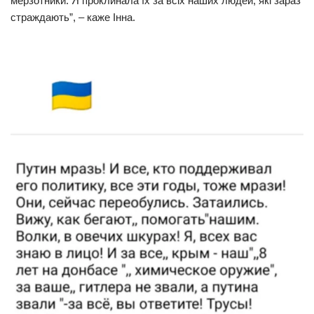
мерзотники. Я проклинала їх за всіх наших людей, які зараз
страждають”, – каже Інна.