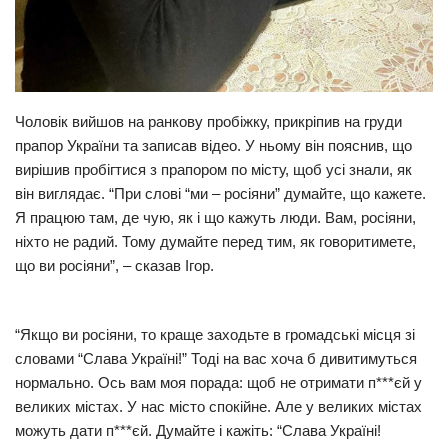
Чоловік вийшов на ранкову пробіжку, прикріпив на груди
прапор України та записав відео. У ньому він пояснив, що
вирішив пробігтися з прапором по місту, щоб усі знали, як
він виглядає. “При слові “ми – росіяни” думайте, що кажете.
Я працюю там, де чую, як і що кажуть люди. Вам, росіяни,
ніхто не радий. Тому думайте перед тим, як говоритимете,
що ви росіяни”, – сказав Ігор.
“Якщо ви росіяни, то краще заходьте в громадські місця зі
словами “Слава Україні!” Тоді на вас хоча б дивитимуться
нормально. Ось вам моя порада: щоб не отримати п***єй у
великих містах. У нас місто спокійне. Але у великих містах
можуть дати п***єй. Думайте і кажіть: “Слава Україні!