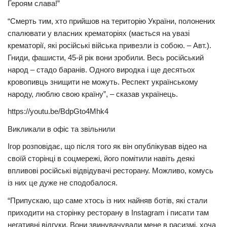
Героям слава!”
“Смерть тим, хто прийшов на територію України, полонених
спалювати у власних крематоріях (мається на увазі
крематорії, які російські війська привезли із собою. – Авт.).
Гниди, фашисти, 45-й рік вони зробили. Весь російський
народ – стадо баранів. Одного виродка і ще десятьох
кровопивць знищити не можуть. Респект українському
народу, люблю свою країну”, – сказав українець.
https://youtu.be/BdpGto4Mhk4
Викликали в офіс та звільнили
Ігор розповідає, що після того як він опублікував відео на
своїй сторінці в соцмережі, його помітили навіть деякі
впливові російські відвідувачі ресторану. Можливо, комусь
із них це дуже не сподобалося.
“Припускаю, що саме хтось із них найняв ботів, які стали
приходити на сторінку ресторану в Instagram і писати там
негативні відгуки. Вони звинувачували мене в расизмі, хоча