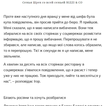
Проте вже наступного дня вранці у мене від шефа була
купа повідомлень, він просив прийти до бюро. Я прийшов.
Мені сказали, що я маю написати вибачення. Вони теж
збиралися на всіх своїх сторінках у соцмережах розмістити
інформацію, що я прошу вибачання. Перепрошувати я не
збирався, але написав, що якщо мої слова когось образили,
то я перепрошую. Тієї ж секунди як я це написав, мене
звільнили.
А хвилин за десять на всіх сторінках ресторану в
соцмережах з’явилося повідомлення, що я расист і тепер
уже у них не працюю. Тож приходьте, пийте та веселіться у
нас”, – розповідає Ігор.
Бігають росіяни та хочуть розібратися
Дружина Ігоря Інна також працює в Баден-Бадені в одному з