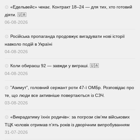
«Едельвейс» чекає. Контракт 18–24 — для тих, хто готовий
діяти. 🇺🇦
06-08-2026
Російська пропаганда продовжує вигадувати нові історії
навколо подій в Україні
04-08-2026
Коли обираєш 92 — завжди у виграші. 🇺🇦
04-08-2026
⁨”Азимут”, головний сержант роти 47-ї ОМБр. Розповідає про
те, що люди все активніше повертаються із СЗЧ.
03-08-2026
«Викрадатиму їхніх родичів»: за погрози сім’ям військових
ТЦК чоловік отримав п’ять років із дворічним випробуванням
31-07-2026