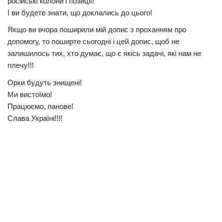
російські колони і позиції!
І ви будете знати, що доклались до цього!
Якщо ви вчора поширили мій допис з проханням про
допомогу, то поширте сьогодні і цей допис, щоб не
залишилось тих, хто думає, що є якісь задачі, які нам не
плечу!!!
Орки будуть знищені!
Ми вистоїмо!
Працюємо, панове!
Слава Україні!!!!