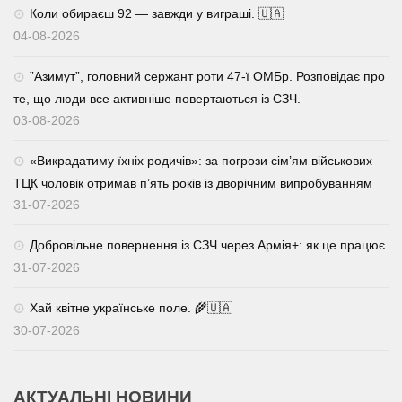
Коли обираєш 92 — завжди у виграші. 🇺🇦
04-08-2026
⁨”Азимут”, головний сержант роти 47-ї ОМБр. Розповідає про
те, що люди все активніше повертаються із СЗЧ.
03-08-2026
«Викрадатиму їхніх родичів»: за погрози сім’ям військових
ТЦК чоловік отримав п’ять років із дворічним випробуванням
31-07-2026
Добровільне повернення із СЗЧ через Армія+: як це працює
31-07-2026
Хай квітне українське поле. 🌾🇺🇦
30-07-2026
АКТУАЛЬНІ НОВИНИ