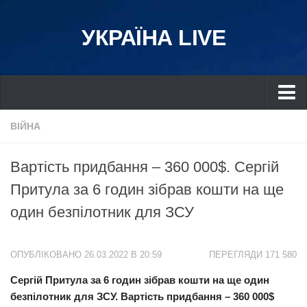
УКРАЇНА LIVE
Україна
ВІЙНА
Київ
Вартість придбання – 360 000$. Сергій
Дніпро
Притула за 6 годин зібрав кошти на ще
Львів
один безпілотник для ЗСУ
Івано-Франківськ
Харків
ОПУБЛІКОВАНО 26.03.2022 В 20:59
ПЕРЕГЛЯДИ 171 580
Донбас
Сергій Притула за 6 годин зібрав кошти на ще один
Одеса
безпілотник для ЗСУ. Вартість придбання – 360 000$
Схід