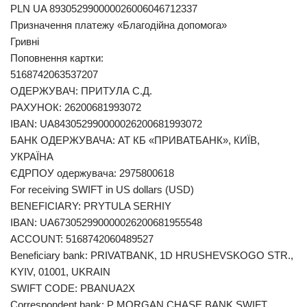
PLN UA 893052990000026006046712337
Призначення платежу «Благодійна допомога»
Гривні
Поповнення картки:
5168742063537207
ОДЕРЖУВАЧ: ПРИТУЛА С.Д.
РАХУНОК: 26200681993072
IBAN: UA843052990000026200681993072
БАНК ОДЕРЖУВАЧА: АТ КБ «ПРИВАТБАНК», КИЇВ,
УКРАЇНА
ЄДРПОУ одержувача: 2975800618
For receiving SWIFT in US dollars (USD)
BENEFICIARY: PRYTULA SERHIY
IBAN: UA673052990000026200681955548
ACCOUNT: 5168742060489527
Beneficiary bank: PRIVATBANK, 1D HRUSHEVSKOGO STR.,
KYIV, 01001, UKRAIN
SWIFT CODE: PBANUA2X
Correspondent bank: P MORGAN CHASE BANK SWIFT