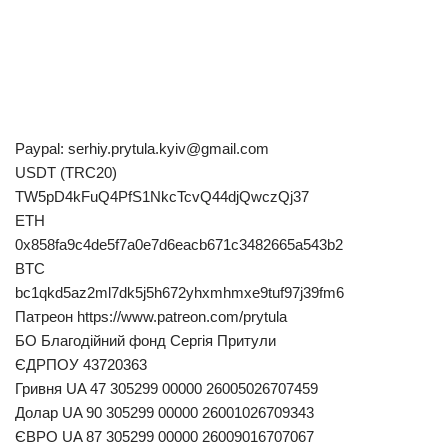
Paypal:
serhiy.prytula.kyiv@gmail.com
USDT (TRC20)
TW5pD4kFuQ4PfS1NkcTcvQ44djQwczQj37
ETH
0x858fa9c4de5f7a0e7d6eacb671c3482665a543b2
BTC
bc1qkd5az2ml7dk5j5h672yhxmhmxe9tuf97j39fm6
Патреон https://www.patreon.com/prytula
БО Благодійний фонд Сергія Притули
ЄДРПОУ 43720363
Гривня UA 47 305299 00000 26005026707459
Долар UA 90 305299 00000 26001026709343
ЄВРО UA 87 305299 00000 26009016707067