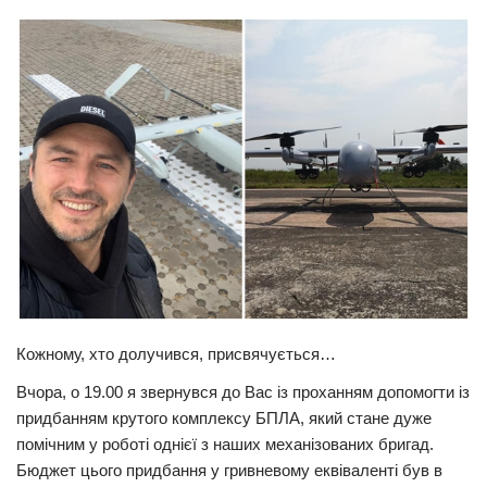
Прикарпаття
Економіка
Політика
Світ
Цікаво
Наука
Технології
Історії
Рецепти
Кожному, хто долучився, присвячується…
Привітання
Вчора, о 19.00 я звернувся до Вас із проханням допомогти із
Здоров’я
придбанням крутого комплексу БПЛА, який стане дуже
помічним у роботі однієї з наших механізованих бригад.
Події
Бюджет цього придбання у гривневому еквіваленті був в
Кримінал