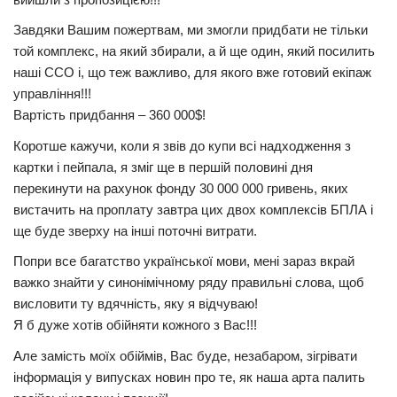
Завдяки Вашим пожертвам, ми змогли придбати не тільки
той комплекс, на який збирали, а й ще один, який посилить
наші ССО і, що теж важливо, для якого вже готовий екіпаж
управління!!!
Вартість придбання – 360 000$!
Коротше кажучи, коли я звів до купи всі надходження з
картки і пейпала, я зміг ще в першій половині дня
перекинути на рахунок фонду 30 000 000 гривень, яких
вистачить на проплату завтра цих двох комплексів БПЛА і
ще буде зверху на інші поточні витрати.
Попри все багатство української мови, мені зараз вкрай
важко знайти у синонімічному ряду правильні слова, щоб
висловити ту вдячність, яку я відчуваю!
Я б дуже хотів обійняти кожного з Вас!!!
Але замість моїх обіймів, Вас буде, незабаром, зігрівати
інформація у випусках новин про те, як наша арта палить