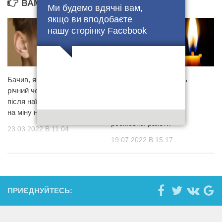
ВАМ ТАКОЖ МОЖЕ БУТИ ЦІКАВО...
Ми будемо вдячні вам,
якщо ви вподобаєте
нашу сторінку Facebook
Бачив, як горить мама: 15-
Без мами залишились
річний чернігівчанин вижив
троє дітей: у Вінниці
після наїзду їхнього авто
загинула лікарка, яка
на міну на дорозі
постраждала від
російської ракети
23.03.2022 В 11:04
19.07.2022 В 15:17
ПРИЄДНУЙТЕСЬ: