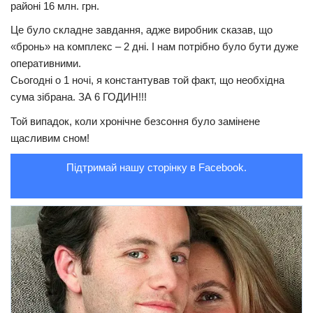
районі 16 млн. грн.
Трагедії
Це було складне завдання, адже виробник сказав, що
Курйози
«бронь» на комплекс – 2 дні. І нам потрібно було бути дуже
оперативними.
Суспільство
Сьогодні о 1 ночі, я константував той факт, що необхідна
Культура
сума зібрана. ЗА 6 ГОДИН!!!
Шоу-біз
Той випадок, коли хронічне безсоння було замінене
щасливим сном!
#Війна
Підтримай нашу сторінку в Facebook.