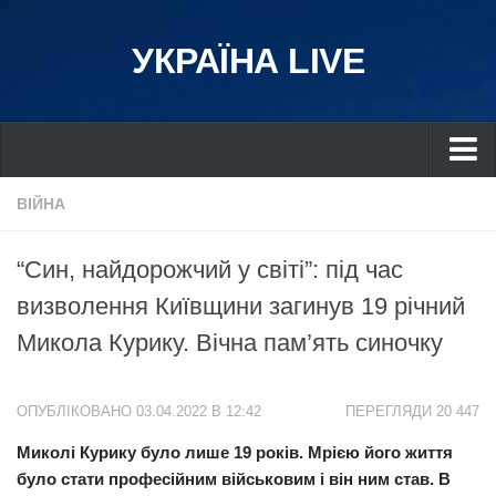
УКРАЇНА LIVE
Україна
ВІЙНА
Київ
“Син, найдорожчий у світі”: під час
Дніпро
визволення Київщини загинув 19 річний
Львів
Микола Курику. Вічна пам’ять синочку
Івано-Франківськ
Харків
ОПУБЛІКОВАНО 03.04.2022 В 12:42
ПЕРЕГЛЯДИ 20 447
Донбас
Миколі Курику було лише 19 років. Мрією його життя
Одеса
було стати професійним військовим і він ним став. В
Схід