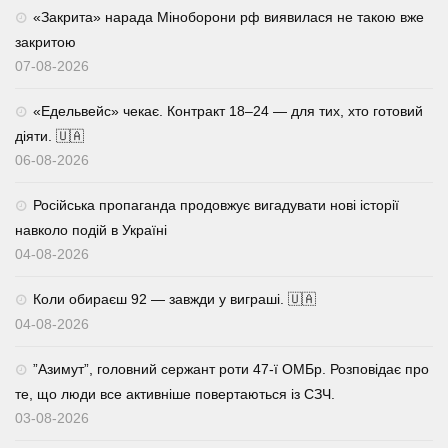
«Закрита» нарада Міноборони рф виявилася не такою вже
закритою
07-08-2026
«Едельвейс» чекає. Контракт 18–24 — для тих, хто готовий
діяти. 🇺🇦
06-08-2026
Російська пропаганда продовжує вигадувати нові історії
навколо подій в Україні
04-08-2026
Коли обираєш 92 — завжди у виграші. 🇺🇦
04-08-2026
⁨”Азимут”, головний сержант роти 47-ї ОМБр. Розповідає про
те, що люди все активніше повертаються із СЗЧ.
03-08-2026