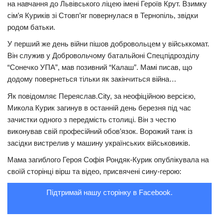
на навчання до Львівського ліцею імені Героїв Крут. Взимку
сім’я Куриків зі Стовп’яг повернулася в Тернопіль, звідки
Трагедії
родом батьки.
Курйози
У перший же день війни пішов добровольцем у військкомат.
Суспільство
Він служив у Добровольчому батальйоні Спецпідрозділу
Культура
“Сонечко УПА”, мав позивний “Калаш”. Мамі писав, що
додому повернеться тільки як закінчиться війна…
Шоу-біз
Як повідомляє Переяслав.City, за неофіційною версією,
#Війна
Микола Курик загинув в останній день березня під час
зачистки одного з передмість столиці. Він з честю
виконував свій професійний обов’язок. Ворожий танк із
засідки вистрелив у машину українських військовиків.
Мама загиблого Героя Софія Рондяк-Курик опублікувала на
своїй сторінці вірш та відео, присвячені сину-герою:
Підтримай нашу сторінку в Facebook.