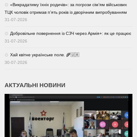
«Викрадатиму їхніх родичів»: за погрози сім’ям військових
ТЦК чоловік отримав п’ять років із дворічним випробуванням
31-07-2026
Добровільне повернення із СЗЧ через Армія+: як це працює
31-07-2026
Хай квітне українське поле. 🌾🇺🇦
30-07-2026
АКТУАЛЬНІ НОВИНИ