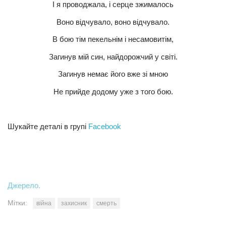
І я проводжала, і серце зжималось
Воно відчувало, воно відчувало.
В бою тім пекельнім і несамовитім,
Загинув мій син, найдорожчий у світі.
Загинув немає його вже зі мною
Не прийде додому уже з того бою.
Шукайте деталі в групі
Facebook
Джерело.
Мітки:
війна
захисник
смерть