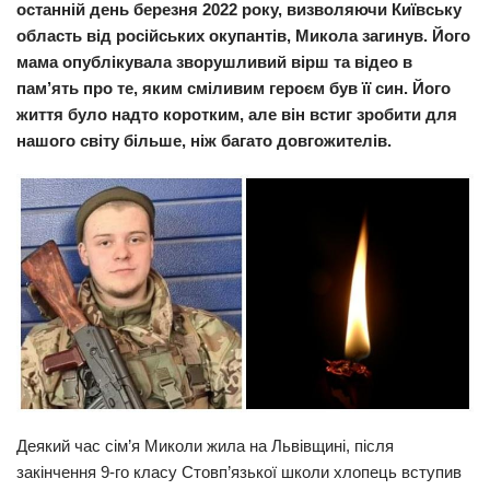
останній день березня 2022 року, визволяючи Київську
Прикарпаття
область від російських окупантів, Микола загинув. Його
мама опублікувала зворушливий вірш та відео в
Економіка
пам’ять про те, яким сміливим героєм був її син. Його
Політика
життя було надто коротким, але він встиг зробити для
нашого світу більше, ніж багато довгожителів.
Світ
Цікаво
Наука
Технології
Історії
Рецепти
Привітання
Здоров’я
Деякий час сім’я Миколи жила на Львівщині, після
Події
закінчення 9-го класу Стовп’язької школи хлопець вступив
Кримінал