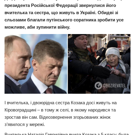
президента Російської Федерації звернулися його
Прикарпаття
вчителька та сестра, що живуть в Україні. Обидві зі
Економіка
сльозами благали путінського соратника зробити усе
можливе, аби зупинити війну.
Політика
Світ
Цікаво
Наука
Технології
Історії
Рецепти
І вчителька, і двоюрідна сестра Козака досі живуть на
Привітання
Кіровоградщині – в тому ж селі, в якому народився та
Здоров’я
зростав він сам. Відеозвернення згорьованих жінок
Події
з’явилося у мережі.
Кримінал
Вчителька Наталія Гаврилівна вчила Козака з 5 класу, була