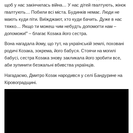
щоб у нас закінчилась війна… У нас дітей гвалтують, жінок
гвалтують… Побили всі міста. Будинків немає. Люди не
мають куди піти. Виїжджают, хто куди бачить. Дуже в нас
тяжко… Якщо ти можеш чим небудть допомогти нам –
допоможи!” – благає Козака його сестра.
Вона нагадала йому, що тут, на українській землі, поховані
родичі Козака, зокрема, його бабуся. Стоячи на могилі
бабусі, сестра Козака знову закликала його зробити все,
аби зупинити безжальні вбивства українців.
Нагадаємо, Дмитро Козак народився у селі Бандурине на
Кіровоградщині.