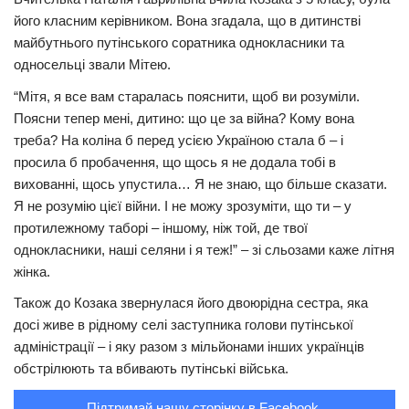
його класним керівником. Вона згадала, що в дитинстві
Трагедії
майбутнього путінського соратника однокласники та
Курйози
односельці звали Мітею.
Суспільство
“Мітя, я все вам старалась пояснити, щоб ви розуміли.
Поясни тепер мені, дитино: що це за війна? Кому вона
Культура
треба? На коліна б перед усією Україною стала б – і
Шоу-біз
просила б пробачення, що щось я не додала тобі в
вихованні, щось упустила… Я не знаю, що більше сказати.
#Війна
Я не розумію цієї війни. І не можу зрозуміти, що ти – у
протилежному таборі – іншому, ніж той, де твої
однокласники, наші селяни і я теж!” – зі сльозами каже літня
жінка.
Також до Козака звернулася його двоюрідна сестра, яка
досі живе в рідному селі заступника голови путінської
адміністрації – і яку разом з мільйонами інших українців
обстрілюють та вбивають путінські війська.
Підтримай нашу сторінку в Facebook.