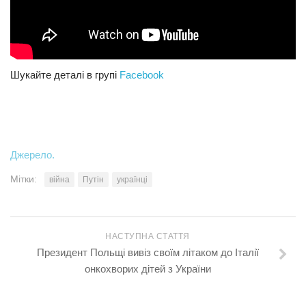
Шукайте деталі в групі
Facebook
Джерело.
Мітки:
війна
Путін
українці
НАСТУПНА СТАТТЯ
Президент Польщі вивіз своїм літаком до Італії
онкохворих дітей з України