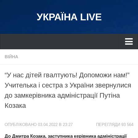
УКРАЇНА LIVE
Україна
ВІЙНА
Київ
“У нас дітей гвалтують! Допоможи нам!”
Дніпро
Учителька і сестра з України звернулися
Львів
до замкерівника адміністрації Путіна
Івано-Франківськ
Козака
Харків
Донбас
ОПУБЛІКОВАНО 03.04.2022 В 23:27
ПЕРЕГЛЯДИ 93 564
Одеса
До Дмитра Козака, заступника керівника адміністрації
Схід