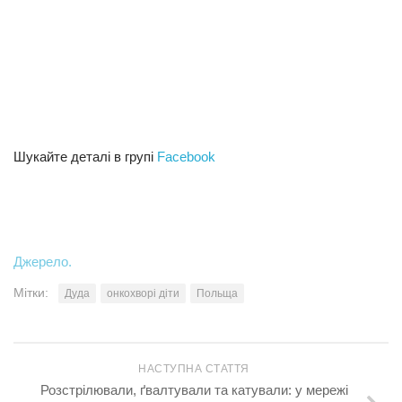
Шукайте деталі в групі
Facebook
Джерело.
Мітки:
Дуда
онкохворі діти
Польща
НАСТУПНА СТАТТЯ
Розстрілювали, ґвалтували та катували: у мережі