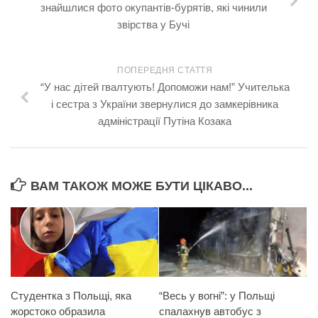
знайшлися фото окупантів-бурятів, які чинили
звірства у Бучі
ПОПЕРЕДНЯ СТАТТЯ
“У нас дітей гвалтують! Допоможи нам!” Учителька
і сестра з України звернулися до замкерівника
адміністрації Путіна Козака
ВАМ ТАКОЖ МОЖЕ БУТИ ЦІКАВО...
Студентка з Польщі, яка
“Весь у вогні”: у Польщі
жорстоко образила
спалахнув автобус з