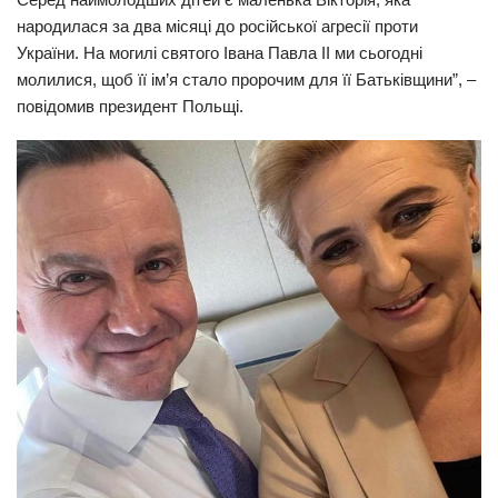
народилася за два місяці до російської агресії проти
Трагедії
України. На могилі святого Івана Павла II ми сьогодні
Курйози
молилися, щоб її ім’я стало пророчим для її Батьківщини”, –
повідомив президент Польщі.
Суспільство
Культура
Шоу-біз
#Війна