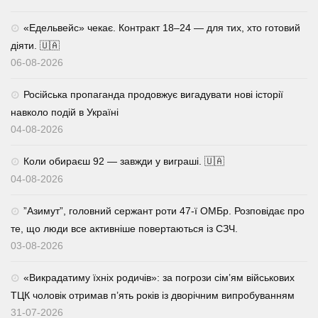
«Едельвейс» чекає. Контракт 18–24 — для тих, хто готовий
діяти. 🇺🇦
06-08-2026
Російська пропаганда продовжує вигадувати нові історії
навколо подій в Україні
04-08-2026
Коли обираєш 92 — завжди у виграші. 🇺🇦
04-08-2026
⁨”Азимут”, головний сержант роти 47-ї ОМБр. Розповідає про
те, що люди все активніше повертаються із СЗЧ.
03-08-2026
«Викрадатиму їхніх родичів»: за погрози сім’ям військових
ТЦК чоловік отримав п’ять років із дворічним випробуванням
31-07-2026