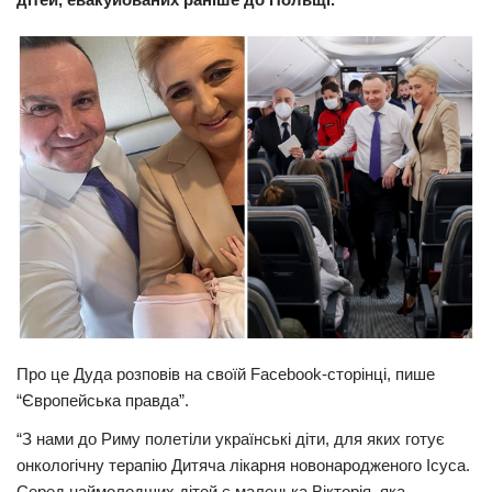
Прикарпаття
Економіка
Політика
Світ
Цікаво
Наука
Технології
Історії
Рецепти
Про це Дуда розповів на своїй Facebook-сторінці, пише
Привітання
“Європейська правда”.
Здоров’я
“З нами до Риму полетіли українські діти, для яких готує
Події
онкологічну терапію Дитяча лікарня новонародженого Ісуса.
Кримінал
Серед наймолодших дітей є маленька Вікторія, яка