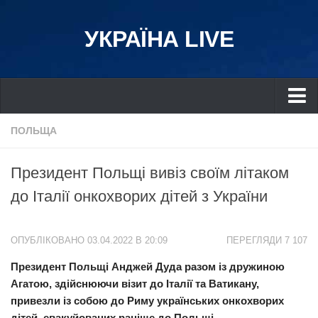
УКРАЇНА LIVE
Україна
ПОЛЬЩА
Київ
Президент Польщі вивіз своїм літаком
Дніпро
до Італії онкохворих дітей з України
Львів
Івано-Франківськ
ОПУБЛІКОВАНО 03.04.2022 В 20:09
ПЕРЕГЛЯДИ 7 107
Харків
Президент Польщі Анджей Дуда разом із дружиною
Донбас
Агатою, здійснюючи візит до Італії та Ватикану,
Одеса
привезли із собою до Риму українських онкохворих
Схід
дітей, евакуйованих раніше до Польщі.