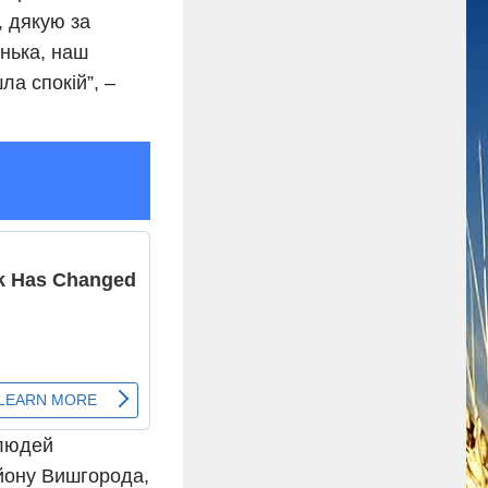
, дякую за
енька, наш
а спокій”, –
 людей
айону Вишгорода,