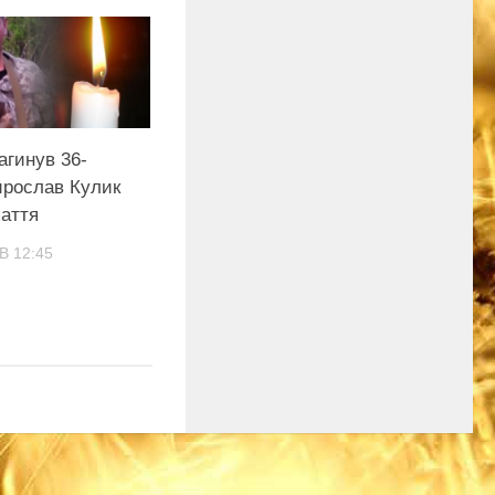
загинув 36-
ирослав Кулик
паття
В 12:45