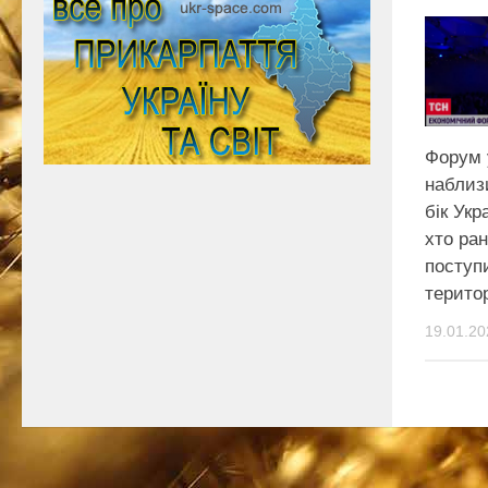
Форум 
наблиз
бік Укр
хто ра
поступ
терито
19.01.20