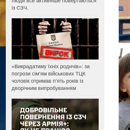
люди все активніше повертаються
із СЗЧ.
«Викрадатиму їхніх родичів»: за
погрози сім’ям військових ТЦК
чоловік отримав п’ять років із
дворічним випробуванням