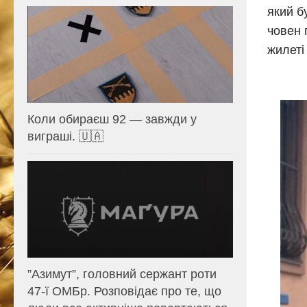
який б
човен 
жилеті
Коли обираєш 92 — завжди у
виграші. 🇺🇦
⁨”Азимут”, головний сержант роти
47-ї ОМБр. Розповідає про те, що