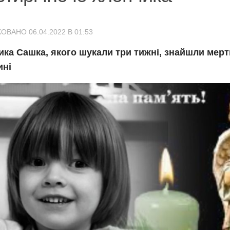
ОВАНО 06.04.2022 В 01:53
ика Сашка, якого шукали три тижні, знайшли мер
ині