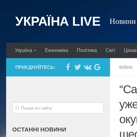
УКРАЇНА LIVE
Новини 
Україна
Економіка
Політика
Світ
Цікав
ПРИЄДНУЙТЕСЬ:
ВІЙНА
“Са
уже
оку
ОСТАННІ НОВИНИ
шес