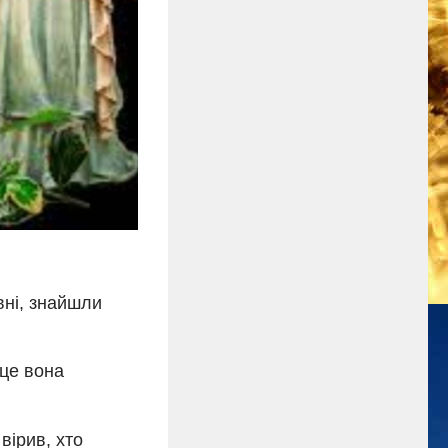
вні, знайшли
 це вона
вірив, хто