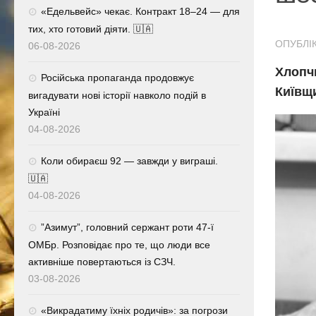
«Едельвейс» чекає. Контракт 18–24 — для
тих, хто готовий діяти. 🇺🇦
ОПУБЛІК
06-08-2026
Хлопч
Російська пропаганда продовжує
Київщ
вигадувати нові історії навколо подій в
Україні
04-08-2026
Коли обираєш 92 — завжди у виграші.
🇺🇦
04-08-2026
⁨”Азимут”, головний сержант роти 47-ї
ОМБр. Розповідає про те, що люди все
активніше повертаються із СЗЧ.
03-08-2026
«Викрадатиму їхніх родичів»: за погрози