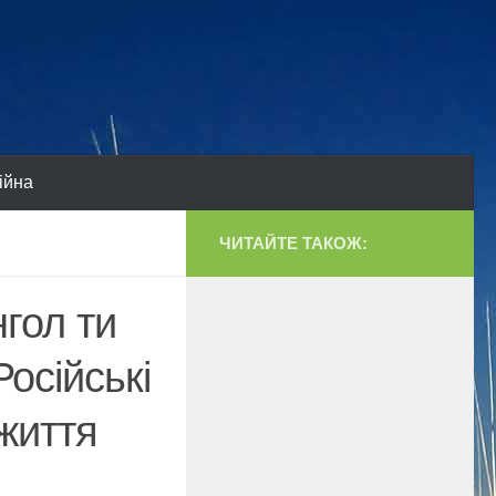
ійна
ЧИТАЙТЕ ТАКОЖ:
гол ти
Російські
життя