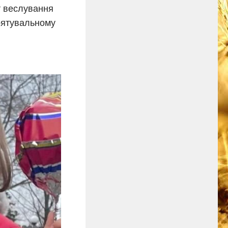
т веслування
рятувальному