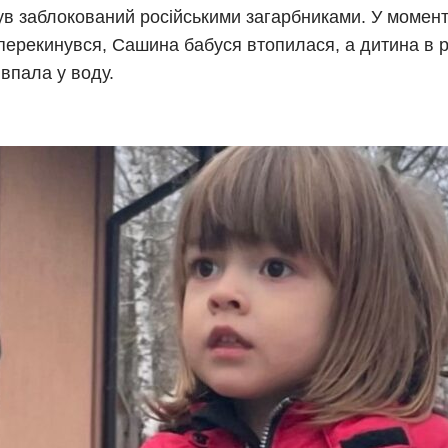
ув заблокований російськими загарбниками. У момен
перекинувся, Сашина бабуся втопилася, а дитина в 
 впала у воду.