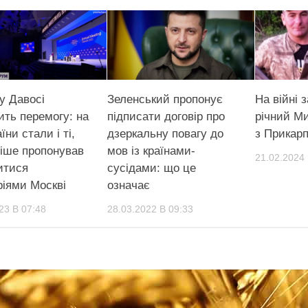
у Давосі
Зеленський пропонує
На війні 
ить перемогу: на
підписати договір про
річний М
аїни стали і ті,
дзеркальну повагу до
з Прикар
ніше пропонував
мов із країнами-
21.02.2024 
итися
сусідами: що це
ріями Москві
означає
23 В 07:48
28.03.2022 В 09:33