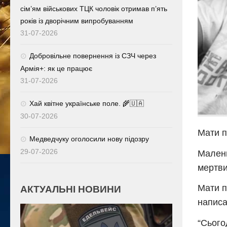
сім’ям військових ТЦК чоловік отримав п’ять
років із дворічним випробуванням
31-07-2026
Добровільне повернення із СЗЧ через
Армія+: як це працює
31-07-2026
Хай квітне українське поле. 🌾🇺🇦
30-07-2026
Мати п
Медведчуку оголосили нову підозру
29-07-2026
Малень
мертви
Мати п
АКТУАЛЬНІ НОВИНИ
написа
“Сього