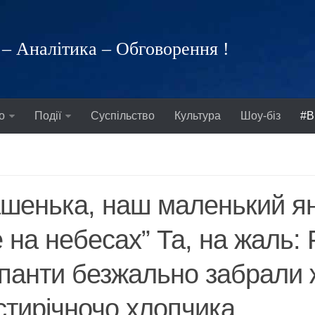
– Аналітика – Обговорення !
о
Події
Суспільство
Культура
Шоу-біз
#В
шенька, наш маленький ян
 на небесах” Та, на жаль: 
панти безжально забрали 
тирічночо хлопчика