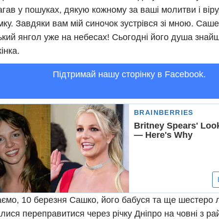
гав у пошуках, дякую кожному за ваші молитви і віру
мку. Завдяки вам мій синочок зустрівся зі мною. Саш
кий янгол уже на небесах! Сьогодні його душа знайшл
інка.
Підтримай нашу сторінку в Facebook.
ємо, 10 березня Сашко, його бабуся та ще шестеро
лися переправитися через річку Дніпро на човні з р