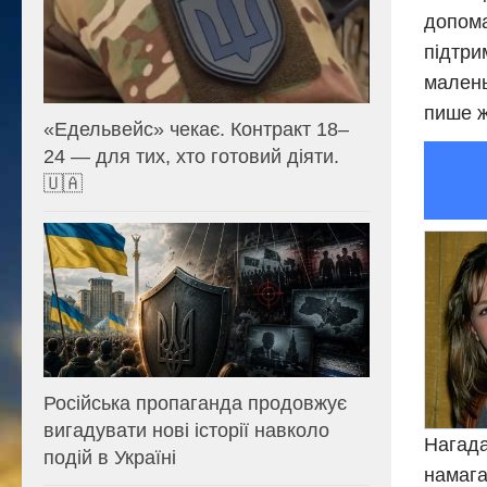
допома
підтри
малень
пише ж
«Едельвейс» чекає. Контракт 18–
24 — для тих, хто готовий діяти.
🇺🇦
Російська пропаганда продовжує
вигадувати нові історії навколо
Нагада
подій в Україні
намага