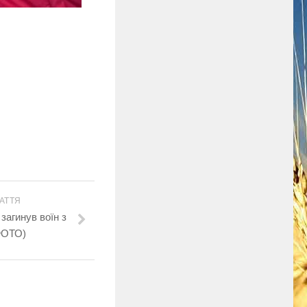
АТТЯ
загинув воїн з
ФОТО)