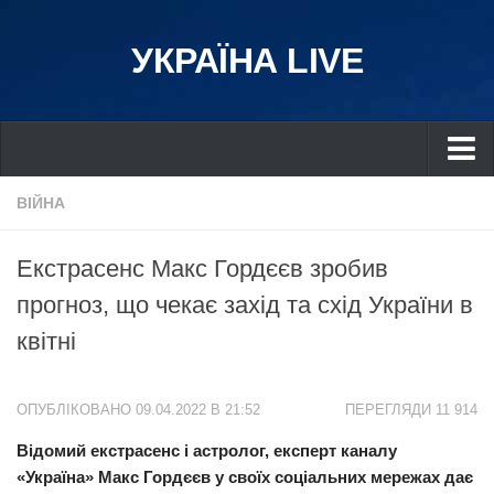
УКРАЇНА LIVE
Україна
ВІЙНА
Київ
Екстрасенс Макс Гордєєв зробив
Дніпро
прогноз, що чекає захід та схід України в
Львів
квітні
Івано-Франківськ
Харків
ОПУБЛІКОВАНО 09.04.2022 В 21:52
ПЕРЕГЛЯДИ 11 914
Донбас
Відомий екстрасенс і астролог, експерт каналу
Одеса
«Україна» Макс Гордєєв у своїх соціальних мережах дає
Схід