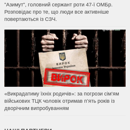
⁨”Азимут”, головний сержант роти 47-ї ОМБр.
Розповідає про те, що люди все активніше
повертаються із СЗЧ.
«Викрадатиму їхніх родичів»: за погрози сім’ям
військових ТЦК чоловік отримав п’ять років із
дворічним випробуванням