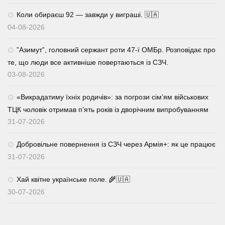
Коли обираєш 92 — завжди у виграші. 🇺🇦
04-08-2026
⁨”Азимут”, головний сержант роти 47-ї ОМБр. Розповідає про
те, що люди все активніше повертаються із СЗЧ.
03-08-2026
«Викрадатиму їхніх родичів»: за погрози сім’ям військових
ТЦК чоловік отримав п’ять років із дворічним випробуванням
31-07-2026
Добровільне повернення із СЗЧ через Армія+: як це працює
31-07-2026
Хай квітне українське поле. 🌾🇺🇦
30-07-2026