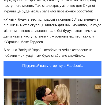
наступного місяця. Так, стало зрозуміло, що для Східної
Трагедії
України це буде місяць запеклої переможної боротьби:
Курйози
«У квітні будуть вестися масові та сильні бої, які виведуть
Суспільство
більшість міст з окупації. Квітень для них, можливо, не буде
місяцем повного звільнення, але бої будуть знаковими, а
Культура
деякі навіть наступальними», – розповів експерт каналу
Шоу-біз
«Україна» Макс Гордєєв.
#Війна
А ось на Західній Україні особливих змін екстрасенс не
побачив – ситуація там буде стабільно спокійною:
Підтримай нашу сторінку в Facebook.