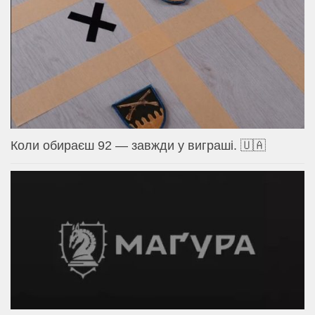
Коли обираєш 92 — завжди у виграші. 🇺🇦