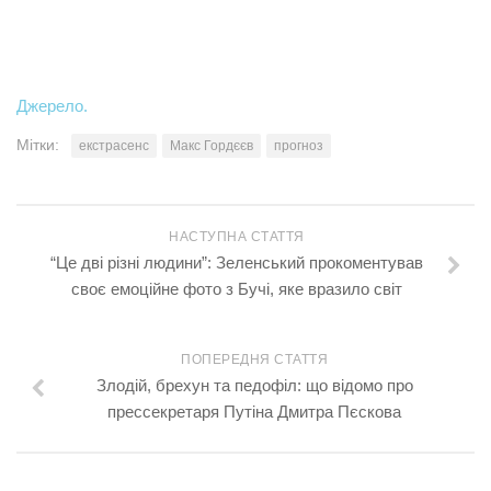
Джерело.
Мітки:
екстрасенс
Макс Гордєєв
прогноз
НАСТУПНА СТАТТЯ
“Це дві різні людини”: Зеленський прокоментував
своє емоційне фото з Бучі, яке вразило світ
ПОПЕРЕДНЯ СТАТТЯ
Злодій, брехун та педофіл: що відомо про
прессекретаря Путіна Дмитра Пєскова