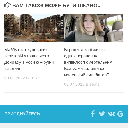
ВАМ ТАКОЖ МОЖЕ БУТИ ЦІКАВО...
Майбутнє окупованих
Боролися за її життя,
територій українського
однак поранення
Донбасу з Росією – руїни
виявилося смертельним.
та злидні
Без мами залишився
маленький син Вікторії
09.06.2022 В 10:24
03.07.2023 В 16:41
ПРИЄДНУЙТЕСЬ: