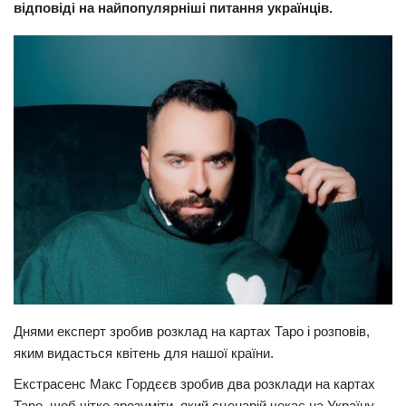
відповіді на найпопулярніші питання українців.
Прикарпаття
Економіка
Політика
Світ
Цікаво
Наука
Технології
Історії
Рецепти
Привітання
Днями експерт зробив розклад на картах Таро і розповів,
Здоров’я
яким видасться квітень для нашої країни.
Події
Екстрасенс Макс Гордєєв зробив два розклади на картах
Кримінал
Таро, щоб чітко зрозуміти, який сценарій чекає на Україну