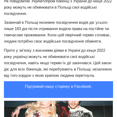
Як повідомляє УкрАвтопром біженці з України до кінця 2022
року можуть не обмінювати в Польщі свої водійські
Трагедії
посвідчення.
Курйози
Зазвичай в Польщі іноземне посвідчення водія діє усього
Суспільство
лише 183 дні після отримання водієм права на постійне чи
тимчасове проживання. Коли цей піврічний термін спливає,
Культура
людині потрібно своє водійське посвідчення обміняти.
Шоу-біз
Проте у зв’язку з воєнними діями в Україні до кінця 2022
#Війна
року українці можуть не обмінювати свої водійські
посвідчення, навіть якщо термін їх дії закінчився. Цей закон
діє для всіх біженців, які перебувають в Польщі, незалежно
від того кордон з якою країною людина перетнула.
Підтримай нашу сторінку в Facebook.