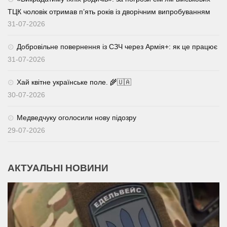
ТЦК чоловік отримав п’ять років із дворічним випробуванням
31-07-2026
Добровільне повернення із СЗЧ через Армія+: як це працює
31-07-2026
Хай квітне українське поле. 🌾🇺🇦
30-07-2026
Медведчуку оголосили нову підозру
29-07-2026
АКТУАЛЬНІ НОВИНИ