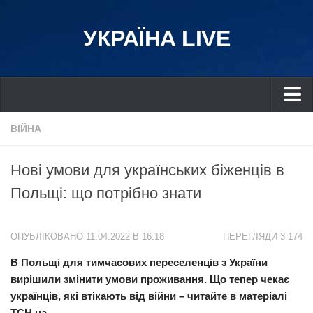
УКРАЇНА LIVE
Україна
ВІЙНА
Київ
Нові умови для українських біженців в
Дніпро
Польщі: що потрібно знати
Львів
Івано-Франківськ
ОПУБЛІКОВАНО 11.04.2022 В 16:18
ПЕРЕГЛЯДИ 3 174
Харків
В Польщі для тимчасових переселенців з України
Донбас
вирішили змінити умови проживання. Що тепер чекає
Одеса
українців, які втікають від війни – читайте в матеріалі
Схід
ТСН.ua.