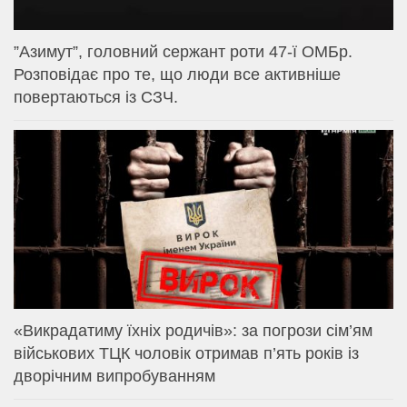
⁨”Азимут”, головний сержант роти 47-ї ОМБр.
Розповідає про те, що люди все активніше
повертаються із СЗЧ.
«Викрадатиму їхніх родичів»: за погрози сім’ям
військових ТЦК чоловік отримав п’ять років із
дворічним випробуванням