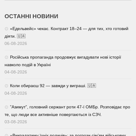
ОСТАННІ НОВИНИ
«Едельвейс» чекає. Контракт 18–24 — для тих, хто готовий
діяти. 🇺🇦
06-08-2026
Російська пропаганда продовжує вигадувати нові історії
навколо подій в Україні
04-08-2026
Коли обираєш 92 — завжди у виграші. 🇺🇦
04-08-2026
⁨”Азимут”, головний сержант роти 47-ї ОМБр. Розповідає про
те, що люди все активніше повертаються із СЗЧ.
03-08-2026
«Викрадатиму їхніх родичів»: за погрози сім’ям військових