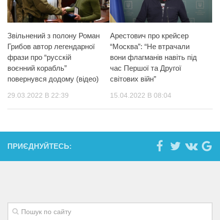
Звільнений з полону Роман
Арестович про крейсер
Грибов автор легендарної
“Москва”: “Не втрачали
фрази про “русскій
вони флагманів навіть під
воєнний корабль”
час Першої та Другої
повернувся додому (відео)
світових війн”
29.03.2022 В 22:39
15.04.2022 В 08:04
ПРИЄДНУЙТЕСЬ: