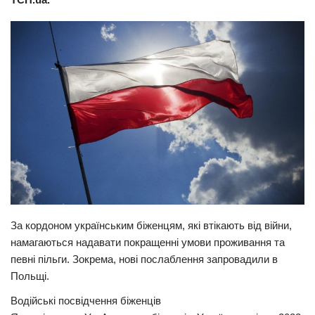
Прикарпаття
Економіка
Політика
Світ
Цікаво
Наука
Технології
Історії
Рецепти
За кордоном українським біженцям, які втікають від війни,
Привітання
намагаються надавати покращенні умови проживання та
певні пільги. Зокрема, нові послаблення запровадили в
Здоров’я
Польщі.
Події
Водійські посвідчення біженців
Кримінал