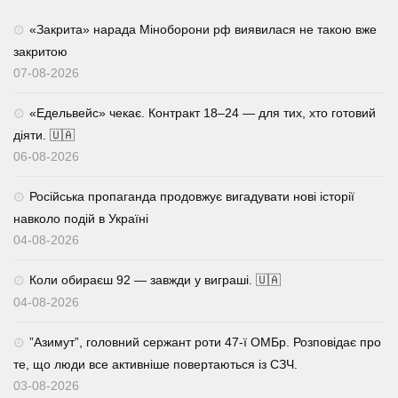
«Закрита» нарада Міноборони рф виявилася не такою вже
закритою
07-08-2026
«Едельвейс» чекає. Контракт 18–24 — для тих, хто готовий
діяти. 🇺🇦
06-08-2026
Російська пропаганда продовжує вигадувати нові історії
навколо подій в Україні
04-08-2026
Коли обираєш 92 — завжди у виграші. 🇺🇦
04-08-2026
⁨”Азимут”, головний сержант роти 47-ї ОМБр. Розповідає про
те, що люди все активніше повертаються із СЗЧ.
03-08-2026