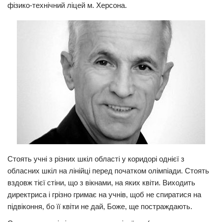
фізико-технічний ліцей м. Херсона.
Прикарпаття
Економіка
Політика
Світ
Цікаво
Наука
Технології
Історії
Рецепти
Стоять учні з різних шкіл області у коридорі однієї з
Привітання
обласних шкіл на лінійці перед початком олімпіади. Стоять
вздовж тієї стіни, що з вікнами, на яких квіти. Виходить
Здоров’я
директриса і грізно гримає на учнів, щоб не спиратися на
Події
підвіконня, бо її квіти не дай, Боже, ще постраждають.
Кримінал