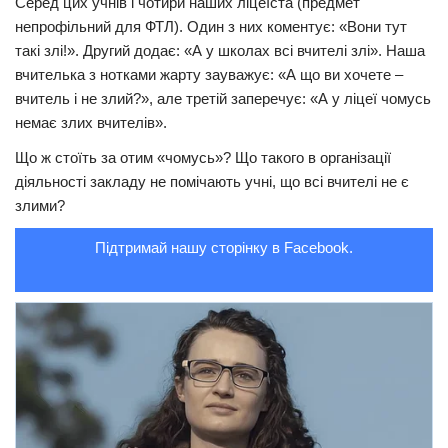
Серед цих учнів і чотири наших ліцеїста (предмет
непрофільний для ФТЛ). Один з них коментує: «Вони тут
Трагедії
такі злі!». Другий додає: «А у школах всі вчителі злі». Наша
Курйози
вчителька з нотками жарту зауважує: «А що ви хочете –
вчитель і не злий?», але третій заперечує: «А у ліцеї чомусь
Суспільство
немає злих вчителів».
Культура
Що ж стоїть за отим «чомусь»? Що такого в організації
Шоу-біз
діяльності закладу не помічають учні, що всі вчителі не є
злими?
#Війна
Підтримай нашу сторінку в Facebook.