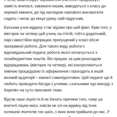
замість вчитися, заважати іншим, виводиться з класу до
окремої кімнати, де під наглядом чергового вихователя
сидить і читає до кінця уроку свій підручник.
Батькам учня відразу стає відомо про цей факт. Крім того, у
вівторок чи четвер цей учень на п’ятій, тобто додатковій,
парі самостійно відпрацює пропущений у класі обсяг
програмної роботи. Для такого виду роботи є
відповідальний педагог, робота якого оплачується з
позабюджетних коштів. Він працює за цим розкладом
відпрацювань (вівторок та четвер), які контролюються
певною процедурою їх оформлення і проходять в іншій
великій аудиторії – кімнаті самопідготовки. Цей педагог ще й
любить проводити бесіди з учнями, схильними «до виходу з
берегів» на суто «виховні» теми.
Відтак наші ліцеїсти й не бачать причини того, чому це
вчителі ліцею якісь зовсім не злі на відміну від їхніх
колишніх вчителів тих шкіл, з яких вони прийшли до нас. У