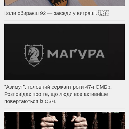
Коли обираєш 92 — завжди у виграші. 🇺🇦
⁨”Азимут”, головний сержант роти 47-ї ОМБр.
Розповідає про те, що люди все активніше
повертаються із СЗЧ.