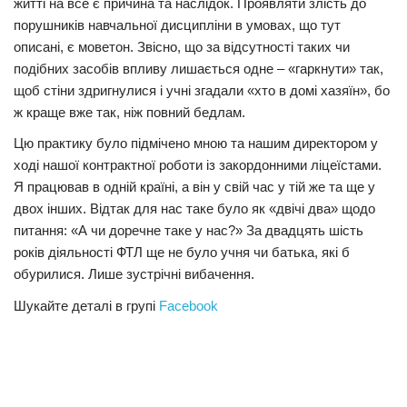
житті на все є причина та наслідок. Проявляти злість до
порушників навчальної дисципліни в умовах, що тут
описані, є моветон. Звісно, що за відсутності таких чи
подібних засобів впливу лишається одне – «гаркнути» так,
щоб стіни здригнулися і учні згадали «хто в домі хазяїн», бо
ж краще вже так, ніж повний бедлам.
Цю практику було підмічено мною та нашим директором у
ході нашої контрактної роботи із закордонними ліцеїстами.
Я працював в одній країні, а він у свій час у тій же та ще у
двох інших. Відтак для нас таке було як «двічі два» щодо
питання: «А чи доречне таке у нас?» За двадцять шість
років діяльності ФТЛ ще не було учня чи батька, які б
обурилися. Лише зустрічні вибачення.
Шукайте деталі в групі
Facebook