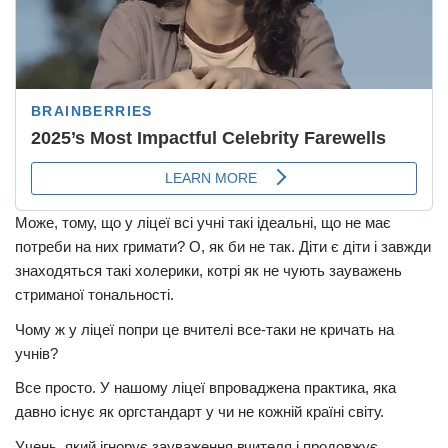
Може, тому, що у ліцеї всі учні такі ідеальні, що не має
потреби на них гримати? О, як би не так. Діти є діти і завжди
знаходяться такі холерики, котрі як не чують зауважень
стриманої тональності.
Чому ж у ліцеї попри це вчителі все-таки не кричать на
учнів?
Все просто. У нашому ліцеї впроваджена практика, яка
давно існує як оргстандарт у чи не кожній країні світу.
Учень, який ігнорує зауваження вчителя і продовжує,