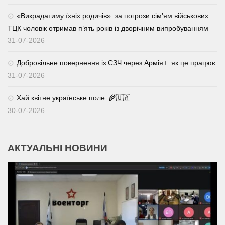
«Викрадатиму їхніх родичів»: за погрози сім’ям військових
ТЦК чоловік отримав п’ять років із дворічним випробуванням
31-07-2026
Добровільне повернення із СЗЧ через Армія+: як це працює
31-07-2026
Хай квітне українське поле. 🌾🇺🇦
30-07-2026
АКТУАЛЬНІ НОВИНИ