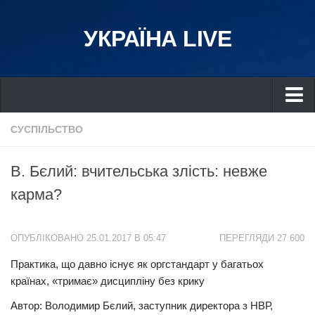
УКРАЇНА LIVE
Україна
СУСПІЛЬСТВО
Київ
В. Бєлий: вчительська злість: невже
Дніпро
карма?
Львів
Івано-Франківськ
ОПУБЛІКОВАНО 25.01.2017 В 05:47
ПЕРЕГЛЯДИ 27 600
Харків
Практика, що давно існує як оргстандарт у багатьох
Донбас
країнах, «тримає» дисципліну без крику
Одеса
Автор: Володимир Бєлий, заступник директора з НВР,
Схід