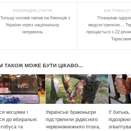
ПОПЕРЕДНЯ СТАТТЯ
НАСТУПНА СТ
Польщі чоловік напав на біженців з
Планував одружи
України через національну
медсестричкою… Те
неприязнь
прощається з 22-річн
Тарасови
М ТАКОЖ МОЖЕ БУТИ ЦІКАВО...
ся місцями і
Українські браконьєри
У батька,
ся до вбиральні:
підстрелили рідкісного
підозpюю
втобуса та
червонокнижного птаха,
згвaлтyвa