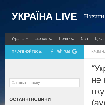
УКРАЇНА LIVE
Новини 
Україна
Економіка
Політика
Світ
Цікав
ПРИЄДНУЙТЕСЬ:
КРИМІН
“Ук
не 
оку
ОСТАННІ НОВИНИ
(ау