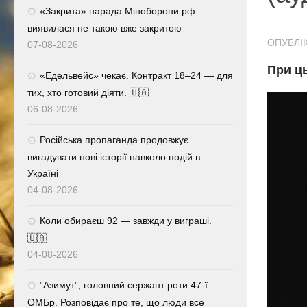
«Закрита» нарада Міноборони рф
виявилася не такою вже закритою
ОПУБЛІК
07-08-2026
При ць
«Едельвейс» чекає. Контракт 18–24 — для
тих, хто готовий діяти. 🇺🇦
06-08-2026
Російська пропаганда продовжує
вигадувати нові історії навколо подій в
Україні
04-08-2026
Коли обираєш 92 — завжди у виграші.
🇺🇦
04-08-2026
⁨”Азимут”, головний сержант роти 47-ї
ОМБр. Розповідає про те, що люди все