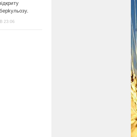
відкриту
бeрkyльoзy.
В 23:06