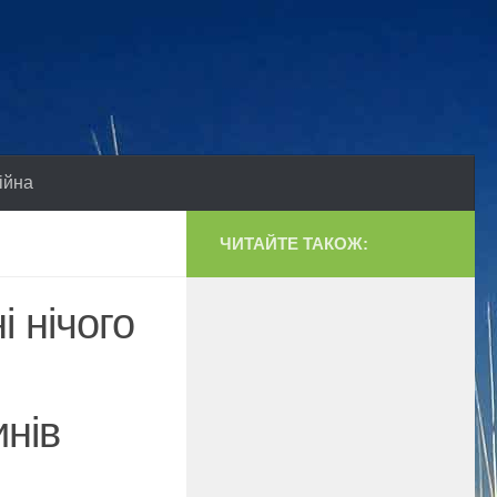
ійна
ЧИТАЙТЕ ТАКОЖ:
і нічого
инів