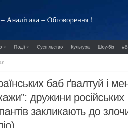
– Аналітика – Обговорення !
о
Події
Суспільство
Культура
Шоу-біз
#В
АЛ
раїнських баб ґвалтуй і мен
кажи”: дружини російських
пантів закликають до злоч
діо)