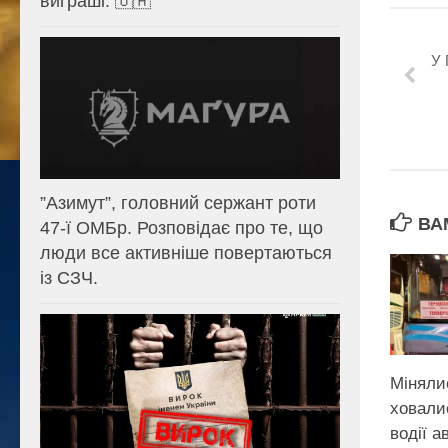
виграші. 🇺🇦
У 
⁨”Азимут”, головний сержант роти
ВА
47-ї ОМБр. Розповідає про те, що
люди все активніше повертаються
із СЗЧ.
Міняли
ховали
водії а