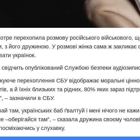
отре перехопила розмову російського військового, 
и, з його дружиною. У розмові жінка сама ж закликає 
вати українок.
 свідчить опублікований Службою безпеки аудіозипис
куюче перехоплення СБУ відображає моральні цінно
тів, а й їхніх близьких та рідних, 80% яких зараз підт
і”, – зазначили в СБУ.
вай там, українських баб ґвалтуй і мені нічого не каж
е –оберігайся там”, – сказала дружина своєму чолові
посміхаючись у слухавку.