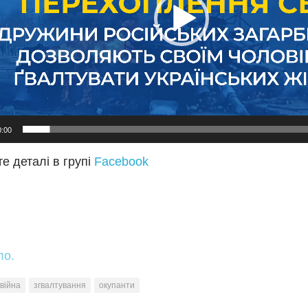
0:00
е деталі в групі
Facebook
ло.
війна
згвалтування
окупанти