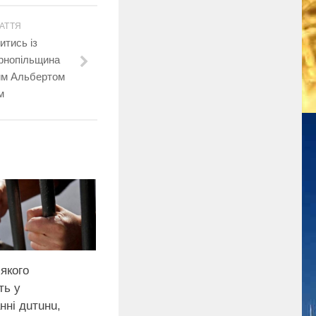
АТТЯ
тись із
рнопільщина
им Альбертом
м
 якого
ть у
ннi дuтuнu,