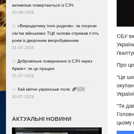
активніше повертаються із СЗЧ.
03-08-2026
«Викрадатиму їхніх родичів»: за погрози
сім’ям військових ТЦК чоловік отримав п’ять
СБУ вк
років із дворічним випробуванням
Україн
31-07-2026
ґвалту
Добровільне повернення із СЗЧ через
Про це
Армія+: як це працює
31-07-2026
“Це шо
окупан
Хай квітне українське поле. 🌾🇺🇦
Україн
30-07-2026
“Ти да
Головн
АКТУАЛЬНІ НОВИНИ
цьому 