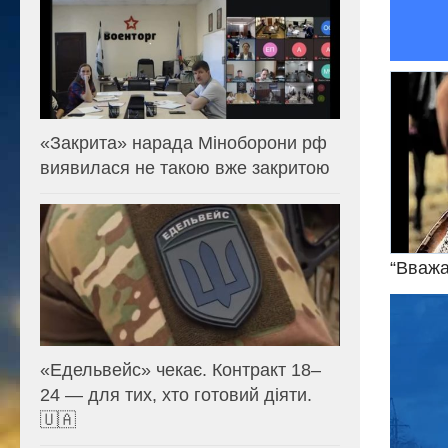
«Закрита» нарада Міноборони рф
виявилася не такою вже закритою
“Вважа
Відеоп
«Едельвейс» чекає. Контракт 18–
24 — для тих, хто готовий діяти.
🇺🇦