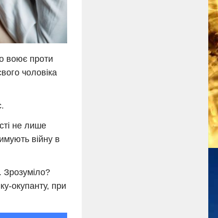
що воює проти
свого чоловіка
.
сті не лише
римують війну в
и. Зрозуміло?
ку-окупанту, при