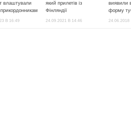
т влаштували
який прилетів із
виявили 
” прикордонникам
Фінляндії
форму тy
23 В 16:49
24.09.2021 В 14:46
24.06.2018 