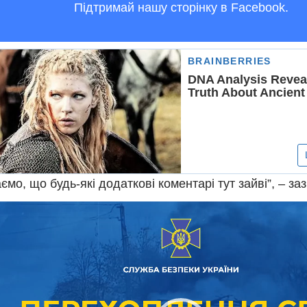
Підтримай нашу сторінку в Facebook.
ємо, що будь-які додаткові коментарі тут зайві”, – за
рогравач