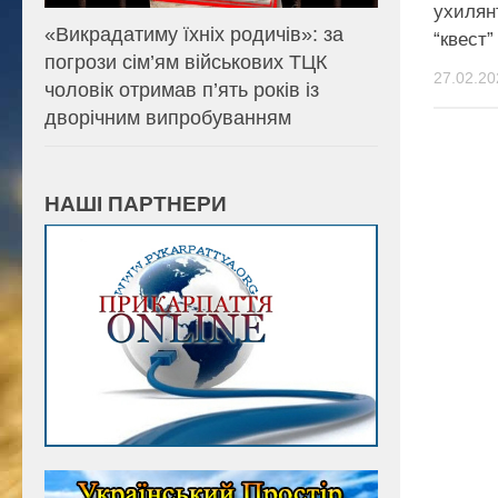
ухилян
«Викрадатиму їхніх родичів»: за
“квест
погрози сім’ям військових ТЦК
27.02.20
чоловік отримав п’ять років із
дворічним випробуванням
НАШІ ПАРТНЕРИ