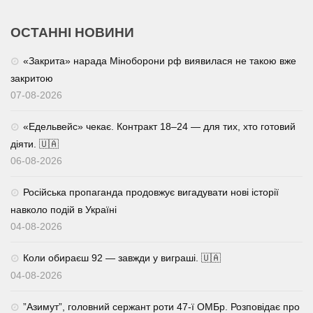
ОСТАННІ НОВИНИ
«Закрита» нарада Міноборони рф виявилася не такою вже
закритою
07-08-2026
«Едельвейс» чекає. Контракт 18–24 — для тих, хто готовий
діяти. 🇺🇦
06-08-2026
Російська пропаганда продовжує вигадувати нові історії
навколо подій в Україні
04-08-2026
Коли обираєш 92 — завжди у виграші. 🇺🇦
04-08-2026
⁨”Азимут”, головний сержант роти 47-ї ОМБр. Розповідає про