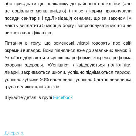
або приєднати цю поліклініку до районної поліклініки (але
це соціально менш вигідно) і плюс лікарям пропонували
посади санітарів і
т.д.
Ліквідація означає, що за законом їм
мають виплатити
5
місяців боргу і запропонувати місця з не
нижчою кваліфікацією.
Питання в тому, що роменські лікарі говорять про свій
окремий випадок. Вони піднялися вже до загальних вимог. В
Україні відбуваються «успішні» реформи, зокрема, реформа
охорони здоров’я. «Успішно» ліквідовуються поліклініки,
лікарні, закриваються школи, успішно піднімаються тарифи,
успішно зубожіє
90
% населення і успішно багатіє невеличка
група великих капіталістів.
Шукайте деталі в групі
Facebook
Джерело.