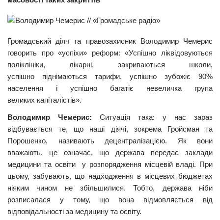
Прикарпаття
Економіка
Громадський діяч та правозахисник Володимир Чемерис
Політика
говорить про «успіхи» реформ: «Успішно ліквідовуються
поліклініки, лікарні, закриваються школи,
Світ
успішно піднімаються тарифи, успішно зубожіє
90
%
Цікаво
населення і успішно багатіє невеличка група
великих капіталістів».
Наука
Володимир Чемерис:
Ситуація така: у нас зараз
Технології
відбувається те, що наші діячі, зокрема Гройсман та
Історії
Порошенко, називають децентралізацією. Як вони
вважають, це означає, що держава передає заклади
Рецепти
медицини та освіти у розпорядження місцевій владі. При
Привітання
цьому, забувають, що надходження в місцевих бюджетах
Здоров’я
ніяким чином не збільшилися. Тобто, держава ніби
розписалася у тому, що вона відмовляється від
Події
відповідальності за медицину та освіту.
Кримінал