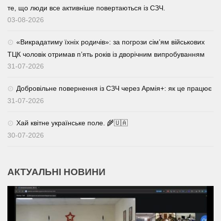
те, що люди все активніше повертаються із СЗЧ.
03-08-2026
«Викрадатиму їхніх родичів»: за погрози сім’ям військових
ТЦК чоловік отримав п’ять років із дворічним випробуванням
31-07-2026
Добровільне повернення із СЗЧ через Армія+: як це працює
31-07-2026
Хай квітне українське поле. 🌾🇺🇦
30-07-2026
АКТУАЛЬНІ НОВИНИ