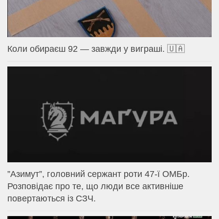
Коли обираєш 92 — завжди у виграші. 🇺🇦
⁨”Азимут”, головний сержант роти 47-ї ОМБр.
Розповідає про те, що люди все активніше
повертаються із СЗЧ.