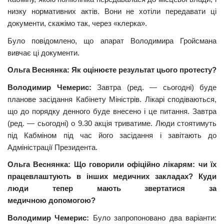
низку нормативних актів. Вони не хотіли передавати ці
документи, скажімо так, через «клерка».
Було повідомлено, що апарат Володимира Гройсмана
вивчає ці документи.
Ольга Веснянка: Як оцінюєте результат цього протесту?
Володимир Чемерис:
Завтра (ред. — сьогодні) буде
планове засідання Кабінету Міністрів. Лікарі сподіваються,
що до порядку денного буде внесено і це питання. Завтра
(ред. — сьогодні) о
9.30
акція триватиме. Люди стоятимуть
під Кабміном під час його засідання і завітають до
Адміністрації Президента.
Ольга Веснянка: Що говорили офіційно лікарям: чи їх
працевлаштують в інших медичних закладах? Куди
люди тепер мають звертатися за
медичною допомогою?
Володимир Чемерис:
Було запропоновано два варіанти: