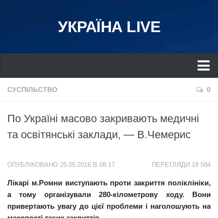
УКРАЇНА LIVE
Україна
СУСПІЛЬСТВО
0
Київ
По Україні масово закривають медичні
Дніпро
та освітянські заклади, — В.Чемерис
Львів
Івано-Франківськ
ОПУБЛІКОВАНО 25.05.2016 В 08:17
ПЕРЕГЛЯДИ 18 584
Харків
Лікарі м.Ромни виступають проти закриття поліклініки,
Донбас
а тому організували 280-кілометрову ходу. Вони
Одеса
привертають увагу до цієї проблеми і наголошують на
Схід
масовості таких закриттів