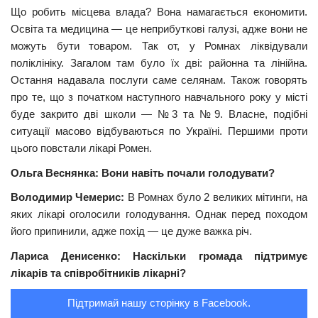
Що робить місцева влада? Вона намагається економити.
Трагедії
Освіта та медицина — це неприбуткові галузі, адже вони не
можуть бути товаром. Так от, у Ромнах ліквідували
Курйози
поліклініку. Загалом там було їх дві: районна та лінійна.
Суспільство
Остання надавала послуги саме селянам. Також говорять
Культура
про те, що з початком наступного навчального року у місті
буде закрито дві школи — №
3
та №
9
. Власне, подібні
Шоу-біз
ситуації масово відбуваються по Україні. Першими проти
цього повстали лікарі Ромен.
#Війна
Ольга Веснянка: Вони навіть почали голодувати?
Володимир Чемерис:
В Ромнах було
2
великих мітинги, на
яких лікарі оголосили голодування. Однак перед походом
його припинили, адже похід — це дуже важка річ.
Лариса Денисенко: Наскільки громада підтримує
лікарів та співробітників лікарні?
Підтримай нашу сторінку в Facebook.