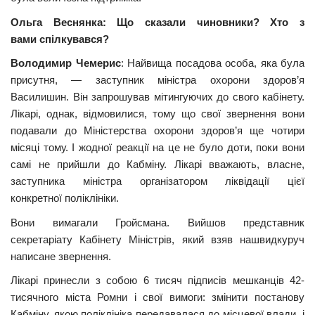
Ольга Веснянка: Що сказали чиновники? Хто з
вами спілкувався?
Володимир Чемерис
: Найвища посадова особа, яка була
присутня, — заступник міністра охорони здоров’я
Василишин. Він запрошував мітингуючих до свого кабінету.
Лікарі, однак, відмовилися, тому що свої звернення вони
подавали до Міністерства охорони здоров’я ще чотири
місяці тому. І жодної реакції на це не було доти, поки вони
самі не прийшли до Кабміну. Лікарі вважають, власне,
заступника міністра організатором ліквідації цієї
конкретної поліклініки.
Вони вимагали Гройсмана. Вийшов представник
секретаріату Кабінету Міністрів, який взяв нашвидкуруч
написане звернення.
Лікарі принесли з собою
6
тисяч підписів мешканців
42
-
тисячного міста Ромни і свої вимоги: змінити постанову
Кабміну, якою поліклініка передавалася до місцевої влади, і