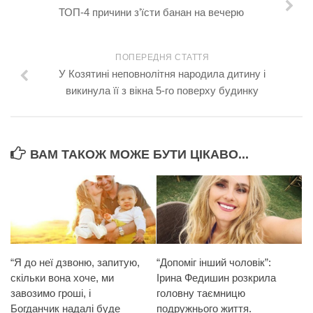
ТОП-4 причини з’їсти банан на вечерю
ПОПЕРЕДНЯ СТАТТЯ
У Козятині неповнолітня народила дитину і
викинула її з вікна 5-го поверху будинку
ВАМ ТАКОЖ МОЖЕ БУТИ ЦІКАВО...
“Я до неї дзвоню, запитую,
“Допоміг інший чоловік”:
скільки вона хоче, ми
Ірина Федишин розкрила
завозимо гроші, і
головну таємницю
Богданчик надалі буде
подружнього життя.