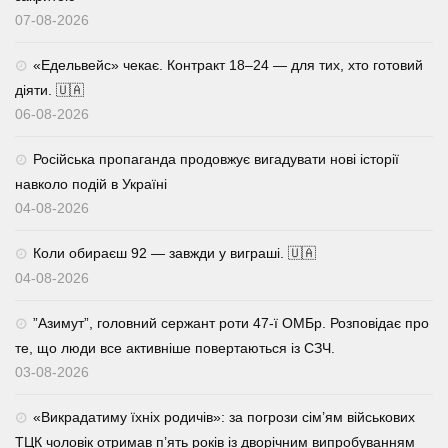
07-08-2026
«Едельвейс» чекає. Контракт 18–24 — для тих, хто готовий
діяти. 🇺🇦
06-08-2026
Російська пропаганда продовжує вигадувати нові історії
навколо подій в Україні
04-08-2026
Коли обираєш 92 — завжди у виграші. 🇺🇦
04-08-2026
⁨”Азимут”, головний сержант роти 47-ї ОМБр. Розповідає про
те, що люди все активніше повертаються із СЗЧ.
03-08-2026
«Викрадатиму їхніх родичів»: за погрози сім’ям військових
ТЦК чоловік отримав п’ять років із дворічним випробуванням