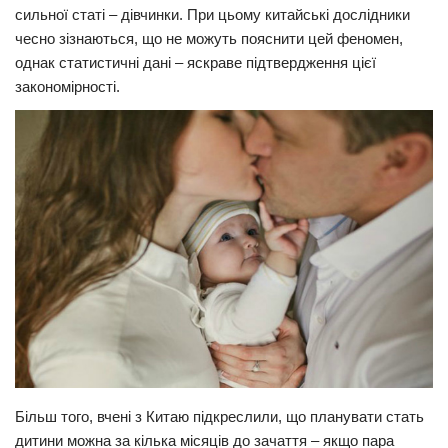
сильної статі – дівчинки. При цьому китайські дослідники
Прикарпаття
чесно зізнаються, що не можуть пояснити цей феномен,
однак статистичні дані – яскраве підтвердження цієї
Економіка
закономірності.
Політика
Світ
Цікаво
Наука
Технології
Історії
Рецепти
Привітання
Здоров’я
Події
Більш того, вчені з Китаю підкреслили, що планувати стать
дитини можна за кілька місяців до зачаття – якщо пара
Кримінал