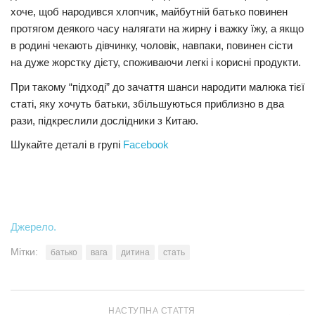
хоче, щоб народився хлопчик, майбутній батько повинен
Трагедії
протягом деякого часу налягати на жирну і важку їжу, а якщо
Курйози
в родині чекають дівчинку, чоловік, навпаки, повинен сісти
на дуже жорстку дієту, споживаючи легкі і корисні продукти.
Суспільство
При такому “підході” до зачаття шанси народити малюка тієї
Культура
статі, яку хочуть батьки, збільшуються приблизно в два
рази, підкреслили дослідники з Китаю.
Шоу-біз
Шукайте деталі в групі
Facebook
#Війна
Джерело.
Мітки:
батько
вага
дитина
стать
НАСТУПНА СТАТТЯ