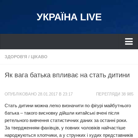
УКРАЇНА LIVE
Україна
ЗДОРОВ'Я
/
ЦІКАВО
Київ
Як вага батька впливає на стать дитини
Дніпро
Львів
ОПУБЛІКОВАНО 28.01.2017 В 23:17
ПЕРЕГЛЯДИ 38 985
Івано-Франківськ
Стать дитини можна легко визначити по фігурі майбутнього
Харків
батька – такого висновку дійшли китайські вчені після
Донбас
ретельного вивчення статистичних даних за останні роки.
Одеса
За твердженням фахівців, у повних чоловіків найчастіше
народжуються хлопчики, а у струнких і худих представників
Схід