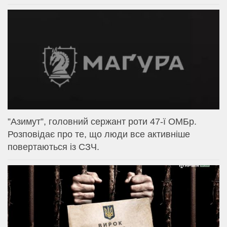
⁨”Азимут”, головний сержант роти 47-ї ОМБр.
Розповідає про те, що люди все активніше
повертаються із СЗЧ.