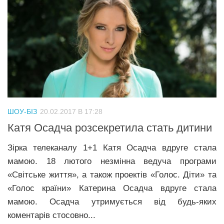
ШОУ-БІЗ
20.02.2017 В 17:28
Катя Осадча розсекретила стать дитини
Зірка телеканалу 1+1 Катя Осадча вдруге стала
мамою. 18 лютого незмінна ведуча програми
«Світське життя», а також проектів «Голос. Діти» та
«Голос країни» Катерина Осадча вдруге стала
мамою. Осадча утримується від будь-яких
коментарів стосовно...