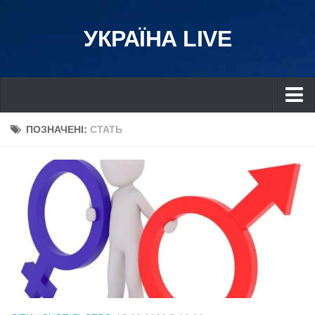
УКРАЇНА LIVE
Україна
ПОЗНАЧЕНІ:
СТАТЬ
Київ
Дніпро
Львів
Івано-Франківськ
Харків
Донбас
Одеса
Схід