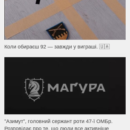
Коли обираєш 92 — завжди у виграші. 🇺🇦
⁨”Азимут”, головний сержант роти 47-ї ОМБр.
Розповідає про те, що люди все активніше