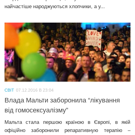
найчастіше народжуються хлопчики, а у...
СВІТ
07.12.2016 В 23:04
Влада Мальти заборонила “лікування
від гомосексуалізму”
Мальта стала першою країною в Європі, в якій
офіційно заборонили репаративную терапію –