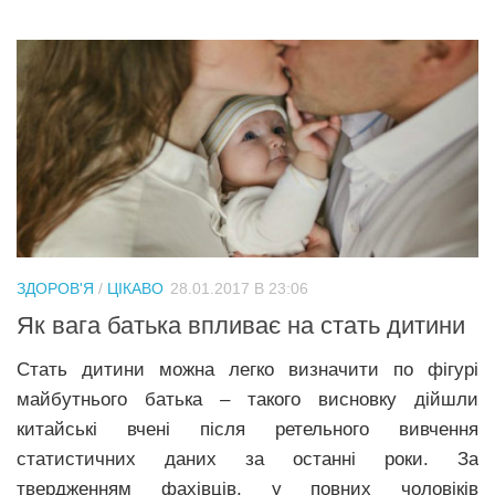
ЗДОРОВ'Я
/
ЦІКАВО
28.01.2017 В 23:06
Як вага батька впливає на стать дитини
Стать дитини можна легко визначити по фігурі
майбутнього батька – такого висновку дійшли
китайські вчені після ретельного вивчення
статистичних даних за останні роки. За
твердженням фахівців, у повних чоловіків