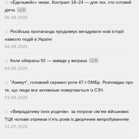
«Едельвейс» чекає. Контракт 18–24 — для тих, хто готовий
діяти. 🇺🇦
06-08-2026
Російська пропаганда продовжує вигадувати нові історії
навколо подій в Україні
04-08-2026
Коли обираєш 92 — завжди у виграші. 🇺🇦
04-08-2026
⁨”Азимут”, головний сержант роти 47-ї ОМБр. Розповідає про
те, що люди все активніше повертаються із СЗЧ.
03-08-2026
«Викрадатиму їхніх родичів»: за погрози сім’ям військових
ТЦК чоловік отримав п’ять років із дворічним випробуванням
31-07-2026