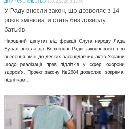
ДІТИ
/
СУСПІЛЬСТВО
15.02.2020 В 18:08
Прикарпаття
У Раду внесли закон, що дозволяє з 14
Економіка
років змінювати стать без дозволу
батьків
Політика
Світ
Народний депутат від фракції Слуга народу Лада
Булах внесла до Верховної Ради законопроект про
Цікаво
внесення змін до деяких законодавчих актів України
Наука
щодо реалізації прав підлітків у сфері охорони
Технології
здоров’я. Проект закону №2684 дозволяє, зокрема,
підліткам...
Історії
Рецепти
Привітання
Здоров’я
Події
Кримінал