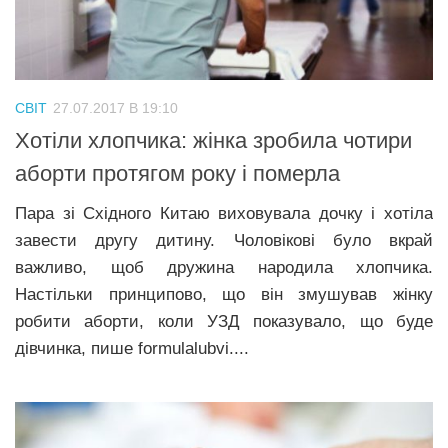
Трагедії
Курйози
Суспільство
СВІТ
27.07.2017 В 19:10
Культура
Хотіли хлопчика: жінка зробила чотири
аборти протягом року і померла
Шоу-біз
#Війна
Пара зі Східного Китаю виховувала дочку і хотіла
завести другу дитину. Чоловікові було вкрай
важливо, щоб дружина народила хлопчика.
Настільки принципово, що він змушував жінку
робити аборти, коли УЗД показувало, що буде
дівчинка, пише formulalubvi....