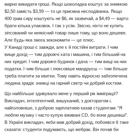
марно викидати гроші. Якщо шоколадка коштує за знижкою
$2,50 замість $3,99 — то це приємна несподіванка. Якщо
400 грам сиру коштують не $6, як зазвичай, а $4,49 — варто
брати кілька упаковок. І так з усім. Звісно, ніхто не купить
зіпсований чи неякісний товар лише тому, що воно дешеве.
Але будь-яка змога зекономити — це плюс.
У Канаді гроші є завжди, але є й постійні витрати. І чим
вище дохід — тим дорожчі хата і машина, і тим більший на
них кредит. І чим дорожчі будинок і дача — тим вищі на них
податки. І чим більше і люксовіше мандруєш — тим більше
треба платити за квитки. Тому навіть відносно забезпечена
людина зрадіє знижці на гарний светр чи добрий костюм.
Що найбільше здивувало мене у перший рік імміграції?
Викладач, інтелігентний, вишуканий, з докторатом і,
найголовніше, з доброю зарплатнею казав студентам: “Я
люблю музику і часто купую вживані CD, бо вони дешевші”.
В Україні викладач, якби мав добрий дохід, побоявся б таке
сказати: студенти подумають, що жебрак. Він почав би