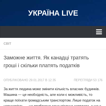
УКРАЇНА LIVE
Україна
СВІТ
Київ
Заможне життя. Як канадці тратять
Дніпро
гроші і скільки платять податків
Львів
Івано-Франківськ
ОПУБЛІКОВАНО 29.01.2017 В 12:35
ПЕРЕГЛЯДИ 53 176
Харків
За життя людина може змінити кількість власних будинків.
Донбас
Машина — це необхідність, але коли є можливість, то
Одеса
краще поїхати громадським транспортом. Лише податок на
Схід
нерухомість — це приблизно одна місячна зарплата, а ще є