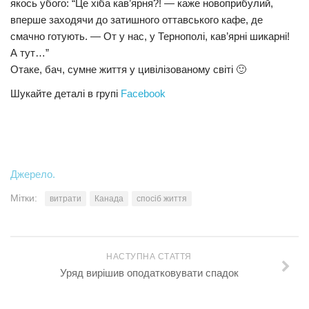
якось убого: “Це хіба кав’ярня?! — каже новоприбулий,
вперше заходячи до затишного оттавського кафе, де
смачно готують. — От у нас, у Тернополі, кав’ярні шикарні!
А тут…”
Отаке, бач, сумне життя у цивілізованому світі 🙂
Шукайте деталі в групі
Facebook
Джерело.
Мітки:
витрати
Канада
спосіб життя
НАСТУПНА СТАТТЯ
Уряд вирішив оподатковувати спадок