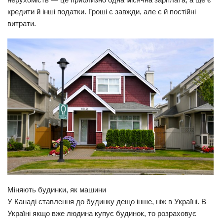
кредити й інші податки. Гроші є завжди, але є й постійні
Прикарпаття
витрати.
Економіка
Політика
Світ
Цікаво
Наука
Технології
Історії
Рецепти
Привітання
Здоров’я
Міняють будинки, як машини
У Канаді ставлення до будинку дещо інше, ніж в Україні. В
Події
Україні якщо вже людина купує будинок, то розраховує
Кримінал