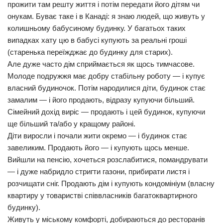
прожити там решту життя і потім передати його дітям чи
Трагедії
онукам. Буває таке і в Канаді: я знаю людей, що живуть у
колишньому бабусиному будинку. У багатьох таких
Курйози
випадках хату цю в бабусі купують за реальні гроші
Суспільство
(старенька переїжджає до будинку для старих).
Але дуже часто дім сприймається як щось тимчасове.
Культура
Молоде подружжя має добру стабільну роботу — і купує
Шоу-біз
власний будиночок. Потім народилися діти, будинок стає
замалим — і його продають, відразу купуючи більший.
#Війна
Cімейний дохід виріс — продають і цей будинок, купуючи
ще більший та/або у кращому районі.
Діти виросли і почали жити окремо — і будинок стає
завеликим. Продають його — і купують щось менше.
Вийшли на пенсію, хочеться розслабитися, помандрувати
— і дуже набридло стригти газони, прибирати листя і
розчищати сніг. Продають дім і купують кондомініум (власну
квартиру у товаристві співвласників багатоквартирного
будинку).
Живуть у міському комфорті, добираються до ресторанів