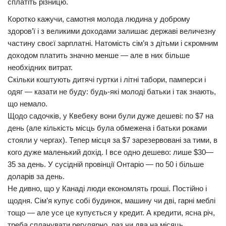
сплатіть різницю.
Коротко кажучи, самотня молода людина у доброму
здоров’ї і з великими доходами залишає державі величезну
частину своєї зарплатні. Натомість сім’я з дітьми і скромним
доходом платить значно менше — але в них більше
необхідних витрат.
Скільки коштують дитячі гуртки і літні табори, памперси і
одяг — казати не буду: будь-які молоді батьки і так знають,
що немало.
Щодо садочків, у Квебеку вони були дуже дешеві: по $7 на
день (але кількість місць була обмежена і батьки роками
стояли у чергах). Тепер місця за $7 зарезервовані за тими, в
кого дуже маленький дохід. І все одно дешево: лише $30—
35 за день. У сусідній провінції Онтаріо — по 50 і більше
доларів за день.
Не дивно, що у Канаді люди економлять гроші. Постійно і
щодня. Сім’я купує собі будинок, машину чи дві, гарні меблі
тощо — але усе це купується у кредит. А кредити, ясна річ,
треба сплачувати регулярно, раз чи два на місяць.