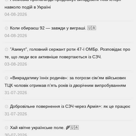
навколо подій в Україні
04-08-2026
Коли обираєш 92 — завжди у виграші. 🇺🇦
04-08-2026
⁨”Азимут”, головний сержант роти 47-ї ОМБр. Розповідає про
те, що люди все активніше повертаються із СЗЧ.
03-08-2026
«Викрадатиму їхніх родичів»: за погрози сім’ям військових
ТЦК чоловік отримав п’ять років із дворічним випробуванням
31-07-2026
Добровільне повернення із СЗЧ через Армія+: як це працює
31-07-2026
Хай квітне українське поле. 🌾🇺🇦
30-07-2026