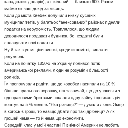
канадських доларів), а шкільний — близько 600. Разом —
майже як ваш дохід за місяць.
Коли до міста Квебек долучили низку сусідніх
муніципалітетів, у багатьох “анексованих” районах підняли
податки на нерухомість. Траплялося, що людям
доводилося продавати будинок, бо нездатні були
сплачувати нові податки.
Ну й так з усім: ціни високі, кредити помітні, виплати
регулярні.
Коли на початку 1990-х на Україну полився потік
американської реклами, люди не розуміли більшості
роликів.
Їм пропонували радіти, що до коробки насипали на 10 %
більше прального порошку, ніж зазвичай, що до упаковки з
одноразовими бритвами поклали одну зайву і що якась річ
коштує на 5 % менше. “Яка різниця?” — думали люди. Якщо
в когось є гроші, то навіщо дбати про такі дрібниці? А як
грошей нема — то й нема що економити.
Середній клас у моїй частині Північної Америки не любить