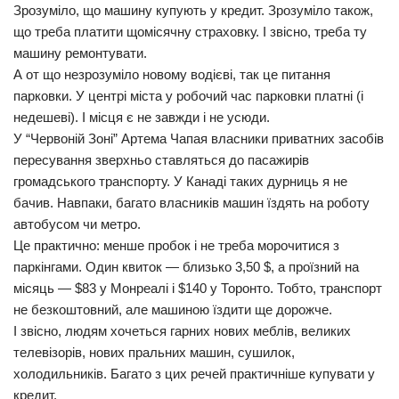
Зрозуміло, що машину купують у кредит. Зрозуміло також,
що треба платити щомісячну страховку. І звісно, треба ту
машину ремонтувати.
А от що незрозуміло новому водієві, так це питання
парковки. У центрі міста у робочий час парковки платні (і
недешеві). І місця є не завжди і не усюди.
У “Червоній Зоні” Артема Чапая власники приватних засобів
пересування зверхньо ставляться до пасажирів
громадського транспорту. У Канаді таких дурниць я не
бачив. Навпаки, багато власників машин їздять на роботу
автобусом чи метро.
Це практично: менше пробок і не треба морочитися з
паркінгами. Один квиток — близько 3,50 $, а проїзний на
місяць — $83 у Монреалі і $140 у Торонто. Тобто, транспорт
не безкоштовний, але машиною їздити ще дорожче.
І звісно, людям хочеться гарних нових меблів, великих
телевізорів, нових пральних машин, сушилок,
холодильників. Багато з цих речей практичніше купувати у
кредит.