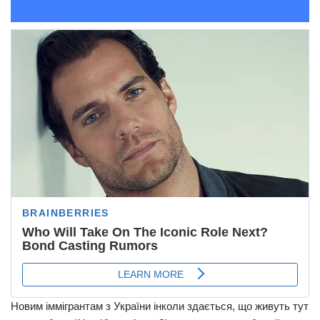
Новим іммігрантам з України інколи здається, що живуть тут