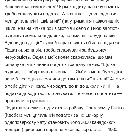
Завели власним житлом? Крім кредиту, на нерухомість
треба сплачувати податок. А точніше — два податки:
муніципальний і “шкільний” (на утримання навколишніх
шкіл). Раз на кілька років місто чи село оцінює вартість
будинку і земельної ділянки, на якій він побудований.
Відповідно до цієї суми й нараховують обидва податки.
Податки, ясна річ, треба сплачувати за будь-яку
нерухомість. Одна з моїх колег скаржилась, що має
сплачувати шкільний податок і за дачу також. “Що за
дурниці! — обурювалась вона. — Якби в мене були діти,
вони б все одно не ходили до тамтешньої школи!” Але чи є
в тебе діти чи нема, чи ходять вони до школи чи ні — а
податки доводиться сплачувати. Не можеш сплатити —
продавай нерухомість.
Податок залежить від міста та району. Приміром, у Гатіно
(Квебек) муніципальний податок за не шикарну
одноповерхову хату становить коло 3000 канадських
доларів (приблизна середня місячна зарплата — 4000