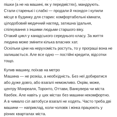
пішки (а не на машині, як у передмістях), мандрують.
Стали старенькі і слабкі — продали й «кондо» і купили
місце в будинку для старих: комфортабельні кімнати,
цілодобовий медичний нагляд, затишна їдальня,
спілкування з іншими людьми старшого віку.
Отакий цикл у канадського середнього класу. За життя
людина може змінити кілька власних хат.
Оскільки ціни на нерухомість ростуть, то у програші вона не
залишається. Але все одно — постійні кредити, відсотки
тощо.
Купив машину, поїхав на метро
Машина — не розкіш, а необхідність. Без неї добиратися
або дуже довго, або взагалі неможливо. Окрім, може,
центру Монреаля, Торонто, Оттави, Ванкувера чи міста
Квебек. Але навіть у цих містах без машини некомфортно.
А в чимало сіл автобуси взагалі не ходять. Часто треба дві
машини — наприклад, коли чоловік і жінка працюють у
різних кварталах міста.