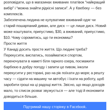
розповідати, що в магазинах вживаних платівок “найкращий
вибір” і “можна знайти рідкісні записи”. А у Квебеку — без
комплексів.
Забезпечена людина не купуватиме вживаний одяг чи
старий пошарпаний диван, але диск — це лише диск. Новий
може коштувати, припустимо, $30, а вживаний, припустимо,
$10. Чому соромитись, що ти економиш?
Просте життя
У Канаді досить просте життя. Що людині треба?
Перекусити, виспатись, позайматися спортом,
переночувати в наметі біля гарного озера, посмажити
барбекю в добру погоду і запити це пивом, інколи
перекусити у ресторані, раз на рік поїхати до моря; а решту
часу — сідати на машину чи автобус і їхати на роботу, щоб
заробити гроші на ці радощі життя. Звісно, що якщо доходів
мало, то список розваг звужується — але тоді й економити
доводиться більше.
Підтримай нашу сторінку в Facebook.