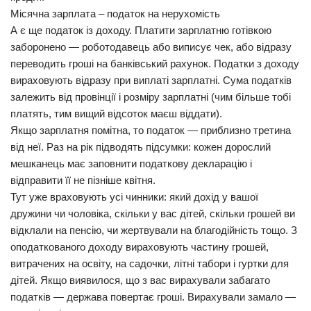
Місячна зарплата – податок на нерухомість
А є ще податок із доходу. Платити зарплатню готівкою
заборонено — роботодавець або виписує чек, або відразу
переводить гроші на банківський рахунок. Податки з доходу
вираховують відразу при виплаті зарплатні. Сума податків
залежить від провінції і розміру зарплатні (чим більше тобі
платять, тим вищий відсоток маєш віддати).
Якщо зарплатня помітна, то податок — приблизно третина
від неї. Раз на рік підводять підсумки: кожен дорослий
мешканець має заповнити податкову декларацію і
відправити її не пізніше квітня.
Тут уже враховують усі чинники: який дохід у вашої
дружини чи чоловіка, скільки у вас дітей, скільки грошей ви
відклали на пенсію, чи жертвували на благодійність тощо. З
оподаткованого доходу вираховують частину грошей,
витрачених на освіту, на садочки, літні табори і гуртки для
дітей. Якщо виявилося, що з вас вирахували забагато
податків — держава повертає гроші. Вирахували замало —