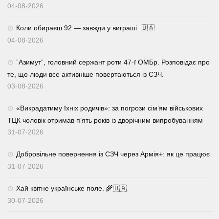
04-08-2026
Коли обираєш 92 — завжди у виграші. 🇺🇦
04-08-2026
⁨”Азимут”, головний сержант роти 47-ї ОМБр. Розповідає про
те, що люди все активніше повертаються із СЗЧ.
03-08-2026
«Викрадатиму їхніх родичів»: за погрози сім’ям військових
ТЦК чоловік отримав п’ять років із дворічним випробуванням
31-07-2026
Добровільне повернення із СЗЧ через Армія+: як це працює
31-07-2026
Хай квітне українське поле. 🌾🇺🇦
30-07-2026