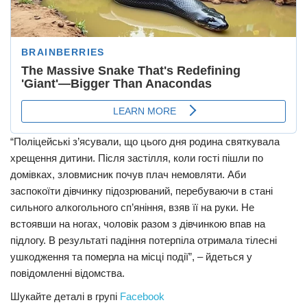
“Поліцейські з’ясували, що цього дня родина святкувала
хрещення дитини. Після застілля, коли гості пішли по
домівках, зловмисник почув плач немовляти. Аби
заспокоїти дівчинку підозрюваний, перебуваючи в стані
сильного алкогольного сп’яніння, взяв її на руки. Не
встоявши на ногах, чоловік разом з дівчинкою впав на
підлогу. В результаті падіння потерпіла отримала тілесні
ушкодження та померла на місці події”, – йдеться у
повідомленні відомства.
Шукайте деталі в групі
Facebook