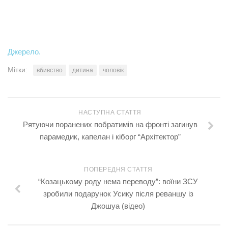
Джерело.
Мітки:
вбивство
дитина
чоловік
НАСТУПНА СТАТТЯ
Рятуючи поранених побратимів на фронті загинув
парамедик, капелан і кіборг “Архітектор”
ПОПЕРЕДНЯ СТАТТЯ
“Козацькому роду нема переводу”: воїни ЗСУ
зробили подарунок Усику після реваншу із
Джошуа (відео)