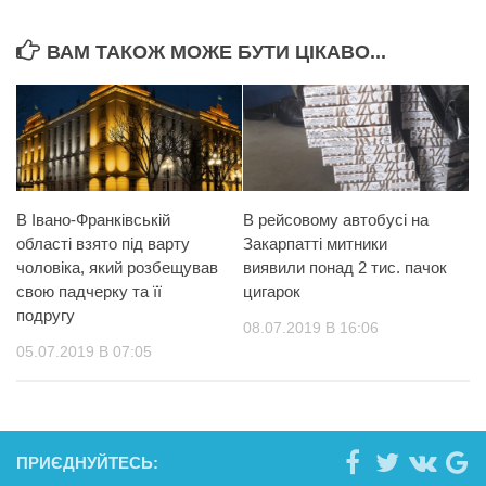
ВАМ ТАКОЖ МОЖЕ БУТИ ЦІКАВО...
В Івано-Франківській
В рейсовому автобусі на
області взято під варту
Закарпатті митники
чоловіка, який розбещував
виявили понад 2 тис. пачок
свою падчерку та її
цигарок
подругу
08.07.2019 В 16:06
05.07.2019 В 07:05
ПРИЄДНУЙТЕСЬ: