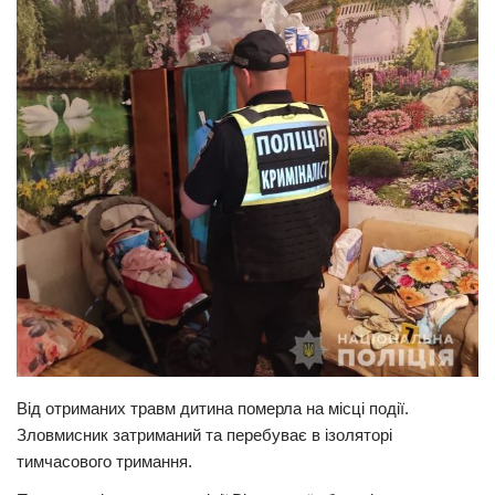
Прикарпаття
Економіка
Політика
Світ
Цікаво
Наука
Технології
Історії
Рецепти
Привітання
Від отриманих травм дитина померла на місці події.
Здоров’я
Зловмисник затриманий та перебуває в ізоляторі
Події
тимчасового тримання.
Кримінал