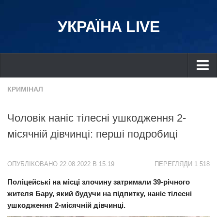
УКРАЇНА LIVE
Україна
КРИМІНАЛ
Київ
Чоловік наніс тілесні ушкодження 2-
Дніпро
місячній дівчинці: перші подробиці
Львів
Івано-Франківськ
ОПУБЛІКОВАНО 22.08.2022 В 15:19
ПЕРЕГЛЯДИ 1 518
Харків
Поліцейські на місці злочину затримали 39-річного
Донбас
жителя Бару, який будучи на підпитку, наніс тілесні
Одеса
ушкодження 2-місячній дівчинці.
Схід