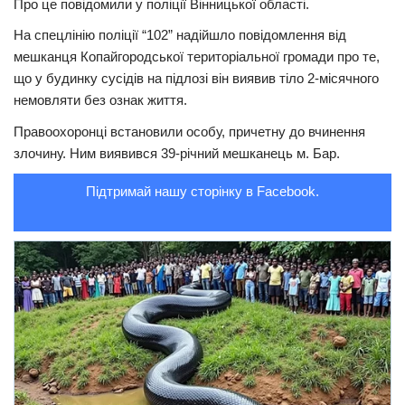
Про це повідомили у поліції Вінницької області.
Трагедії
На спецлінію поліції “102” надійшло повідомлення від
мешканця Копайгородської територіальної громади про те,
Курйози
що у будинку сусідів на підлозі він виявив тіло 2-місячного
Суспільство
немовляти без ознак життя.
Культура
Правоохоронці встановили особу, причетну до вчинення
злочину. Ним виявився 39-річний мешканець м. Бар.
Шоу-біз
#Війна
Підтримай нашу сторінку в Facebook.