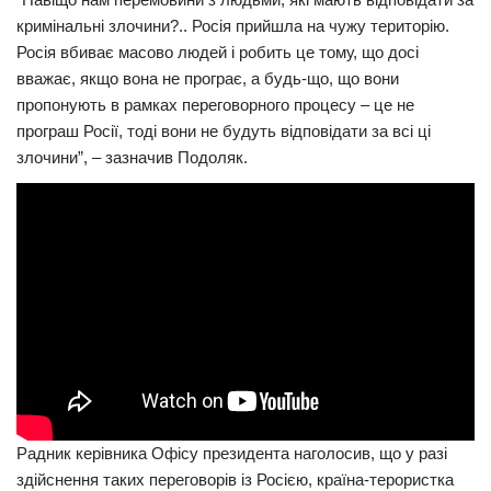
кримінальні злочини?.. Росія прийшла на чужу територію.
Трагедії
Росія вбиває масово людей і робить це тому, що досі
Курйози
вважає, якщо вона не програє, а будь-що, що вони
пропонують в рамках переговорного процесу – це не
Суспільство
програш Росії, тоді вони не будуть відповідати за всі ці
Культура
злочини”, – зазначив Подоляк.
Шоу-біз
#Війна
Радник керівника Офісу президента наголосив, що у разі
здійснення таких переговорів із Росією, країна-терористка