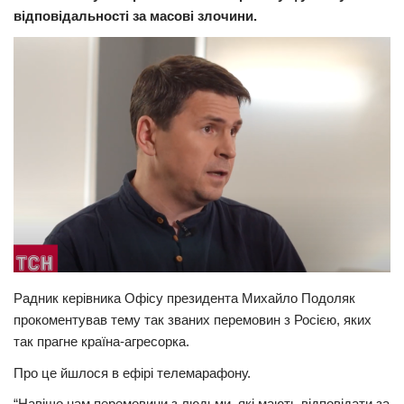
відповідальності за масові злочини.
Прикарпаття
Економіка
Політика
Світ
Цікаво
Наука
Технології
Історії
Рецепти
Радник керівника Офісу президента Михайло Подоляк
Привітання
прокоментував тему так званих перемовин з Росією, яких
Здоров’я
так прагне країна-агресорка.
Події
Про це йшлося в ефірі телемарафону.
Кримінал
“Навіщо нам перемовини з людьми, які мають відповідати за