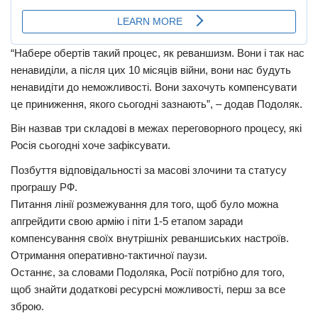
“Набере обертів такий процес, як реваншизм. Вони і так нас
ненавиділи, а після цих 10 місяців війни, вони нас будуть
ненавидіти до неможливості. Вони захочуть компенсувати
це приниження, якого сьогодні зазнають”, – додав Подоляк.
Він назвав три складові в межах переговорного процесу, які
Росія сьогодні хоче зафіксувати.
Позбуття відповідальності за масові злочини та статусу
програшу РФ.
Питання лінії розмежування для того, щоб було можна
апгрейдити свою армію і піти 1-5 етапом заради
компенсування своїх внутрішніх реваншиських настроїв.
Отримання оперативно-тактичної паузи.
Останнє, за словами Подоляка, Росії потрібно для того,
щоб знайти додаткові ресурсні можливості, перш за все
зброю.