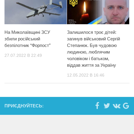
На Миколаївщині ЗСУ
Залишилося троє дітей:
збили російський
загинув військовий Сергій
безпілотник “Форпост”
Степанюк. Був чудовою
людиною, люблячим
27.07.2022 В 22:49
чоловіком і батьком,
віддав життя за Україну
12.05.2022 В 16:46
ПРИЄДНУЙТЕСЬ: