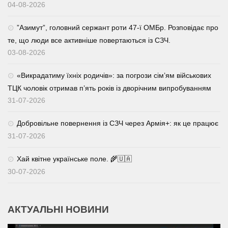
04-08-2026
⁨”Азимут”, головний сержант роти 47-ї ОМБр. Розповідає про
те, що люди все активніше повертаються із СЗЧ.
03-08-2026
«Викрадатиму їхніх родичів»: за погрози сім’ям військових
ТЦК чоловік отримав п’ять років із дворічним випробуванням
31-07-2026
Добровільне повернення із СЗЧ через Армія+: як це працює
31-07-2026
Хай квітне українське поле. 🌾🇺🇦
30-07-2026
АКТУАЛЬНІ НОВИНИ