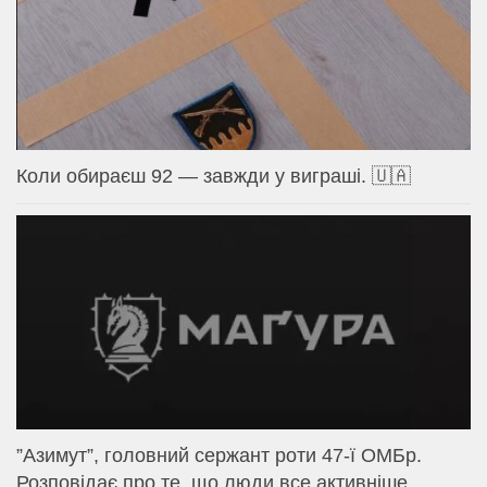
Коли обираєш 92 — завжди у виграші. 🇺🇦
⁨”Азимут”, головний сержант роти 47-ї ОМБр.
Розповідає про те, що люди все активніше