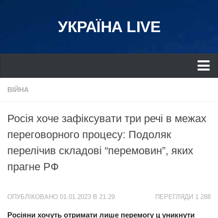
УКРАЇНА LIVE
Україна
ВІЙНА
Київ
Росія хоче зафіксувати три речі в межах
Дніпро
переговорного процесу: Подоляк
Львів
перелічив складові “перемовин”, яких
Івано-Франківськ
прагне РФ
Харків
Донбас
ОПУБЛІКОВАНО 01.01.2023 В 21:29
ПЕРЕГЛЯДИ 1 288
Одеса
Росіяни хочуть отримати лише перемогу ц уникнути
Схід