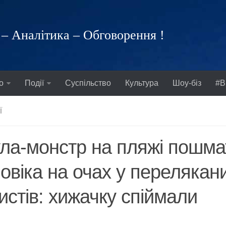
– Аналітика – Обговорення !
о
Події
Суспільство
Культура
Шоу-біз
#В
Ї
ла-монстр на пляжі пошма
овіка на очах у перелякан
истів: хижачку спіймали