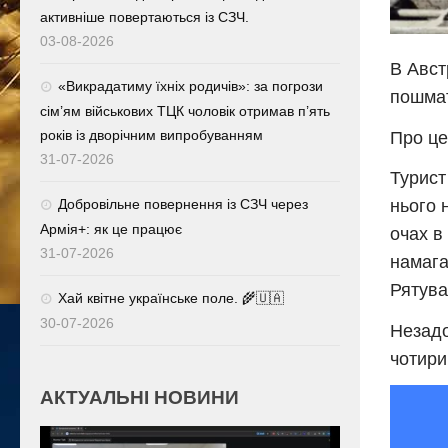
активніше повертаються із СЗЧ.
03-08-2026
В Авст
«Викрадатиму їхніх родичів»: за погрози
пошмат
сім’ям військових ТЦК чоловік отримав п’ять
років із дворічним випробуванням
Про це
31-07-2026
Турист
Добровільне повернення із СЗЧ через
нього 
Армія+: як це працює
очах в
31-07-2026
намага
Рятува
Хай квітне українське поле. 🌾🇺🇦
30-07-2026
Незадо
чотири
АКТУАЛЬНІ НОВИНИ