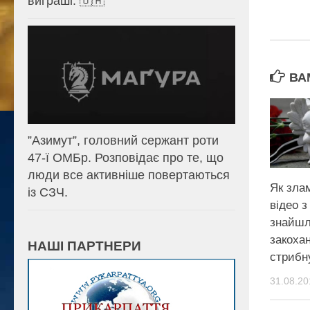
виграші. 🇺🇦
ВА
⁨”Азимут”, головний сержант роти
47-ї ОМБр. Розповідає про те, що
люди все активніше повертаються
Як зла
із СЗЧ.
відео з
знайшл
закохан
НАШІ ПАРТНЕРИ
стрибн
31.08.20