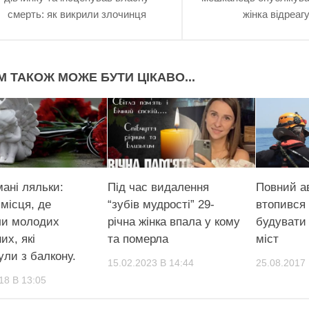
смерть: як викрили злочинця
жінка відреаг
М ТАКОЖ МОЖЕ БУТИ ЦІКАВО...
мані ляльки:
Під час видалення
Повний а
 місця, де
“зубів мудрості” 29-
втопився 
и молодих
річна жінка впала у кому
будувати
их, які
та померла
міст
ули з балкону.
15.02.2023 В 14:44
25.08.2017 
18 В 13:05