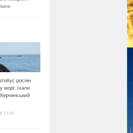
увала
втобус росіян
у морі: їхали
 Керченський
В 13:06