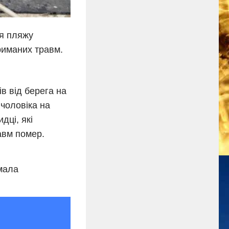
ля пляжу
риманих травм.
ів від берега на
чоловіка на
дці, які
авм помер.
мала