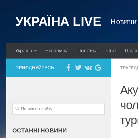
УКРАЇНА LIVE
Новини 
Україна
Економіка
Політика
Світ
Цікав
ПРИЄДНУЙТЕСЬ:
ТРАГЕДІ
Аку
чол
тур
ОСТАННІ НОВИНИ