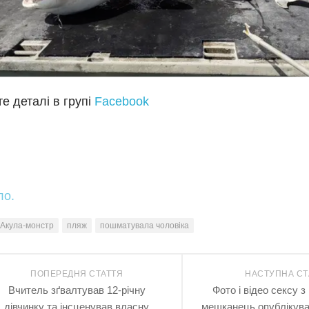
е деталі в групі
Facebook
ло.
Акула-монстр
пляж
пошматувала чоловіка
ПОПЕРЕДНЯ СТАТТЯ
НАСТУПНА СТ
Вчитель зґвалтував 12-річну
Фото і відео сексу 
дівчинку та інсценував власну
мешканець опублікував