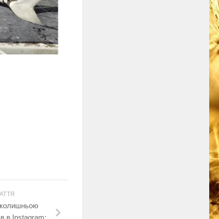
АТТЯ
з колишньою
 в Instagram: