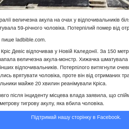
ралії величезна акула на очах у відпочивальників бі
увала 59-річного чоловіка. Потерпілий помер від от
 пише ladbible.com.
 Кріс Девіс відпочивав у Новій Каледонії. За 150 метр
напала величезна акула-монстр. Хижачка шматувала 
 інших відпочивальників. Потерпілого витягнули очеви
лись врятувати чоловіка, проте він від отриманих тр
льники майже 20 хвилин реанімували Кріса.
вго після інциденту місцева влада заявила, що спій
метрову тигрову акулу, яка вбила чоловіка.
Підтримай нашу сторінку в Facebook.