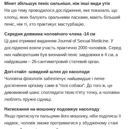
Мінет збільшує пеніс сильніше, ніж інші види утіх
На цю тему проводилося дослідження, яке показало, що
хлопці, яких балують оральними ласками, мають більший
пеніс, ніж ті, хто практикує мастурбацію.
Середня довжина чоловічого члена -14 см
Ці дані отримані виданням Journal of Sexual Medicine. У
дослідженні взяли участь практично 2000 чоловіків. Серед
них найкоротшим був визнаний пеніс завдовжки в 4 см, а
найдовшим – 26-сантиметровий статевий орган.
Догі-стайл -швидкий шлях до насолоди
Чоловіча фізіологія забезпечує найшвидше і легке
досягнення оргазму саме в “позі собаки”. До того ж, це
дивовижний шанс споглядати твою п’яту точку, а чоловіки
люблять пружні сідниці.
Натискання на мошонку подовжує насолоду
Якщо притиснути пальцями його мошонку, ніби поділяєш її
надвоє, чоловік зможе протриматися у збудженому стані