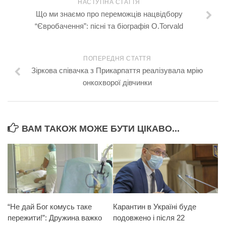
НАСТУПНА СТАТТЯ
Що ми знаємо про переможців нацвідбору
“Євробачення”: пісні та біографія O.Torvald
ПОПЕРЕДНЯ СТАТТЯ
Зіркова співачка з Прикарпаття реалізувала мрію
онкохворої дівчинки
ВАМ ТАКОЖ МОЖЕ БУТИ ЦІКАВО...
“Не дай Бог комусь таке
Карантин в Україні буде
пережити!”: Дружина важко
подовжено і після 22