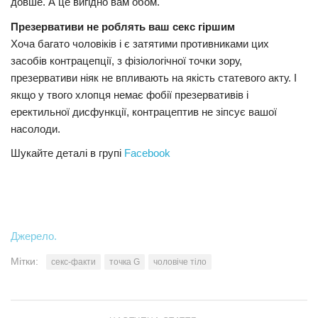
довше. А це вигідно вам обом.
Презервативи не роблять ваш секс гіршим
Хоча багато чоловіків і є затятими противниками цих
засобів контрацепції, з фізіологічної точки зору,
презервативи ніяк не впливають на якість статевого акту. І
якщо у твого хлопця немає фобії презервативів і
еректильної дисфункції, контрацептив не зіпсує вашої
насолоди.
Шукайте деталі в групі
Facebook
Джерело.
Мітки:
секс-факти
точка G
чоловіче тіло