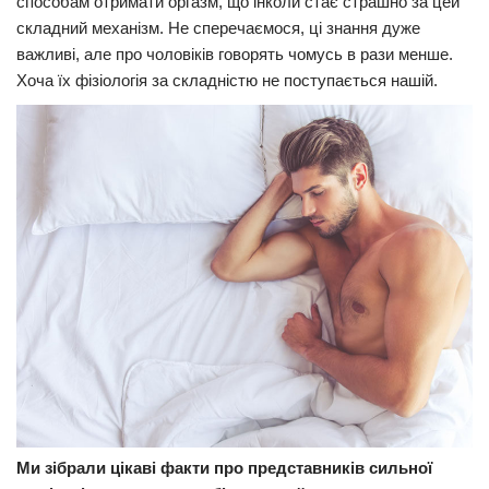
способам отримати оргазм, що інколи стає страшно за цей
складний механізм. Не сперечаємося, ці знання дуже
Прикарпаття
важливі, але про чоловіків говорять чомусь в рази менше.
Економіка
Хоча їх фізіологія за складністю не поступається нашій.
Політика
Світ
Цікаво
Наука
Технології
Історії
Рецепти
Привітання
Здоров’я
Події
Ми зібрали цікаві факти про представників сильної
Кримінал