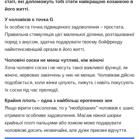
статі, які допоможуть тобі стати найкращою коханкою в
його житті.
Трагедії
У чоловіків є точка G
Курйози
Їх особиста точка підвищеного задоволення – простата.
Суспільство
Правильна стимуляція цієї маленької ділянки, розташованої
поряд з анусом, здатна подарувати твоєму бойфренду
Культура
найінтенсивніший оргазм в його житті.
Шоу-біз
Чоловічі соски не менш чутливі, ніж жіночі
#Війна
Хоча чоловічі соски і не несуть такої важливої функції, як
жіночі, нервових закінчень у них не менше. Чоловікам дійсно
подобається, коли жінки цілують, лижуть і навіть покусують
їх соски під час прелюдії.
Крайня плоть – одна з найбільш ерогенних зон
Якщо вірити сексологам, то у “необрізаних” чоловіків є шанс
отримати особливе задоволення. Масаж ніжної шкірки
крайньої плоті пальцями або язиком може подарувати
чоловікові досить незвичайні, але дуже приємні відчуття.