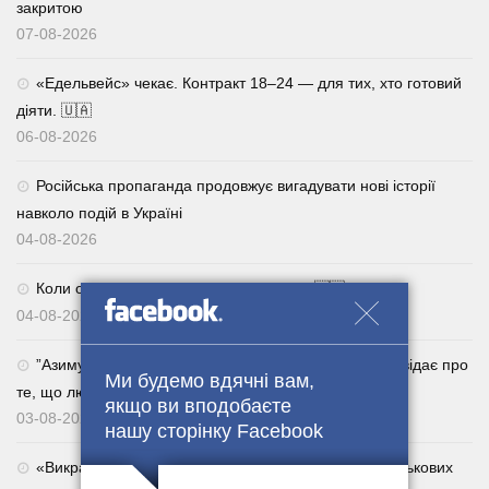
закритою
07-08-2026
«Едельвейс» чекає. Контракт 18–24 — для тих, хто готовий
діяти. 🇺🇦
06-08-2026
Російська пропаганда продовжує вигадувати нові історії
навколо подій в Україні
04-08-2026
Коли обираєш 92 — завжди у виграші. 🇺🇦
04-08-2026
⁨”Азимут”, головний сержант роти 47-ї ОМБр. Розповідає про
Ми будемо вдячні вам,
те, що люди все активніше повертаються із СЗЧ.
якщо ви вподобаєте
03-08-2026
нашу сторінку Facebook
«Викрадатиму їхніх родичів»: за погрози сім’ям військових