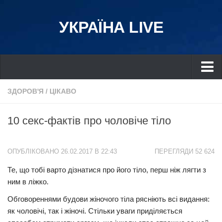
УКРАЇНА LIVE
Україна
ЗДОРОВ'Я
/
ЦІКАВО
Київ
10 секс-фактів про чоловіче тіло
Дніпро
Львів
ОПУБЛІКОВАНО 26.02.2017 В 22:43
ПЕРЕГЛЯДИ 52 624
Івано-Франківськ
Те, що тобі варто дізнатися про його тіло, перш ніж лягти з
Харків
ним в ліжко.
Донбас
Обговореннями будови жіночого тіла рясніють всі видання:
Одеса
як чоловічі, так і жіночі. Стільки уваги приділяється
Схід