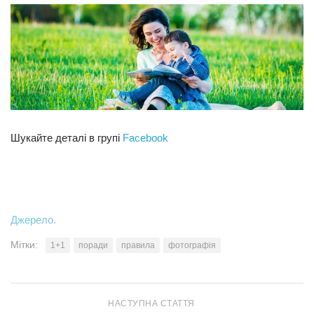
Прикарпаття
Економіка
Політика
Світ
Цікаво
Шукайте деталі в групі
Facebook
Наука
Технології
Історії
Рецепти
Джерело.
Привітання
Мітки:
1+1
поради
правила
фотографія
Здоров’я
Події
НАСТУПНА СТАТТЯ
Кримінал