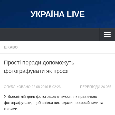
УКРАЇНА LIVE
Україна
ЦІКАВО
Київ
Прості поради допоможуть
Дніпро
фотографувати як профі
Львів
Івано-Франківськ
ОПУБЛІКОВАНО 22.08.2016 В 02:26
ПЕРЕГЛЯДИ 24 035
Харків
У Всесвітній день фотографа вчимося, як правильно
Донбас
фотографувати, щоб знімки виглядали професійними та
Одеса
живими.
Схід