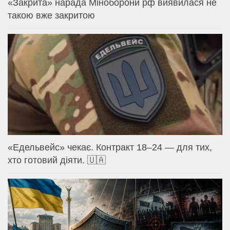
«Закрита» нарада Міноборони рф виявилася не
такою вже закритою
«Едельвейс» чекає. Контракт 18–24 — для тих,
хто готовий діяти. 🇺🇦