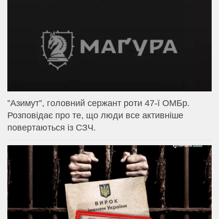
⁨”Азимут”, головний сержант роти 47-ї ОМБр.
Розповідає про те, що люди все активніше
повертаються із СЗЧ.