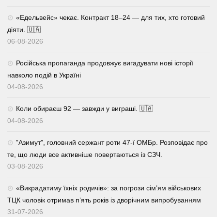
«Едельвейс» чекає. Контракт 18–24 — для тих, хто готовий
діяти. 🇺🇦
06-08-2026
Російська пропаганда продовжує вигадувати нові історії
навколо подій в Україні
04-08-2026
Коли обираєш 92 — завжди у виграші. 🇺🇦
04-08-2026
⁨”Азимут”, головний сержант роти 47-ї ОМБр. Розповідає про
те, що люди все активніше повертаються із СЗЧ.
03-08-2026
«Викрадатиму їхніх родичів»: за погрози сім’ям військових
ТЦК чоловік отримав п’ять років із дворічним випробуванням
31-07-2026