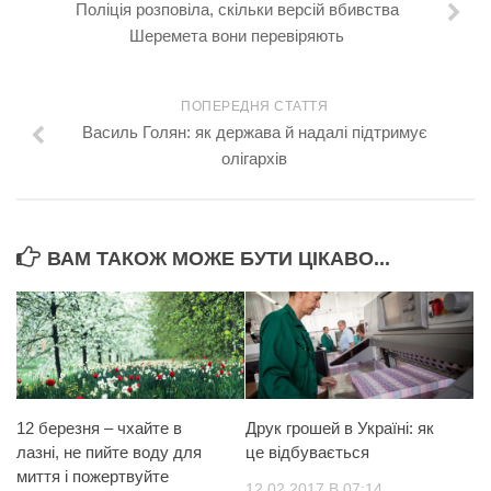
Поліція розповіла, скільки версій вбивства
Трагедії
Шеремета вони перевіряють
Курйози
Суспільство
ПОПЕРЕДНЯ СТАТТЯ
Василь Голян: як держава й надалі підтримує
Культура
олігархів
Шоу-біз
#Війна
ВАМ ТАКОЖ МОЖЕ БУТИ ЦІКАВО...
12 березня – чхайте в
Друк грошей в Україні: як
лазні, не пийте воду для
це відбувається
миття і пожертвуйте
12.02.2017 В 07:14