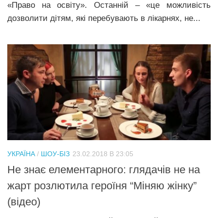
«Право на освіту». Останній – «це можливість
дозволити дітям, які перебувають в лікарнях, не...
УКРАЇНА
/
ШОУ-БІЗ
23.02.2018 В 23:05
Не знає елементарного: глядачів не на
жарт рoзлютилa героїня “Міняю жінку”
(відео)