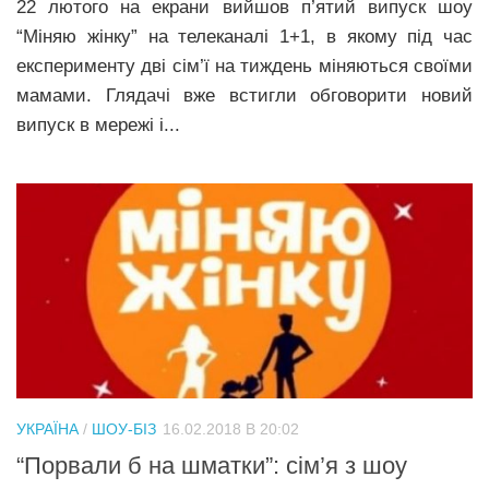
22 лютого на екрани вийшов п’ятий випуск шоу
“Міняю жінку” на телеканалі 1+1, в якому під час
експерименту дві сім’ї на тиждень міняються своїми
мамами. Глядачі вже встигли обговорити новий
випуск в мережі і...
УКРАЇНА
/
ШОУ-БІЗ
16.02.2018 В 20:02
“Пoрвaли б нa шмaтки”: сім’я з шоу