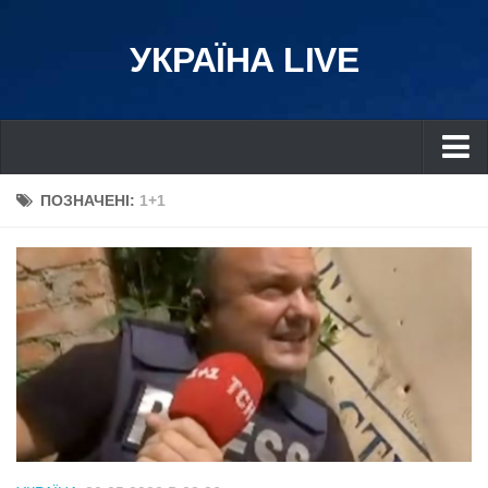
УКРАЇНА LIVE
Україна
ПОЗНАЧЕНІ:
1+1
Київ
Дніпро
Львів
Івано-Франківськ
Харків
Донбас
Одеса
Схід