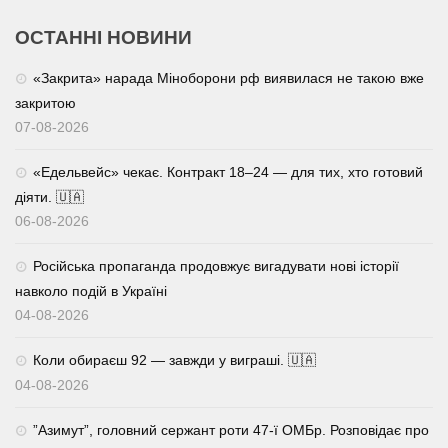
ОСТАННІ НОВИНИ
«Закрита» нарада Міноборони рф виявилася не такою вже
закритою
07-08-2026
«Едельвейс» чекає. Контракт 18–24 — для тих, хто готовий
діяти. 🇺🇦
06-08-2026
Російська пропаганда продовжує вигадувати нові історії
навколо подій в Україні
04-08-2026
Коли обираєш 92 — завжди у виграші. 🇺🇦
04-08-2026
⁨”Азимут”, головний сержант роти 47-ї ОМБр. Розповідає про