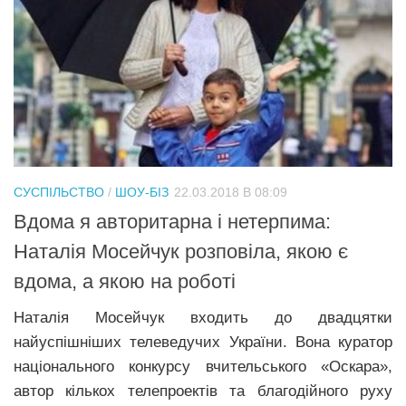
СУСПІЛЬСТВО
/
ШОУ-БІЗ
22.03.2018 В 08:09
Вдома я авторитарна і нетерпима:
Наталія Мосейчук розповіла, якою є
вдома, а якою на роботі
Наталія Мосейчук входить до двадцятки
найуспішніших телеведучих України. Вона куратор
національного конкурсу вчительського «Оскара»,
автор кількох телепроектів та благодійного руху