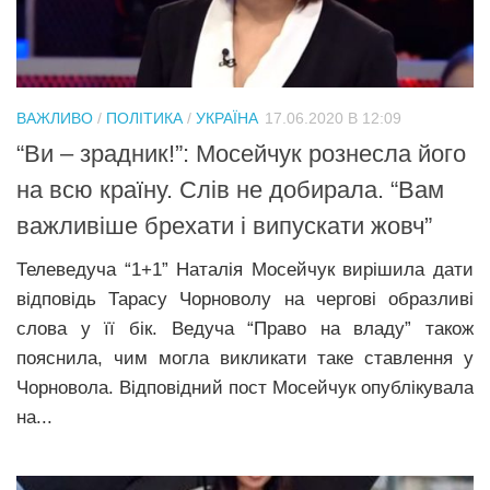
Трагедії
Курйози
Суспільство
ВАЖЛИВО
/
ПОЛІТИКА
/
УКРАЇНА
17.06.2020 В 12:09
Культура
“Ви – зрадник!”: Мосейчук рознесла його
на всю країну. Слів не добирала. “Вам
Шоу-біз
важливіше брехати і випускати жовч”
#Війна
Телеведуча “1+1” Наталія Мосейчук вирішила дати
відповідь Тарасу Чорноволу на чергові образливі
слова у її бік. Ведуча “Право на владу” також
пояснила, чим могла викликати таке ставлення у
Чорновола. Відповідний пост Мосейчук опублікувала
на...