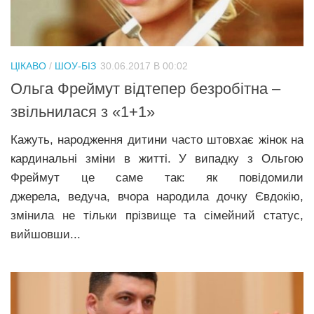
ЦІКАВО
/
ШОУ-БІЗ
30.06.2017 В 00:02
Ольга Фреймут відтепер безробітна –
звільнилася з «1+1»
Кажуть, народження дитини часто штовхає жінок на
кардинальні зміни в житті. У випадку з Ольгою
Фреймут це саме так: як повідомили
джерела, ведуча, вчора народила дочку Євдокію,
змінила не тільки прізвище та сімейний статус,
вийшовши...