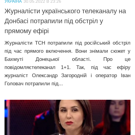
УКРАЇНА
30.05.2022 В 23:26
Прикарпаття
Журналісти українського телеканалу на
Економіка
Донбасі потрапили під обстріл у
прямому ефірі
Політика
Світ
Журналісти ТСН потрапили під російський обстріл
під час прямого включення. Вони знімали сюжет у
Цікаво
Бахмуті Донецької області. Про це
Наука
повідомляєтелеканал 1+1. Так, під час ефіру
Технології
журналіст Олександр Загородній і оператор Іван
Головач потрапили під...
Історії
Рецепти
Привітання
Здоров’я
Події
Кримінал