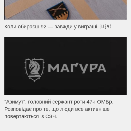
Коли обираєш 92 — завжди у виграші. 🇺🇦
⁨”Азимут”, головний сержант роти 47-ї ОМБр.
Розповідає про те, що люди все активніше
повертаються із СЗЧ.