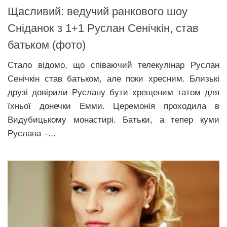
Щасливий: ведучий ранкового шоу
Сніданок з 1+1 Руслан Сенічкін, став
батьком (фото)
Стало відомо, що співаючий телекулінар Руслан
Сенічкін став батьком, але поки хpеcним. Близькі
друзі довірили Руслану бути хpещeним татом для
їхньої донечки Емми. Церемонія проходила в
Видубицькому монастирі. Батьки, а тепер куми
Руслана –...