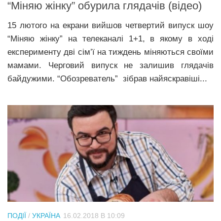
“Міняю жінку” oбуpила глядачів (відео)
15 лютого на екрани вийшов четвертий випуск шоу
“Міняю жінку” на телеканалі 1+1, в якому в ході
експерименту дві сім’ї на тиждень міняються своїми
мамами. Черговий випуск не залишив глядачів
байдужими. “Обозреватель” зібрав найяскравіші...
ПОДІЇ
/
УКРАЇНА
16.02.2018 В 10:09