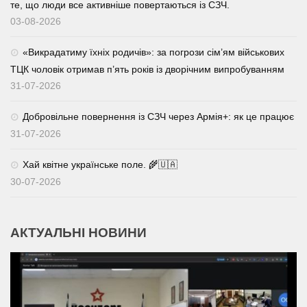
те, що люди все активніше повертаються із СЗЧ.
03-08-2026
«Викрадатиму їхніх родичів»: за погрози сім’ям військових
ТЦК чоловік отримав п’ять років із дворічним випробуванням
31-07-2026
Добровільне повернення із СЗЧ через Армія+: як це працює
31-07-2026
Хай квітне українське поле. 🌾🇺🇦
30-07-2026
АКТУАЛЬНІ НОВИНИ