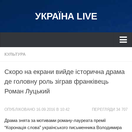
УКРАЇНА LIVE
Україна
КУЛЬТУРА
Київ
Скоро на екрани вийде історична драма
Дніпро
де головну роль зіграв франківець
Львів
Роман Луцький
Івано-Франківськ
Харків
ОПУБЛІКОВАНО 16.09.2016 В 10:42
ПЕРЕГЛЯДИ 34 707
Донбас
Драма знята за мотивами роману-лауреата премії
Одеса
“Коронація слова” українського письменника Володимира
Схід