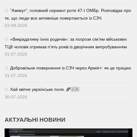
⁨”Азимут”, головний сержант роти 47-ї ОМБр. Розповідає про
те, що люди все активніше повертаються із СЗЧ.
03-08-2026
«Викрадатиму їхніх родичів»: за погрози сім’ям військових
ТЦК чоловік отримав п’ять років із дворічним випробуванням
31-07-2026
Добровільне повернення із СЗЧ через Армія+: як це працює
31-07-2026
Хай квітне українське поле. 🌾🇺🇦
30-07-2026
АКТУАЛЬНІ НОВИНИ