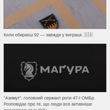
Коли обираєш 92 — завжди у виграші. 🇺🇦
⁨”Азимут”, головний сержант роти 47-ї ОМБр.
Розповідає про те, що люди все активніше