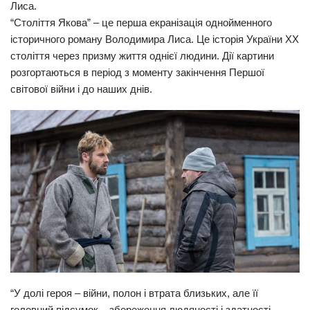
Лиса.
Прикарпаття
“Століття Якова” – це перша екранізація однойменного
історичного роману Володимира Лиса. Це історія України ХХ
Економіка
століття через призму життя однієї людини. Дії картини
Політика
розгортаються в період з моменту закінчення Першої
світової війни і до наших днів.
Світ
Цікаво
Наука
Технології
Історії
Рецепти
Привітання
Здоров’я
Події
“У долі героя – війни, полон і втрата близьких, але її
Кримінал
головний підсумок – збереження людяності і здатності