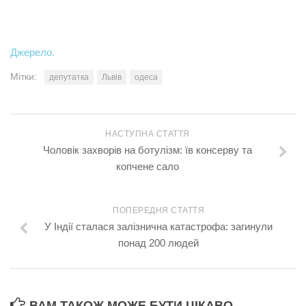
Джерело.
Мітки:
депутатка
Львів
одеса
НАСТУПНА СТАТТЯ
Чоловік захворів на ботулізм: їв консерву та
копчене сало
ПОПЕРЕДНЯ СТАТТЯ
У Індії сталася залізнична катастрофа: загинули
понад 200 людей
ВАМ ТАКОЖ МОЖЕ БУТИ ЦІКАВО...