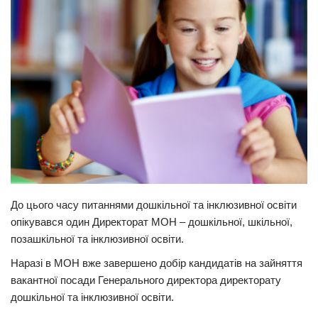
Прикарпаття
Економіка
Політика
Світ
Цікаво
Наука
Технології
Історії
До цього часу питаннями дошкільної та інклюзивної освіти
Рецепти
опікувався один Директорат МОН – дошкільної, шкільної,
позашкільної та інклюзивної освіти.
Привітання
Наразі в МОН вже завершено добір кандидатів на зайняття
Здоров’я
вакантної посади Генерального директора директорату
Події
дошкільної та інклюзивної освіти.
Кримінал