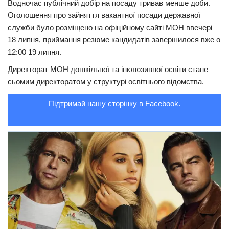
Водночас публічний добір на посаду тривав менше доби.
Оголошення про зайняття вакантної посади державної
Трагедії
служби було розміщено на офіційному сайті МОН ввечері
Курйози
18 липня, приймання резюме кандидатів завершилося вже о
Суспільство
12:00 19 липня.
Культура
Директорат МОН дошкільної та інклюзивної освіти стане
сьомим директоратом у структурі освітнього відомства.
Шоу-біз
Підтримай нашу сторінку в Facebook.
#Війна