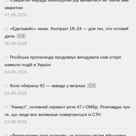
закритою
07-08-2026
«Едельвейс» чекає. Контракт 18–24 — для тих, хто готовий
діяти. 🇺🇦
06-08-2026
Російська пропаганда продовжує вигадувати нові історії
навколо подій в Україні
04-08-2026
Коли обираєш 92 — завжди у виграші. 🇺🇦
04-08-2026
⁨”Азимут”, головний сержант роти 47-ї ОМБр. Розповідає про
те, що люди все активніше повертаються із СЗЧ.
03-08-2026
«Викрадатиму їхніх родичів»: за погрози сім’ям військових