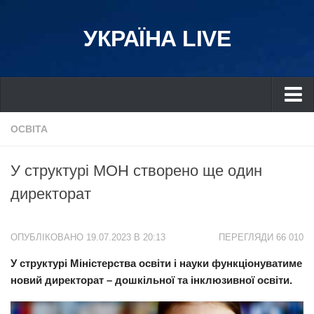
УКРАЇНА LIVE
Україна
ОСВІТА
Київ
У структурі МОН створено ще один
Дніпро
директорат
Львів
Івано-Франківськ
ОПУБЛІКОВАНО 19.07.2023 В 20:13
ПЕРЕГЛЯДИ 66 010
Харків
У структурі Міністерства освіти і науки функціонуватиме
Донбас
новий директорат – дошкільної та інклюзивної освіти.
Одеса
Схід