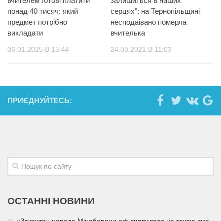
вчителем готові платити
залишиться в наших
понад 40 тисяч: який
серцях”: на Тернопільщині
предмет потрібно
несподаівано померла
викладати
вчителька
06.01.2025 В 15:44
24.03.2021 В 11:03
ПРИЄДНУЙТЕСЬ:
ОСТАННІ НОВИНИ
«Закрита» нарада Міноборони рф виявилася не такою вже