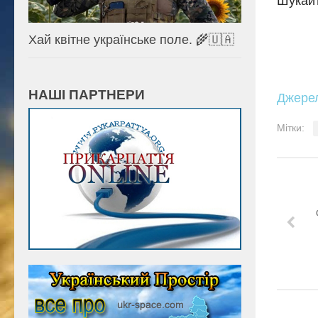
Шукайт
Хай квітне українське поле. 🌾🇺🇦
НАШІ ПАРТНЕРИ
Джере
Мітки: