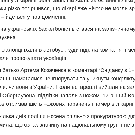
ьки різко погіршився, що лікарі вже нічого не могли з
, – йдеться у повідомленні.
на українських баскетболістів стався на залізничному
узена.
о хлопці їхали в автобусі, куди підсіла компанія німец
чали провокувати українців.
 батько Артема Козаченка в коментарі “Сніданку з 1+1
аїнці намагалися це ігнорувати та уникнути конфлікту.
ли, чи вони з України. І коли всі врешті вийшли на за
і Обергаузена, підлітки напали з ножем. 17-річний 
в отримав шість ножових поранень і помер в лікарні п
кілька днів поліція Ессена спільно з прокуратурою 
мила, що ознак злочину на національному грунті не 