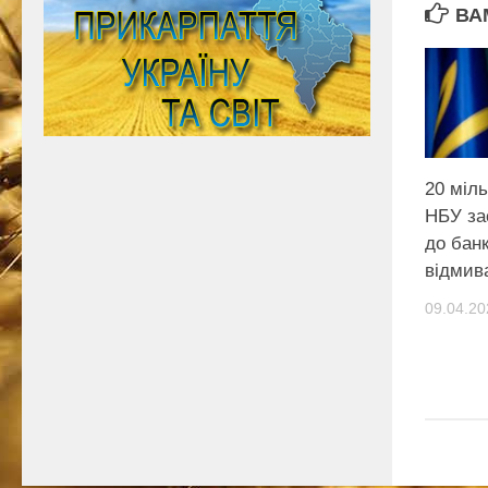
ВА
20 міл
НБУ за
до бан
відмив
09.04.20