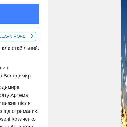
, але стабільний.
ни і
 і Володимир.
лодимира
рату Артема
у вижив після
ер від отриманих
зені Козаченко
 днів його стан