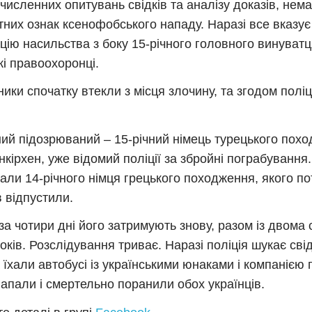
 численних опитувань свідків та аналізу доказів, нем
тних ознак ксенофобського нападу. Наразі все вказує
цію насильства з боку 15-річного головного винуватц
кі правоохоронці.
ики спочатку втекли з місця злочину, та згодом поліц
ий підозрюваний – 15-річний німець турецького похо
нкірхен, уже відомий поліції за збройні пограбування.
али 14-річного німця грецького походження, якого по
в відпустили.
за чотири дні його затримують знову, разом із двома 
оків. Розслідування триває. Наразі поліція шукає свідк
 їхали автобусі із українськими юнаками і компанією пі
напали і смертельно поранили обох українців.