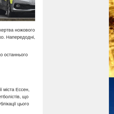
 жертва ножового
ко. Напередодні,
до останнього
ї міста Ессен,
тболістів, що
блікації цього