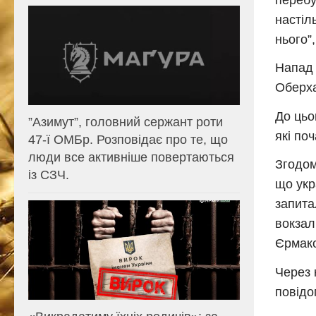
настіл
нього”
Напад 
Оберха
До цьог
⁨”Азимут”, головний сержант роти
які по
47-ї ОМБр. Розповідає про те, що
люди все активніше повертаються
Згодом
із СЗЧ.
що укр
запита
вокзал
Єрмако
Через 
повідо