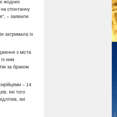
ає жодних
 на спонтанну
я”, – заявили
ія затримала їх
дження з міста
 Із ним
тім за браком
сирійцями – 14
ів, які того
длітків, які