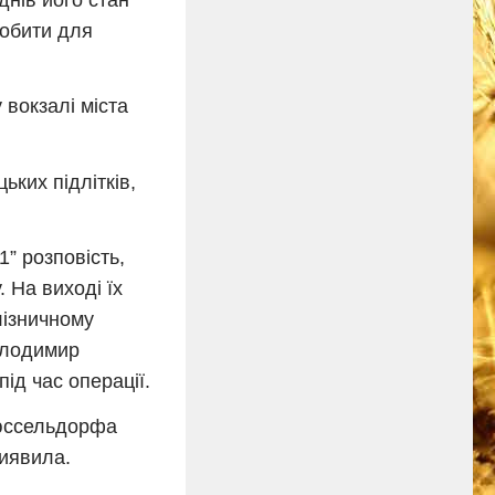
робити для
 вокзалі міста
ьких підлітків,
” розповість,
 На виході їх
лізничному
Володимир
ід час операції.
Дюссельдорфа
виявила.