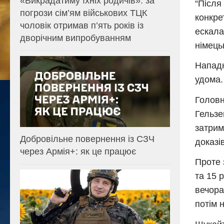
«Викрадатиму їхніх родичів»: за
“Після
погрози сім’ям військових ТЦК
конкре
чоловік отримав п’ять років із
ескала
дворічним випробуванням
німець
Нападн
удома.
Головн
Гельзе
затрим
Добровільне повернення із СЗЧ
доказі
через Армія+: як це працює
Проте 
та 15 р
вечора
потім 