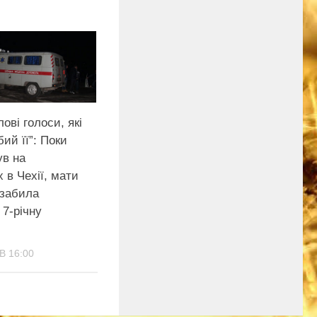
лові голоси, які
бий її”: Поки
ув на
х в Чехії, мати
 зaбила
7-річну
В 16:00