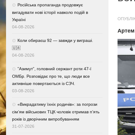
Російська пропаганда продовжує
вигадувати нові історії навколо подій в
ОПУБЛІК
Україні
04-08-2026
Артем 
Коли обираєш 92 — завжди у виграші.
🇺🇦
04-08-2026
⁨”Азимут”, головний сержант роти 47-ї
ОМБр. Розповідає про те, що люди все
активніше повертаються із СЗЧ.
03-08-2026
«Викрадатиму їхніх родичів»: за погрози
сім’ям військових ТЦК чоловік отримав п’ять
років із дворічним випробуванням
31-07-2026