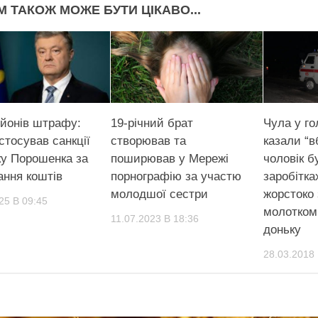
М ТАКОЖ МОЖЕ БУТИ ЦІКАВО...
ьйонів штрафу:
19-річний брат
Чула у го
стосував санкції
створював та
казали “в
ку Порошенка за
поширював у Мережі
чоловік б
ання коштів
порнографію за участю
заробітка
молодшої сестри
жорстоко
25 В 09:45
молотком 
11.07.2023 В 18:36
доньку
28.03.2018 