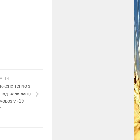
АТТЯ
ижене тепло з
опад рине на ці
 мороз у -19
?