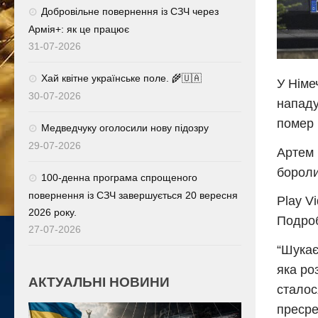
Добровільне повернення із СЗЧ через
Армія+: як це працює
31-07-2026
Хай квітне українське поле. 🌾🇺🇦
У Німе
30-07-2026
нападу
помер 
Медведчуку оголосили нову підозру
29-07-2026
Артем 
бороли
100-денна програма спрощеного
повернення із СЗЧ завершується 20 вересня
Play V
2026 року.
Подроб
27-07-2026
“Шукає
яка ро
АКТУАЛЬНІ НОВИНИ
сталос
пресре