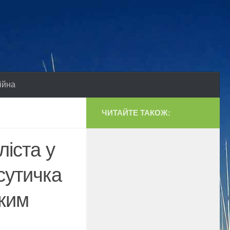
ійна
ЧИТАЙТЕ ТАКОЖ:
ліста у
сутичка
оким