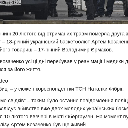
ччині 20 лютого від отриманих травм померла друга
 – 18-річний український баскетболіст Артем Козачен
його товариш – 17-річний Володимир Єрмаков.
Козаченко усі ці дні перебував у реанімації і медики 
ся за його життя.
ideo
иці – у сюжеті кореспондентки ТСН Наталки Фібріг.
мо свідків” – таким було останнє повідомлення поліці
зслідує вбивство вже двох молодих українських баске
я 10 лютого ввечері в місті Обергаузен. На момент пу
лізу Артем Козаченко був ще живий.