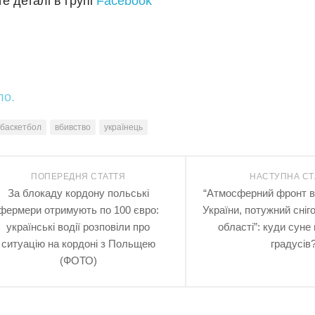
е деталі в групі
Facebook
ло.
баскетбол
вбивство
українець
ПОПЕРЕДНЯ СТАТТЯ
НАСТУПНА СТ
За блокаду кордону польські
“Атмосферний фронт в
фермери отримують по 100 євро:
України, потужний сніг
українські водії розповіли про
області”: куди суне
ситуацію на кордоні з Польщею
градусів
(ФОТО)