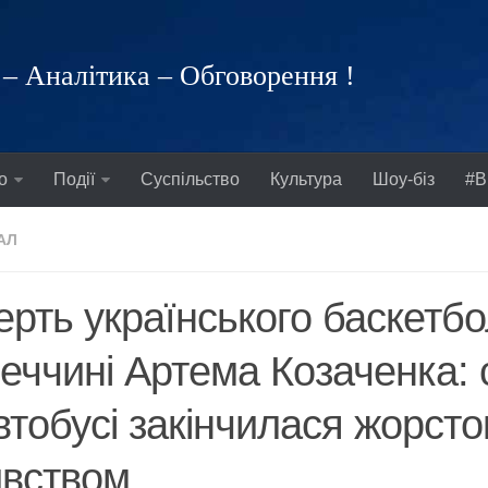
– Аналітика – Обговорення !
о
Події
Суспільство
Культура
Шоу-біз
#В
АЛ
рть українського баскетбо
еччині Артема Козаченка: 
втобусі закінчилася жорст
ивством