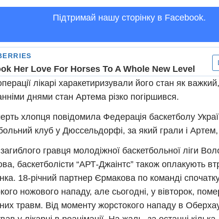
Підтримай нашу сторінку в Facebook.
операції лікарі харакетиризували його стан як важкий
анніми днями стан Артема різко погіршився.
ерть хлопця повідомила Федерація баскетболу Украї
больний клуб у Дюссельдорфі, за який грали і Артем,
 загиблого гравця молодіжної баскетбольної ліги Во
ва, баскетболісти “АРТ-Джаінтс” також оплакують вт
нка. 18-річний партнер Єрмакова по команді спочатк
кого ножового нападу, але сьогодні, у вівторок, пом
них травм. Від моменту жорстокого нападу в Оберхау
вав у лікарні в реанімації. На жаль, за останні кілька