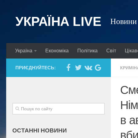
УКРАЇНА LIVE
Новини 
Україна
Економіка
Політика
Світ
Цікав
ПРИЄДНУЙТЕСЬ:
КРИМІН
Сме
Нім
в а
ОСТАННІ НОВИНИ
вб