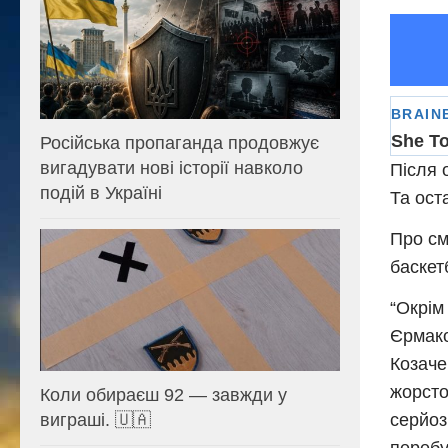
Російська пропаганда продовжує
вигадувати нові історії навколо
Після 
подій в Україні
Та ост
Про см
баскет
“Окрім
Єрмако
Козаче
жорсто
Коли обираєш 92 — завжди у
серйоз
виграші. 🇺🇦
перебу