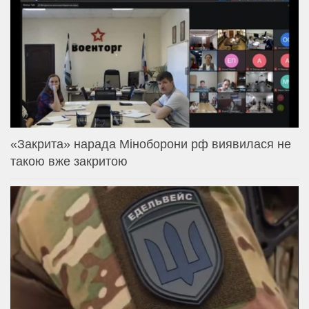
«Закрита» нарада Міноборони рф виявилася не
такою вже закритою