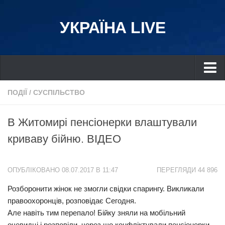
УКРАЇНА LIVE
Україна
ПОДІЇ
/
СУСПІЛЬСТВО
Київ
В Житомирі пенсіонерки влаштували
Дніпро
криваву бійню. ВІДЕО
Львів
Івано-Франківськ
ОПУБЛІКОВАНО 08.07.2017 В 11:47
ПЕРЕГЛЯДИ 44 896
Харків
Розборонити жінок не змогли свідки спарингу. Викликали
Донбас
правоохоронців, розповідає Сегодня.
Одеса
Але навіть тим перепало! Бійку зняли на мобільний
Схід
очевидці і розповіли, через що конфліктували пенсіонерки –