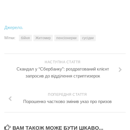
Трагедії
Курйози
Джерело.
Суспільство
Мітки:
бійня
Житомир
пенсіонерки
сусідки
Культура
Шоу-біз
#Війна
НАСТУПНА СТАТТЯ
Скандал у “Сбербанку”: роздратований клієнт
запросив до відділення стриптизерок
ПОПЕРЕДНЯ СТАТТЯ
Порошенко частково змінив указ про призов
ВАМ ТАКОЖ МОЖЕ БУТИ ЦІКАВО...