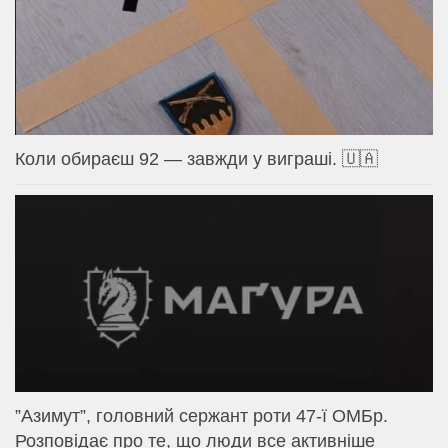
Коли обираєш 92 — завжди у виграші. 🇺🇦
⁨”Азимут”, головний сержант роти 47-ї ОМБр.
Розповідає про те, що люди все активніше