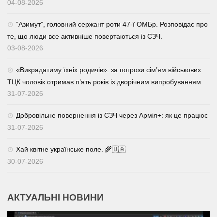
04-08-2026
⁨”Азимут”, головний сержант роти 47-ї ОМБр. Розповідає про
те, що люди все активніше повертаються із СЗЧ.
03-08-2026
«Викрадатиму їхніх родичів»: за погрози сім’ям військових
ТЦК чоловік отримав п’ять років із дворічним випробуванням
31-07-2026
Добровільне повернення із СЗЧ через Армія+: як це працює
31-07-2026
Хай квітне українське поле. 🌾🇺🇦
30-07-2026
АКТУАЛЬНІ НОВИНИ