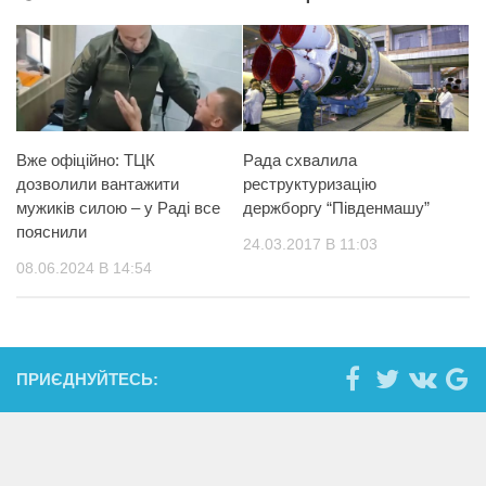
Вже офіційно: ТЦК
Рада схвалила
дозволили вантажити
реструктуризацію
мужиків силою – у Раді все
держборгу “Південмашу”
пояснили
24.03.2017 В 11:03
08.06.2024 В 14:54
ПРИЄДНУЙТЕСЬ: