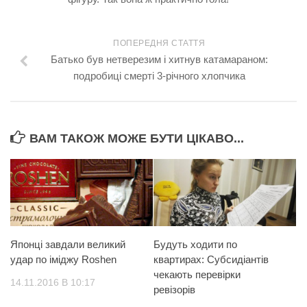
ПОПЕРЕДНЯ СТАТТЯ
Батько був нетверезим і хитнув катамараном:
подробиці смepті 3-річного хлопчика
ВАМ ТАКОЖ МОЖЕ БУТИ ЦІКАВО...
Японці завдали великий
Будуть ходити по
удар по іміджу Roshen
квартирах: Субсидіантів
чекають перевірки
14.11.2016 В 10:17
ревізорів