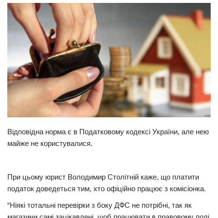
Прикарпаття
Економіка
Політика
Світ
Цікаво
Наука
Технології
Відповідна норма є в Податковому кодексі України, але нею
Історії
майже не користувалися.
Рецепти
Привітання
При цьому юрист Володимир Столітній каже, що платити
Здоров’я
податок доведеться тим, хто офіційно працює з комісіонка.
Події
“Ніякі тотальні перевірки з боку ДФС не потрібні, так як
магазини самі зацікавлені, щоб працювати в правовому полі
Кримінал