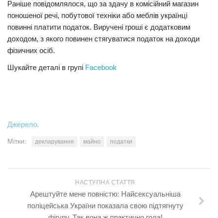
Раніше повідомлялося, що за здачу в комісійний магазин
поношеної речі, побутової техніки або меблів українці
повинні платити податок. Виручені гроші є додатковим
доходом, з якого повинен стягуватися податок на доходи
фізичних осіб.
Шукайте деталі в групі
Facebook
Джерело.
Мітки:
декларування
майно
податки
НАСТУПНА СТАТТЯ
Арештуйте мене повністю: Найсексуальніша
поліцейська України показала свою підтягнуту
фігуру. Так вона ж практично гола!