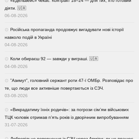
«Едельвейс» чекає. Контракт 18–24 — для тих, хто готовий
діяти. 🇺🇦
06-08-2026
Російська пропаганда продовжує вигадувати нові історії
навколо подій в Україні
04-08-2026
Коли обираєш 92 — завжди у виграші. 🇺🇦
04-08-2026
⁨”Азимут”, головний сержант роти 47-ї ОМБр. Розповідає про
те, що люди все активніше повертаються із СЗЧ.
03-08-2026
«Викрадатиму їхніх родичів»: за погрози сім’ям військових
ТЦК чоловік отримав п’ять років із дворічним випробуванням
31-07-2026
Добровільне повернення із СЗЧ через Армія+: як це працює