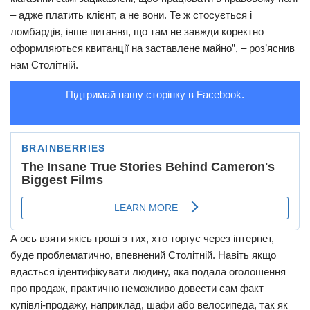
– адже платить клієнт, а не вони. Те ж стосується і
Трагедії
ломбардів, інше питання, що там не завжди коректно
Курйози
оформляються квитанції на заставлене майно”, – роз’яснив
нам Столітній.
Суспільство
Культура
Підтримай нашу сторінку в Facebook.
Шоу-біз
#Війна
А ось взяти якісь гроші з тих, хто торгує через інтернет,
буде проблематично, впевнений Столітній. Навіть якщо
вдасться ідентифікувати людину, яка подала оголошення
про продаж, практично неможливо довести сам факт
купівлі-продажу, наприклад, шафи або велосипеда, так як