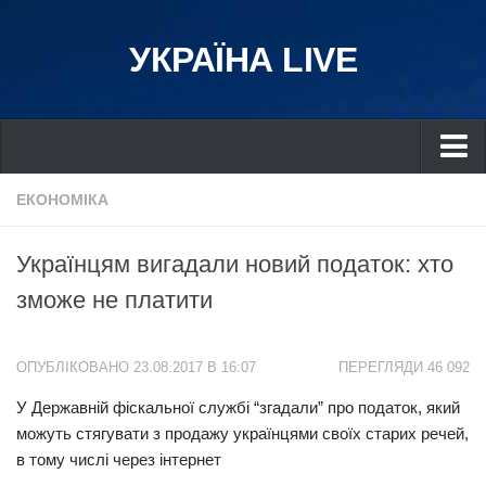
УКРАЇНА LIVE
Україна
ЕКОНОМІКА
Київ
Українцям вигадали новий податок: хто
Дніпро
зможе не платити
Львів
Івано-Франківськ
ОПУБЛІКОВАНО 23.08.2017 В 16:07
ПЕРЕГЛЯДИ 46 092
Харків
У Державній фіскальної службі “згадали” про податок, який
Донбас
можуть стягувати з продажу українцями своїх старих речей,
Одеса
в тому числі через інтернет
Схід