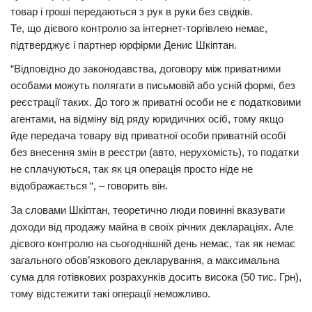
товар і гроші передаються з рук в руки без свідків.
Те, що дієвого контролю за інтернет-торгівлею немає,
підтверджує і партнер юрфірми Денис Шкіптан.
“Відповідно до законодавства, договору між приватними
особами можуть полягати в письмовій або усній формі, без
реєстрації таких. До того ж приватні особи не є податковими
агентами, на відміну від ряду юридичних осіб, тому якщо
йде передача товару від приватної особи приватній особі
без внесення змін в реєстри (авто, нерухомість), то податки
не сплачуються, так як ця операція просто ніде не
відображається “, – говорить він.
За словами Шкіптан, теоретично люди повинні вказувати
доходи від продажу майна в своїх річних деклараціях. Але
дієвого контролю на сьогоднішній день немає, так як немає
загального обов’язкового декларування, а максимальна
сума для готівкових розрахунків досить висока (50 тис. Грн),
тому відстежити такі операції неможливо.