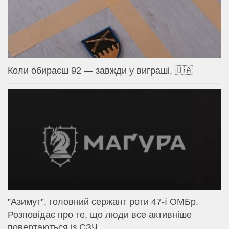
Коли обираєш 92 — завжди у виграші. 🇺🇦
⁨”Азимут”, головний сержант роти 47-ї ОМБр.
Розповідає про те, що люди все активніше
повертаються із СЗЧ.