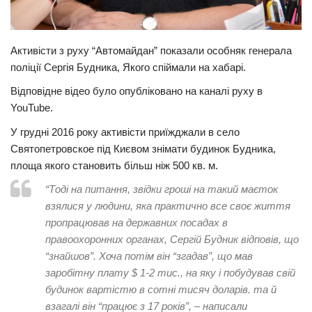
Трагедії
Курйози
Активісти з руху “Автомайдан” показали особняк генерала
поліції Сергія Будника, Якого спіймали на хабарі.
Суспільство
Відповідне відео було опубліковано на каналі руху в
Культура
YouTube.
Шоу-біз
У грудні 2016 року активісти приїжджали в село
#Війна
Святопетровское під Києвом знімати будинок Будника,
площа якого становить більш ніж 500 кв. м.
“Тоді на питання, звідки гроші на такий маєток
взялися у людини, яка практично все своє життя
пропрацював на державних посадах в
правоохоронних органах, Сергій Будник відповів, що
“знайшов”. Хоча потім він “згадав”, що мав
заробітну плату $ 1-2 тис., на яку і побудував свій
будинок вартістю в сотні тисяч доларів. та й
взагалі він “працює з 17 років”, – написали