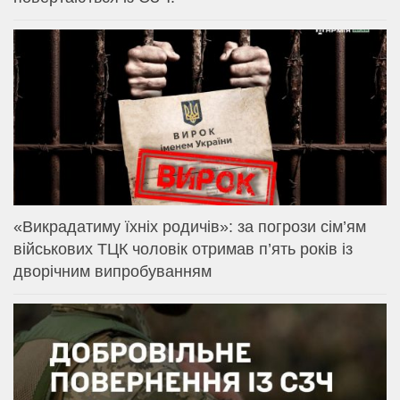
«Викрадатиму їхніх родичів»: за погрози сім’ям
військових ТЦК чоловік отримав п’ять років із
дворічним випробуванням