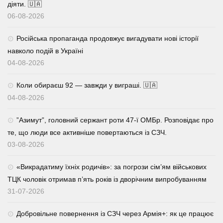
діяти. 🇺🇦
06-08-2026
Російська пропаганда продовжує вигадувати нові історії
навколо подій в Україні
04-08-2026
Коли обираєш 92 — завжди у виграші. 🇺🇦
04-08-2026
⁨”Азимут”, головний сержант роти 47-ї ОМБр. Розповідає про
те, що люди все активніше повертаються із СЗЧ.
03-08-2026
«Викрадатиму їхніх родичів»: за погрози сім’ям військових
ТЦК чоловік отримав п’ять років із дворічним випробуванням
31-07-2026
Добровільне повернення із СЗЧ через Армія+: як це працює