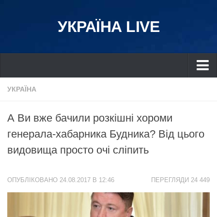
УКРАЇНА LIVE
Україна
УКРАЇНА
Київ
А Ви вже бачили розкішні хороми
Дніпро
генерала-хабарника Будника? Від цього
Львів
видовища просто очі сліпить
Івано-Франківськ
Харків
ОПУБЛІКОВАНО 24.08.2017 В 12:46
ПЕРЕГЛЯДИ 24 449
Донбас
Одеса
Схід