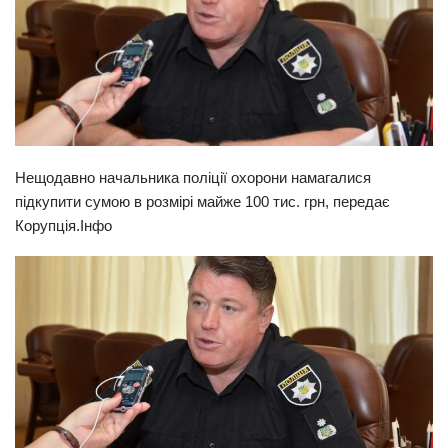
Прикарпаття
Економіка
Політика
Світ
Цікаво
Нещодавно начальника поліції охорони намагалися
підкупити сумою в розмірі майже 100 тис. грн, передає
Наука
Корупція.Інфо
Технології
Історії
Рецепти
Привітання
Здоров’я
Події
Кримінал