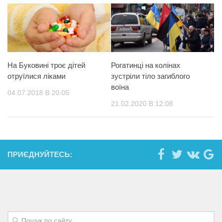
На Буковині троє дітей
Рогатинці на колінах
отруїлися ліками
зустріли тіло загиблого
воїна
04.07.2018 В 20:05
21.02.2020 В 12:08
ПРИЄДНУЙТЕСЬ: