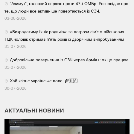
⁨”Азимут”, головний сержант роти 47-ї ОМБр. Розповідає про
те, що люди все активніше повертаються із СЗЧ.
03-08-2026
«Викрадатиму їхніх родичів»: за погрози сім’ям військових
ТЦК чоловік отримав п’ять років із дворічним випробуванням
31-07-2026
Добровільне повернення із СЗЧ через Армія+: як це працює
31-07-2026
Хай квітне українське поле. 🌾🇺🇦
30-07-2026
АКТУАЛЬНІ НОВИНИ