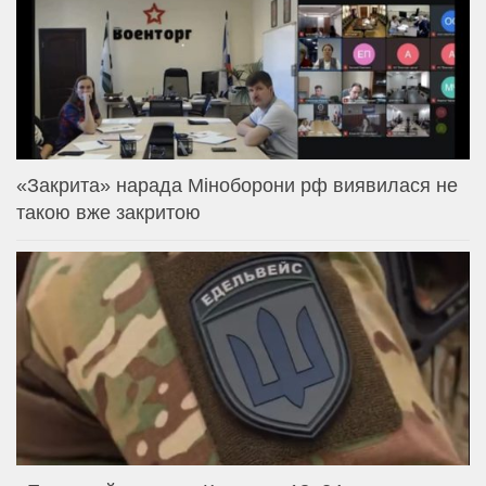
«Закрита» нарада Міноборони рф виявилася не
такою вже закритою