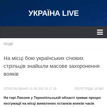
УКРАЇНА LIVE
Україна
ПОДІЇ
Київ
На місці бою українських січових
Дніпро
стрільців знайшли масове захоронення
Львів
вояків
Івано-Франківськ
Харків
ОПУБЛІКОВАНО 01.09.2017 В 17:19
ПЕРЕГЛЯДИ 18 860
Донбас
На горі Лисоня у Тернопільській області триває процес
Одеса
ексгумації на місці виявлених останків вояків часів
Схід