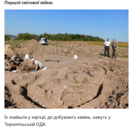
Першої світової війни.
Прикарпаття
Економіка
Політика
Світ
Цікаво
Наука
Технології
Історії
Рецепти
Привітання
Здоров’я
Їх знайшли у кар’єрі, де добувають камінь, кажуть у
Події
Тернопільській ОДА
Кримінал