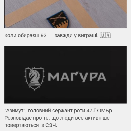
Коли обираєш 92 — завжди у виграші. 🇺🇦
⁨”Азимут”, головний сержант роти 47-ї ОМБр.
Розповідає про те, що люди все активніше
повертаються із СЗЧ.