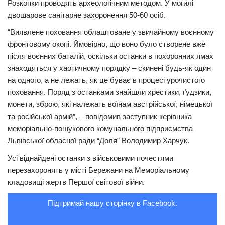
Розкопки проводять археологічним методом. У могилі
двошарове санітарне захоронення 50-60 осіб.
Трагедії
“Виявлене поховання облаштоване у звичайному воєнному
Курйози
фронтовому окопі. Ймовірно, що воно було створене вже
Суспільство
після воєнних баталій, оскільки останки в похоронних ямах
Культура
знаходяться у хаотичному порядку – скинені будь-як один
на одного, а не лежать, як це буває в процесі урочистого
Шоу-біз
поховання. Поряд з останками знайшли хрестики, ґудзики,
монети, зброю, які належать воїнам австрійської, німецької
#Війна
та російської армій”, – повідомив заступник керівника
меморіально-пошукового комунального підприємства
Львівської обласної ради “Доля” Володимир Харчук.
Усі віднайдені останки з військовими почестями
перезахоронять у місті Бережани на Меморіальному
кладовищі жертв Першої світової війни.
Підтримай нашу сторінку в Facebook.