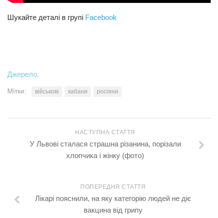
Шукайте деталі в групі
Facebook
Джерело.
Мітки:
військові
кабани
росіяни
НАСТУПНА СТАТТЯ
У Львові сталася страшна різанина, порізали
хлопчика і жінку (фото)
ПОПЕРЕДНЯ СТАТТЯ
Лікарі пояснили, на яку категорію людей не діє
вакцина від грипу