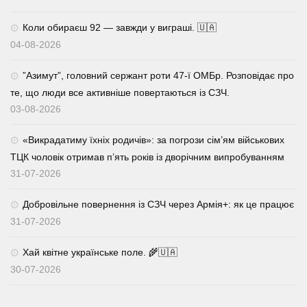
Коли обираєш 92 — завжди у виграші. 🇺🇦
04-08-2026
⁨”Азимут”, головний сержант роти 47-ї ОМБр. Розповідає про
те, що люди все активніше повертаються із СЗЧ.
03-08-2026
«Викрадатиму їхніх родичів»: за погрози сім’ям військових
ТЦК чоловік отримав п’ять років із дворічним випробуванням
31-07-2026
Добровільне повернення із СЗЧ через Армія+: як це працює
31-07-2026
Хай квітне українське поле. 🌾🇺🇦
30-07-2026