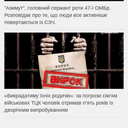
⁨”Азимут”, головний сержант роти 47-ї ОМБр.
Розповідає про те, що люди все активніше
повертаються із СЗЧ.
«Викрадатиму їхніх родичів»: за погрози сім’ям
військових ТЦК чоловік отримав п’ять років із
дворічним випробуванням