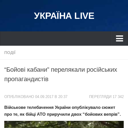
УКРАЇНА LIVE
Україна
ПОДІЇ
Київ
“Бойові кабани” перелякали російських
Дніпро
пропагандистів
Львів
Івано-Франківськ
ОПУБЛІКОВАНО 04.09.2017 В 20:37
ПЕРЕГЛЯДИ 17 342
Харків
Військове телебачення України опублікувало сюжет
Донбас
про те, як бійці АТО приручили двох “бойових вепрів”.
Одеса
Схід