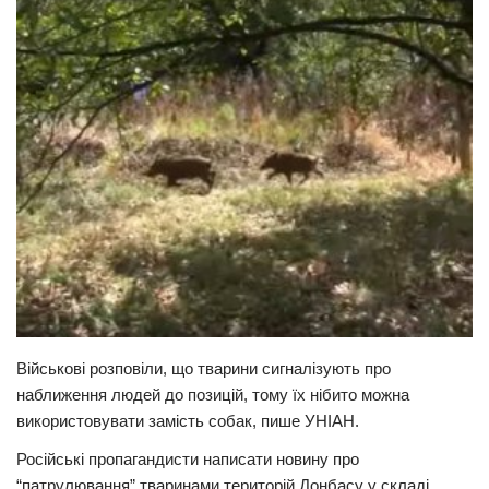
Прикарпаття
Економіка
Політика
Світ
Цікаво
Наука
Технології
Історії
Рецепти
Військові розповіли, що тварини сигналізують про
Привітання
наближення людей до позицій, тому їх нібито можна
Здоров’я
використовувати замість собак, пише УНІАН.
Події
Російські пропагандисти написати новину про
“патрулювання” тваринами територій Донбасу у складі
Кримінал