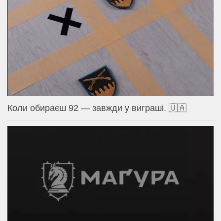
Коли обираєш 92 — завжди у виграші. 🇺🇦