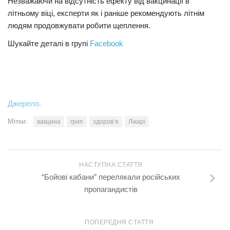
Незважаючи на відсутність ефекту від вакцинації в
літньому віці, експерти як і раніше рекомендують літнім
людям продовжувати робити щеплення.
Шукайте деталі в групі
Facebook
Джерело.
Мітки:
вакцина
грип
здоров’я
Лікарі
НАСТУПНА СТАТТЯ
“Бойові кабани” перелякали російських
пропагандистів
ПОПЕРЕДНЯ СТАТТЯ