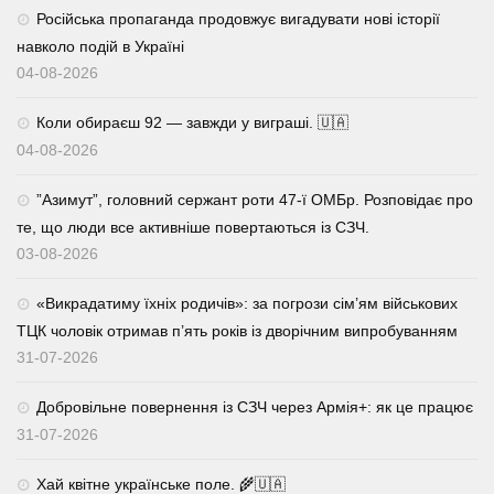
Російська пропаганда продовжує вигадувати нові історії
навколо подій в Україні
04-08-2026
Коли обираєш 92 — завжди у виграші. 🇺🇦
04-08-2026
⁨”Азимут”, головний сержант роти 47-ї ОМБр. Розповідає про
те, що люди все активніше повертаються із СЗЧ.
03-08-2026
«Викрадатиму їхніх родичів»: за погрози сім’ям військових
ТЦК чоловік отримав п’ять років із дворічним випробуванням
31-07-2026
Добровільне повернення із СЗЧ через Армія+: як це працює
31-07-2026
Хай квітне українське поле. 🌾🇺🇦