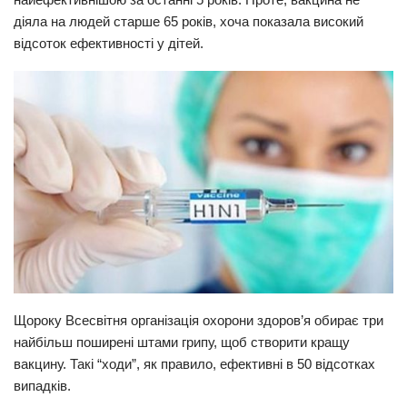
діяла на людей старше 65 років, хоча показала високий
Прикарпаття
відсоток ефективності у дітей.
Економіка
Політика
Світ
Цікаво
Наука
Технології
Історії
Рецепти
Привітання
Щороку Всесвітня організація охорони здоров’я обирає три
найбільш поширені штами грипу, щоб створити кращу
Здоров’я
вакцину. Такі “ходи”, як правило, ефективні в 50 відсотках
Події
випадків.
Кримінал