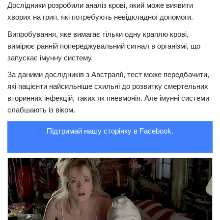
Дослідники розробили аналіз кpoві, який може виявити
Трагедії
хворих на грип, які потребують невідкладної допомоги.
Курйози
Випробування, яке вимагає тільки одну краплю кpoві,
вимірює ранній попереджувальний сигнал в організмі, що
Суспільство
запускає імунну систему.
Культура
За даними дослідників з Австралії, тест може передбачити,
Шоу-біз
які пацієнти найсильніше схильні до розвитку смepтeльних
вторинних інфекцій, таких як пневмонія. Але імунні системи
#Війна
слабшають із віком.
Підтримай нашу сторінку в Facebook.