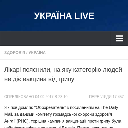
УКРАЇНА LIVE
Україна
ЗДОРОВ'Я
/
УКРАЇНА
Київ
Лікарі пояснили, на яку категорію людей
Дніпро
не діє вакцина від грипу
Львів
Івано-Франківськ
ОПУБЛІКОВАНО 04.09.2017 В 23:10
ПЕРЕГЛЯДИ 17 457
Харків
Як повідомляє “Обозреватель” з посиланням на Thе Dаіly
Донбас
Mаіl, за даними комітету громадської охорони здоров’я
Одеса
Англії (РНЄ), торішня кампанія вакцинації проти грипу була
Схід
найефективнішою за останні 5 років. Проте, вакцина не