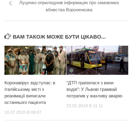
Луценко оприлюднив інформацію про замовника
вбивства Вороненкова
ВАМ ТАКОЖ МОЖЕ БУТИ ЦІКАВО...
Коронавірус відступає: в
“ДТП трапилася з вини
італійському місті з
водія”: У Львові трамвай
реанімації виписали
потрапив у жахливу аварію
останнього пацієнта
23.01.2018 В 11:11
10.07.2020 В 08:07