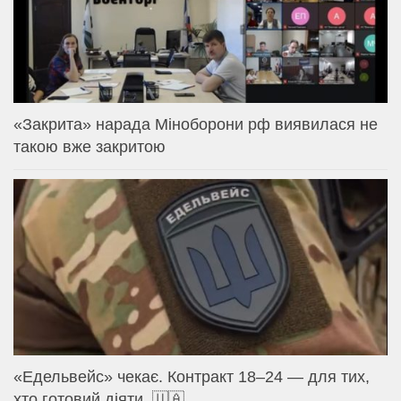
«Закрита» нарада Міноборони рф виявилася не
такою вже закритою
«Едельвейс» чекає. Контракт 18–24 — для тих,
хто готовий діяти. 🇺🇦