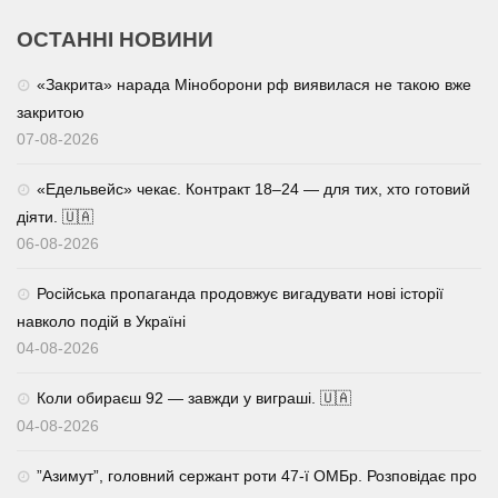
ОСТАННІ НОВИНИ
«Закрита» нарада Міноборони рф виявилася не такою вже
закритою
07-08-2026
«Едельвейс» чекає. Контракт 18–24 — для тих, хто готовий
діяти. 🇺🇦
06-08-2026
Російська пропаганда продовжує вигадувати нові історії
навколо подій в Україні
04-08-2026
Коли обираєш 92 — завжди у виграші. 🇺🇦
04-08-2026
⁨”Азимут”, головний сержант роти 47-ї ОМБр. Розповідає про