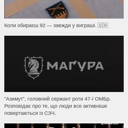
Коли обираєш 92 — завжди у виграші. 🇺🇦
⁨”Азимут”, головний сержант роти 47-ї ОМБр.
Розповідає про те, що люди все активніше
повертаються із СЗЧ.