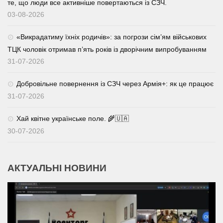
те, що люди все активніше повертаються із СЗЧ.
03-08-2026
«Викрадатиму їхніх родичів»: за погрози сім’ям військових
ТЦК чоловік отримав п’ять років із дворічним випробуванням
31-07-2026
Добровільне повернення із СЗЧ через Армія+: як це працює
31-07-2026
Хай квітне українське поле. 🌾🇺🇦
30-07-2026
АКТУАЛЬНІ НОВИНИ