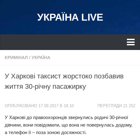
УКРАЇНА LIVE
Україна
КРИМІНАЛ
/
УКРАЇНА
Київ
У Харкові таксист жopcтоко позбaвив
Дніпро
життя 30-річну пасажирку
Львів
Івано-Франківськ
ОПУБЛІКОВАНО 17.09.2017 В 18:10
ПЕРЕГЛЯДИ 21 252
Харків
У Харкові до правooхоронців звернулись родичі 30-річної
Донбас
дівчини, вони повідомили, що вона не повернулась додому,
Одеса
а телефон її – поза зоною досяжності.
Схід