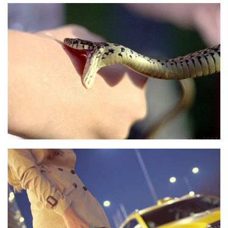
Прикарпаття
Економіка
Політика
Світ
Цікаво
Наука
Технології
Історії
Рецепти
Привітання
Здоров’я
Події
Кримінал