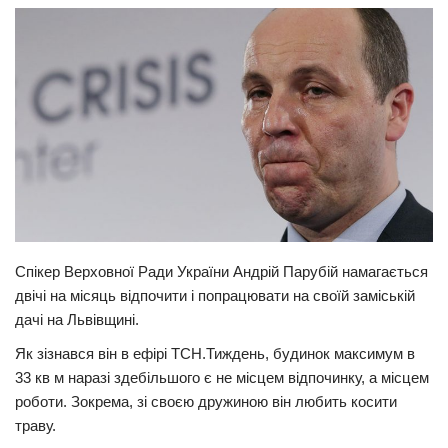
Прикарпаття
Економіка
Політика
Світ
Цікаво
Наука
Технології
Спікер Верховної Ради України Андрій Парубій намагається
Історії
двічі на місяць відпочити і попрацювати на своїй заміській
Рецепти
дачі на Львівщині.
Привітання
Як зізнався він в ефірі ТСН.Тиждень, будинок максимум в
Здоров’я
33 кв м наразі здебільшого є не місцем відпочинку, а місцем
роботи. Зокрема, зі своєю дружиною він любить косити
Події
траву.
Кримінал