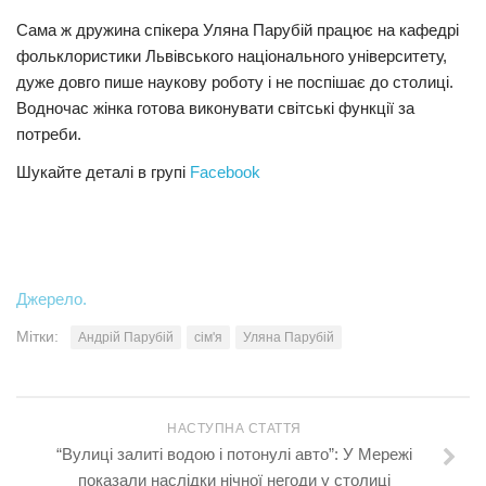
Сама ж дружина спікера Уляна Парубій працює на кафедрі
фольклористики Львівського національного університету,
дуже довго пише наукову роботу і не поспішає до столиці.
Водночас жінка готова виконувати світські функції за
потреби.
Шукайте деталі в групі
Facebook
Джерело.
Мітки:
Андрій Парубій
сім'я
Уляна Парубій
НАСТУПНА СТАТТЯ
“Вулиці залиті водою і потонулі авто”: У Мережі
показали наслідки нічної негоди у столиці