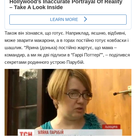
Також він зізнався, що готує. Наприклад, яєшню, відбивні,
може зварити макарони, а в горах постійно готує ковбаски і
шашлик. “Ярина (донька) постійно жартує, що мама –
командир, а ми як дві підлизи в “Гаррі Поттері””, – поділився
секретами родинного устрою Парубій.