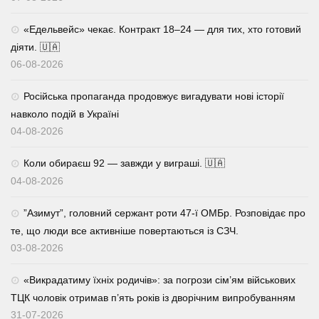
«Едельвейс» чекає. Контракт 18–24 — для тих, хто готовий
діяти. 🇺🇦
06-08-2026
Російська пропаганда продовжує вигадувати нові історії
навколо подій в Україні
04-08-2026
Коли обираєш 92 — завжди у виграші. 🇺🇦
04-08-2026
⁨”Азимут”, головний сержант роти 47-ї ОМБр. Розповідає про
те, що люди все активніше повертаються із СЗЧ.
03-08-2026
«Викрадатиму їхніх родичів»: за погрози сім’ям військових
ТЦК чоловік отримав п’ять років із дворічним випробуванням
31-07-2026