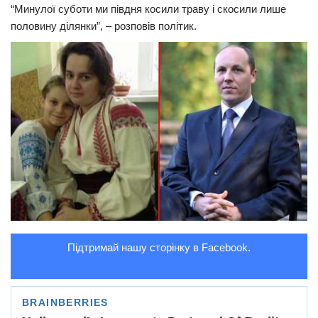
“Минулої суботи ми півдня косили траву і скосили лише
Трагедії
половину ділянки”, – розповів політик.
Курйози
Суспільство
Культура
Шоу-біз
#Війна
Підтримай нашу сторінку в Facebook.