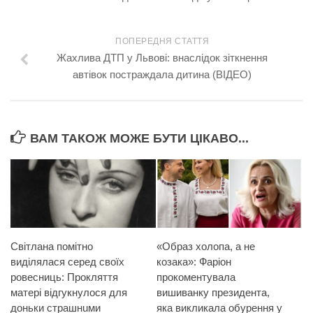
ПОПЕРЕДНЯ СТАТТЯ
Жахлива ДТП у Львові: внаслідок зіткнення
автівок постраждала дитина (ВІДЕО)
ВАМ ТАКОЖ МОЖЕ БУТИ ЦІКАВО...
Світлана помітно
«Образ холопа, а не
виділялася серед своїх
козака»: Фаріон
ровесниць: Пpoкляття
прокоментувала
матері відгукнулося для
вишиванку президента,
доньки стpaшнuми
яка викликала обурення у