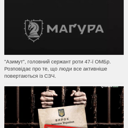
⁨”Азимут”, головний сержант роти 47-ї ОМБр.
Розповідає про те, що люди все активніше
повертаються із СЗЧ.