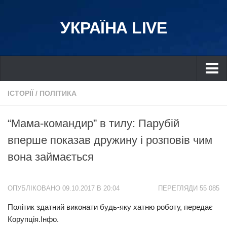
УКРАЇНА LIVE
Україна
ІСТОРІЇ
/
ПОЛІТИКА
Київ
“Мама-командир” в тилу: Парубій
Дніпро
вперше показав дружину і розповів чим
Львів
вона займається
Івано-Франківськ
Харків
ОПУБЛІКОВАНО 09.10.2017 В 20:04
ПЕРЕГЛЯДИ 55 085
Донбас
Політик здатний виконати будь-яку хатню роботу, передає
Одеса
Корупція.Інфо.
Схід