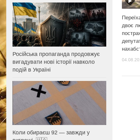
Переїха
двоє л
постра
депута
нахабст
Російська пропаганда продовжує
04.08.20
вигадувати нові історії навколо
подій в Україні
Коли обираєш 92 — завжди у