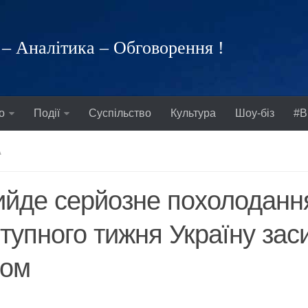
– Аналітика – Обговорення !
о
Події
Суспільство
Культура
Шоу-біз
#В
А
йде серйозне похолоданн
тупного тижня Україну зас
гом