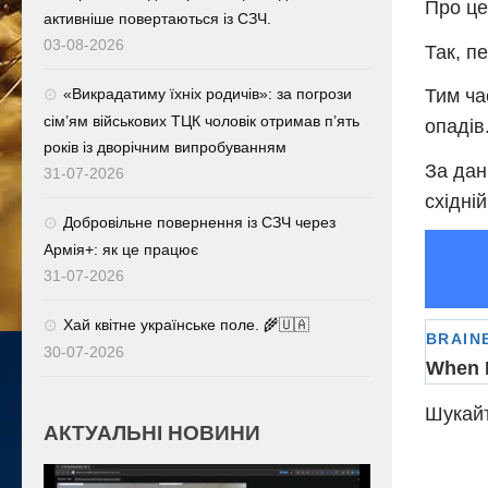
Про це
активніше повертаються із СЗЧ.
03-08-2026
Так, п
«Викрадатиму їхніх родичів»: за погрози
Тим ча
сім’ям військових ТЦК чоловік отримав п’ять
опадів
років із дворічним випробуванням
За дан
31-07-2026
східній
Добровільне повернення із СЗЧ через
Армія+: як це працює
31-07-2026
Хай квітне українське поле. 🌾🇺🇦
30-07-2026
Шукайт
АКТУАЛЬНІ НОВИНИ