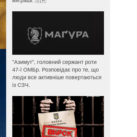
виграші. 🇺🇦
⁨”Азимут”, головний сержант роти
47-ї ОМБр. Розповідає про те, що
люди все активніше повертаються
із СЗЧ.