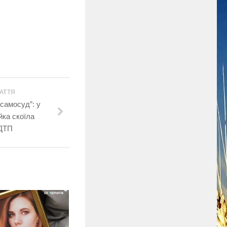
АТТЯ
самосуд”: у
йка скоїла
ДТП