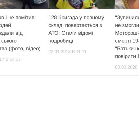
в і не помітив:
128 бригада у повному
“Зупинил
юдей
складі повертається з
не змогли
ждали від
АТО: Стали відомі
Моторошн
тського
подробиці
смерті 19
ва (фото, відео)
“Батьки 
22.01.2018 В 11:11
повірити 
17 В 14:17
03.03.2020 