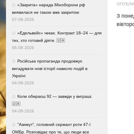
ОПУБЛІК
«Закрита» нарада Міноборони рф
виявилася не такою вже закритою
З поне
07-08-2026
вівтор
«Едельвейс» чекає. Контракт 18–24 — для
тих, хто готовий діяти. 🇺🇦
06-08-2026
Російська пропаганда продовжує
вигадувати нові історії навколо подій в
Україні
04-08-2026
Коли обираєш 92 — завжди у виграші.
🇺🇦
04-08-2026
⁨”Азимут”, головний сержант роти 47-ї
ОМБр. Розповідає про те, що люди все