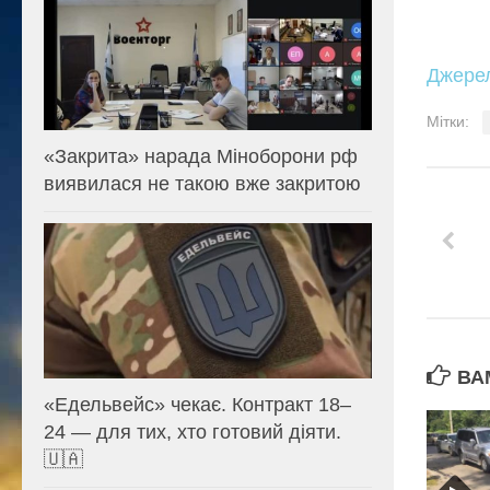
Джере
Мітки:
«Закрита» нарада Міноборони рф
виявилася не такою вже закритою
ВА
«Едельвейс» чекає. Контракт 18–
24 — для тих, хто готовий діяти.
🇺🇦