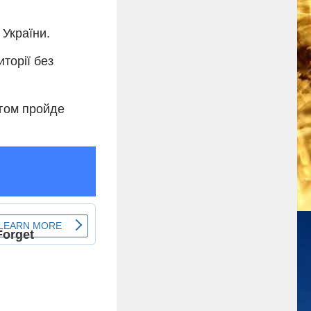
 України.
торії без
ігом пройде