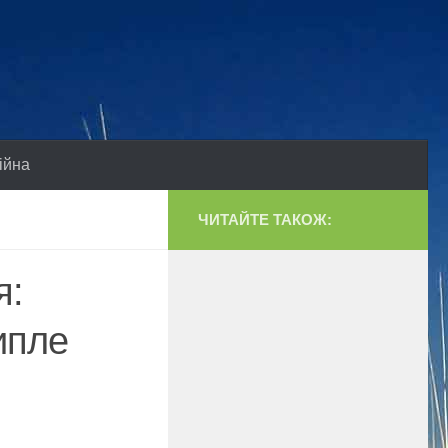
ійна
ЧИТАЙТЕ ТАКОЖ:
я:
ипле