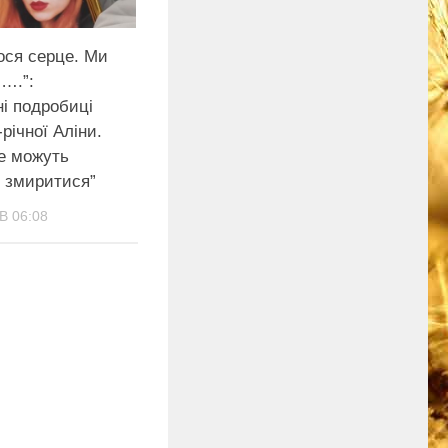
ося серце. Ми
….”:
і подробиці
-річної Аліни.
не можуть
і змиритися”
В 06:08