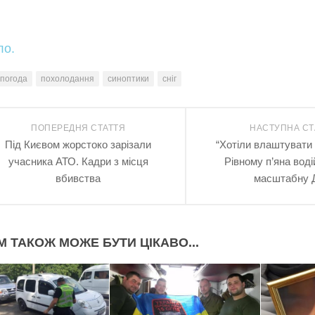
ло.
погода
похолодання
синоптики
сніг
ПОПЕРЕДНЯ СТАТТЯ
НАСТУПНА СТ
Під Києвом жорстоко зарізали
“Хотіли влаштувати 
учасника АТО. Кадри з місця
Рівному п’яна воді
вбивства
масштабну 
М ТАКОЖ МОЖЕ БУТИ ЦІКАВО...