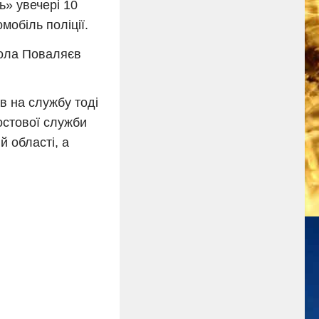
ь» увечері 10
обіль поліції.
икола Поваляєв
в на службу тоді
остової служби
й області, а