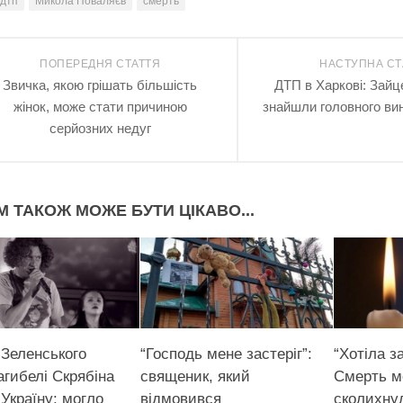
дтп
Микола Поваляєв
смерть
ПОПЕРЕДНЯ СТАТТЯ
НАСТУПНА СТ
Звичка, якою грішать більшість
ДTП в Харкові: Зайц
жінок, може стати причиною
знайшли головного вин
серйозних недуг
М ТАКОЖ МОЖЕ БУТИ ЦІКАВО...
 Зеленського
“Господь мене застеріг”:
“Хотіла за
агибелі Скрябіна
священик, який
Смерть м
Україну: могло
відмовився
сколихнул