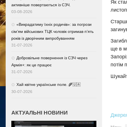
Як ста
активніше повертаються із СЗЧ.
листоп
03-08-2026
Старши
«Викрадатиму їхніх родичів»: за погрози
загинув
сім’ям військових ТЦК чоловік отримав п’ять
років із дворічним випробуванням
Загибл
31-07-2026
ще в м
Запорі
Добровільне повернення із СЗЧ через
потім 
Армія+: як це працює
31-07-2026
Шукайт
Хай квітне українське поле. 🌾🇺🇦
30-07-2026
АКТУАЛЬНІ НОВИНИ
Джере
Мітки: