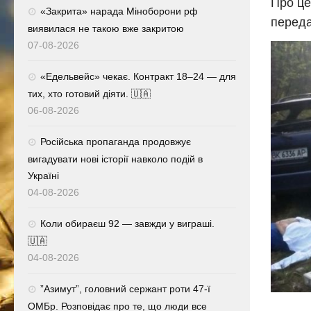
Про це
«Закрита» нарада Міноборони рф
переда
виявилася не такою вже закритою
07-08-2026
«Едельвейс» чекає. Контракт 18–24 — для
тих, хто готовий діяти. 🇺🇦
06-08-2026
Російська пропаганда продовжує
вигадувати нові історії навколо подій в
Україні
04-08-2026
Коли обираєш 92 — завжди у виграші.
🇺🇦
04-08-2026
⁨”Азимут”, головний сержант роти 47-ї
ОМБр. Розповідає про те, що люди все