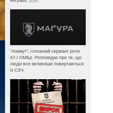
виграші. 🇺🇦
⁨”Азимут”, головний сержант роти
47-ї ОМБр. Розповідає про те, що
люди все активніше повертаються
із СЗЧ.