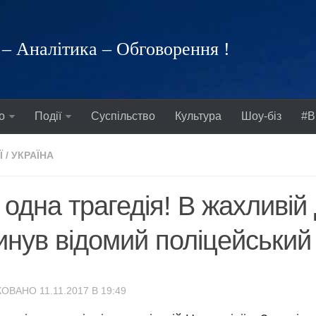
– Аналітика – Обговорення !
о
Події
Суспільство
Культура
Шоу-біз
#В
Ї
/
УКРАЇНА
одна трагедія! В жахливій
инув відомий поліцейський
ОВАНО 11.11.2017 В 19:49