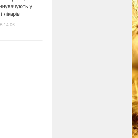
винувачують у
і лікарів
В 14:06