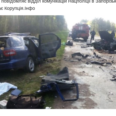
 повідомляє відділ комунікацій Нацполіціі в Запорізьк
є Корупція.Інфо