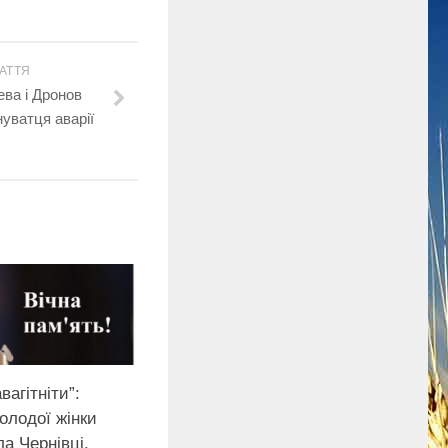
АТТЯ
ева і Дронов
уватця aвaрiї
вагітніти”:
олодої жінки
а Чернівці.