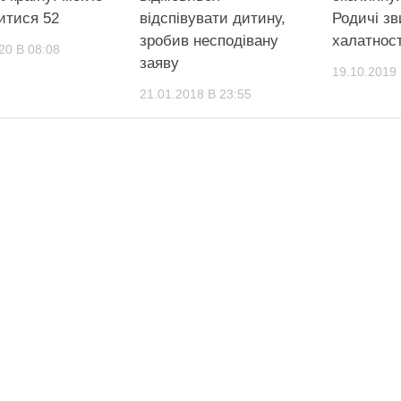
итися 52
відспівувати дитину,
Родичі з
зробив несподівану
халатност
20 В 08:08
заяву
19.10.2019 
21.01.2018 В 23:55