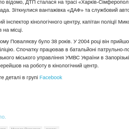
ло відомо, ДТП сталася на трасі «Харків-Сімферопол
ада. Зіткнулися вантажівка «ДАФ» та службовий автом
й інспектор кінологічного центру, капітан поліції М
 на місці.
ому Поваляєву було 38 років. У 2004 році він прийшо
іліцію. Спочатку працював в батальйоні патрульно-п
зького міського управління УМВС України в Запорізькі
перейшов на роботу в кінологічний центр.
е деталі в групі
Facebook
ло.