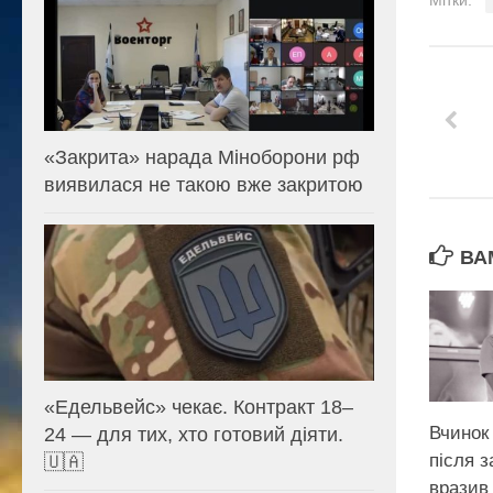
«Закрита» нарада Міноборони рф
виявилася не такою вже закритою
ВА
«Едельвейс» чекає. Контракт 18–
Вчинок
24 — для тих, хто готовий діяти.
після з
🇺🇦
вразив 