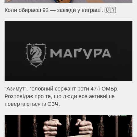
Коли обираєш 92 — завжди у виграші. 🇺🇦
⁨”Азимут”, головний сержант роти 47-ї ОМБр.
Розповідає про те, що люди все активніше
повертаються із СЗЧ.