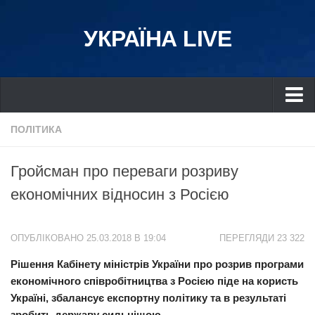
УКРАЇНА LIVE
Україна
ПОЛІТИКА
Київ
Гройсман про переваги розриву
Дніпро
економічних відносин з Росією
Львів
Івано-Франківськ
ОПУБЛІКОВАНО 25.03.2018 В 19:04
ПЕРЕГЛЯДИ 23 322
Харків
Рішення Кабінету міністрів України про розрив програми
Донбас
економічного співробітництва з Росією піде на користь
Одеса
Україні, збалансує експортну політику та в результаті
Схід
зробить державу сильнішою.