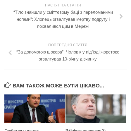
НАСТУПНА СТАТТЯ
“Тіло знайшли у сміттєвому баці з переломаними
ногами”: Хлопець згвалтував мертву подругу і
похвалився цим в Мережі
ПОПЕРЕДНЯ СТАТТЯ
“За допомогою шокера”: Чоловік у під’їзді жорстоко
згвалтував 10-річну дівчинку
ВАМ ТАКОЖ МОЖЕ БУТИ ЦІКАВО...
Гройсману хочуть
“Міністр попросив?”: