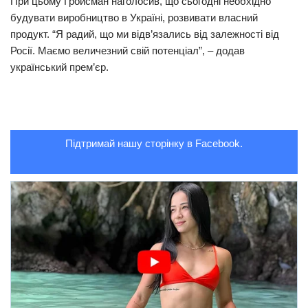
При цьому Гройсман наголосив, що сьогодні необхідно
будувати виробництво в Україні, розвивати власний
Трагедії
продукт. “Я радий, що ми відв’язались від залежності від
Курйози
Росії. Маємо величезний свій потенціал”, – додав
український прем’єр.
Суспільство
Культура
Шоу-біз
Підтримай нашу сторінку в Facebook.
#Війна