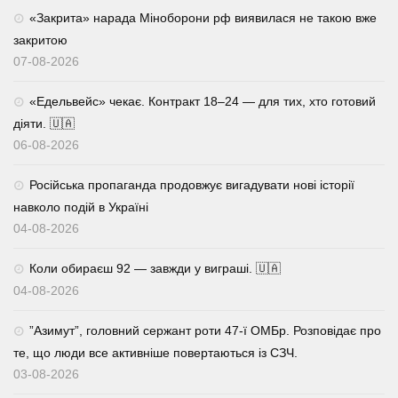
«Закрита» нарада Міноборони рф виявилася не такою вже
закритою
07-08-2026
«Едельвейс» чекає. Контракт 18–24 — для тих, хто готовий
діяти. 🇺🇦
06-08-2026
Російська пропаганда продовжує вигадувати нові історії
навколо подій в Україні
04-08-2026
Коли обираєш 92 — завжди у виграші. 🇺🇦
04-08-2026
⁨”Азимут”, головний сержант роти 47-ї ОМБр. Розповідає про
те, що люди все активніше повертаються із СЗЧ.
03-08-2026