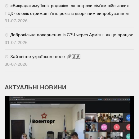
«Викрадатиму їхніх родичів»: за погрози сім’ям військових
ТЦК чоловік отримав п’ять років із дворічним випробуванням
31-07-2026
Добровільне повернення із СЗЧ через Армія+: як це працює
31-07-2026
Хай квітне українське поле. 🌾🇺🇦
30-07-2026
АКТУАЛЬНІ НОВИНИ