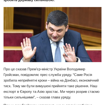
Прикарпаття
Економіка
Політика
Світ
Цікаво
Наука
Технології
Історії
Про це сказав Прем’єр-міністр України Володимир
Рецепти
Гройсман, повідомляє прес-служба уряду. “Саме Росія
зробила неприйнятні кроки – війна на Донбасі, економічний
Привітання
тиск. Тому ми були вимушені прийняти таке рішення. Наш
Здоров’я
експорт в Європу та Азію зростає. Ми через розрив стаємо
Події
тільки сильнішими”, – сказав глава уряду.
Кримінал