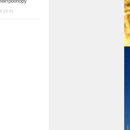
електроопору
В 23:01