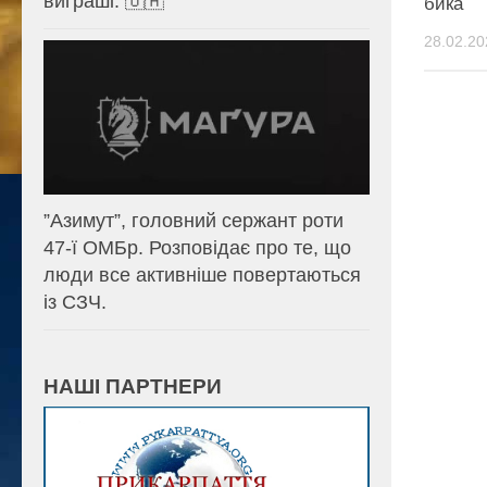
виграші. 🇺🇦
бика
28.02.20
⁨”Азимут”, головний сержант роти
47-ї ОМБр. Розповідає про те, що
люди все активніше повертаються
із СЗЧ.
НАШІ ПАРТНЕРИ