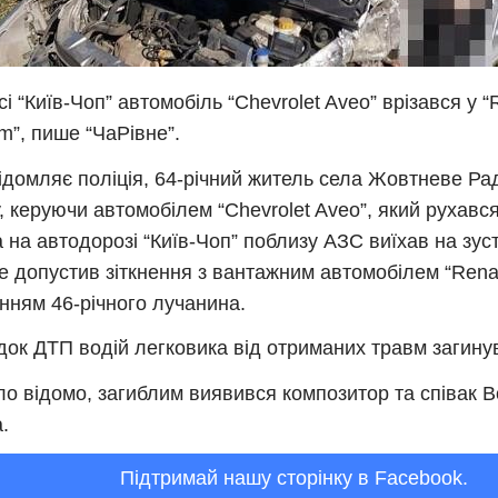
сі “Київ-Чоп” автомобіль “Chevrolet Aveo” врізався у “
”, пише “ЧаРівне”.
ідомляє поліція, 64-річний житель села Жовтневе Ра
, керуючи автомобілем “Chevrolet Aveo”, який рухавс
 на автодорозі “Київ-Чоп” поблизу АЗС виїхав на зуст
де допустив зіткнення з вантажним автомобілем “Rena
нням 46-річного лучанина.
док ДТП водій легковика від отриманих травм загинув 
ло відомо, загиблим виявився композитор та співак
.
Підтримай нашу сторінку в Facebook.