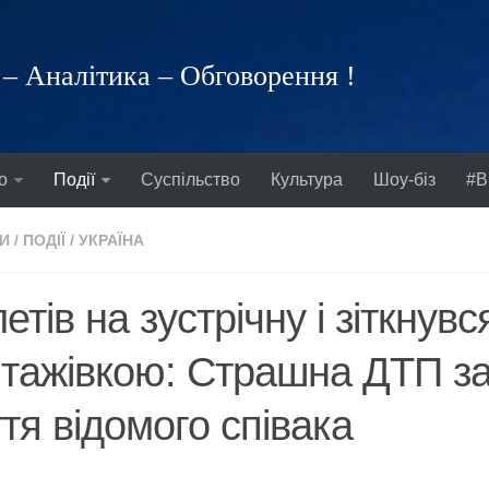
– Аналітика – Обговорення !
о
Події
Суспільство
Культура
Шоу-біз
#В
И
/
ПОДІЇ
/
УКРАЇНА
етів на зустрічну і зіткнувс
тажівкою: Страшна ДТП з
тя відомого співака