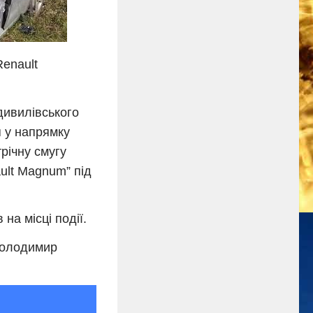
Renault
дивилівського
я у напрямку
річну смугу
ult Magnum” під
на місці події.
 Володимир