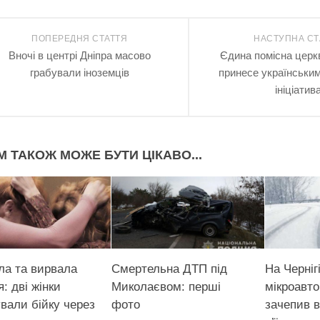
ПОПЕРЕДНЯ СТАТТЯ
НАСТУПНА СТ
Вночі в центрі Дніпра масово
Єдина помісна церкв
грабували іноземців
принесе українським
ініціатив
М ТАКОЖ МОЖЕ БУТИ ЦІКАВО...
ла та вирвала
Смертельна ДТП під
На Черніг
: дві жінки
Миколаєвом: перші
мікроавто
вали бійку через
фото
зачепив в