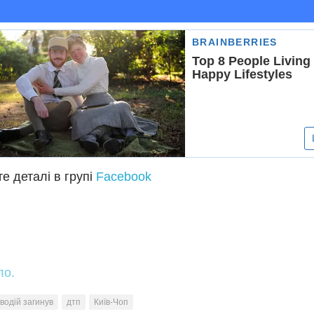
е деталі в групі
Facebook
ло.
водій загинув
дтп
Київ-Чоп