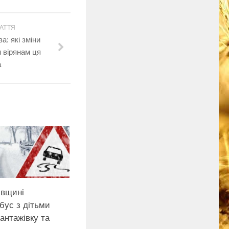
АТТЯ
а: які зміни
 вірянам ця
а
івщині
бус з дітьми
антажівку та