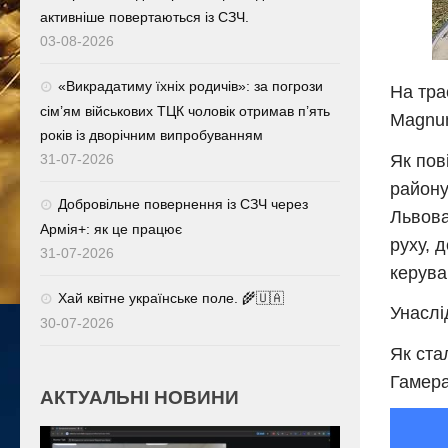
активніше повертаються із СЗЧ.
03-08-2026
«Викрадатиму їхніх родичів»: за погрози
На тра
сім’ям військових ТЦК чоловік отримав п’ять
Magnum
років із дворічним випробуванням
Як пов
31-07-2026
району
Добровільне повернення із СЗЧ через
Львова
Армія+: як це працює
руху, 
31-07-2026
керува
Хай квітне українське поле. 🌾🇺🇦
Унаслі
30-07-2026
Як ста
Гамера
АКТУАЛЬНІ НОВИНИ