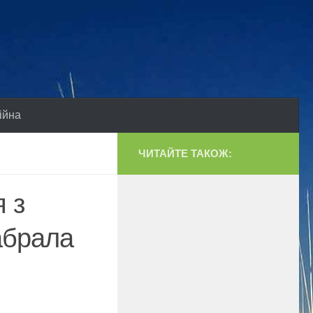
ійна
ЧИТАЙТЕ ТАКОЖ:
я з
абрала