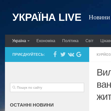
УКРАЇНА LIVE
Новини 
Україна
Економіка
Політика
Світ
Цікав
ПРИЄДНУЙТЕСЬ:
КУРЙОЗ
Вил
ван
жит
ОСТАННІ НОВИНИ