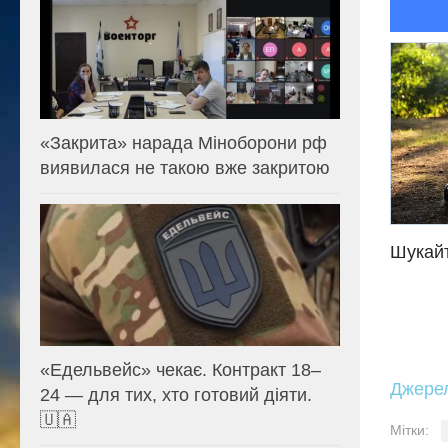
«Закрита» нарада Міноборони рф
виявилася не такою вже закритою
Шукайт
«Едельвейс» чекає. Контракт 18–
Джере
24 — для тих, хто готовий діяти.
🇺🇦
Мітки: