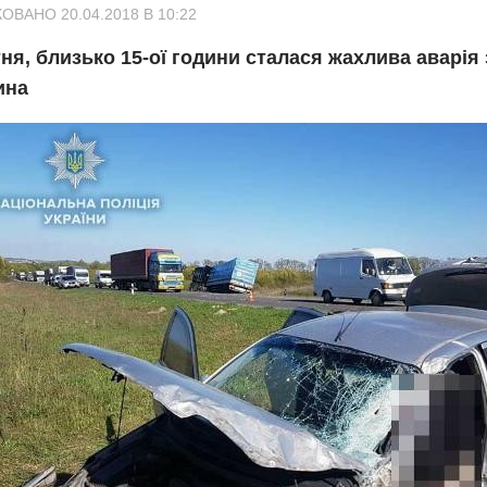
ОВАНО 20.04.2018 В 10:22
тня, близько 15-ої години сталася жахлива аварія 
ина