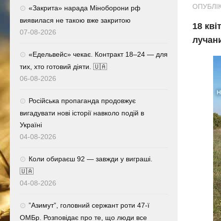
ОПУБЛІК
«Закрита» нарада Міноборони рф
виявилася не такою вже закритою
18 кві
07-08-2026
лучан
«Едельвейс» чекає. Контракт 18–24 — для
тих, хто готовий діяти. 🇺🇦
06-08-2026
Російська пропаганда продовжує
вигадувати нові історії навколо подій в
Україні
04-08-2026
Коли обираєш 92 — завжди у виграші.
🇺🇦
04-08-2026
⁨”Азимут”, головний сержант роти 47-ї
ОМБр. Розповідає про те, що люди все