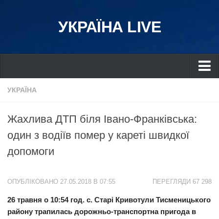
УКРАЇНА LIVE
Україна
УКРАЇНА
Київ
Жахлива ДТП біля Івано-Франківська:
Дніпро
один з водіїв помер у кареті швидкої
Львів
допомоги
Івано-Франківськ
Харків
ОПУБЛІКОВАНО 27.05.2018 В 07:55
ПЕРЕГЛЯДИ 67 298
Донбас
26 травня о 10:54 год. с. Старі Кривотули Тисменицького
Одеса
району трапилась дорожньо-транспортна пригода в
Схід