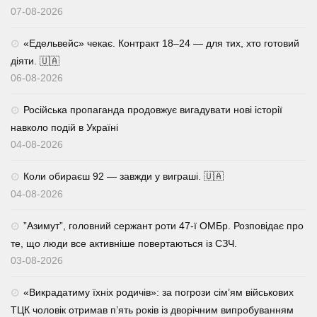
07-08-2026
«Едельвейс» чекає. Контракт 18–24 — для тих, хто готовий
діяти. 🇺🇦
06-08-2026
Російська пропаганда продовжує вигадувати нові історії
навколо подій в Україні
04-08-2026
Коли обираєш 92 — завжди у виграші. 🇺🇦
04-08-2026
⁨”Азимут”, головний сержант роти 47-ї ОМБр. Розповідає про
те, що люди все активніше повертаються із СЗЧ.
03-08-2026
«Викрадатиму їхніх родичів»: за погрози сім’ям військових
ТЦК чоловік отримав п’ять років із дворічним випробуванням