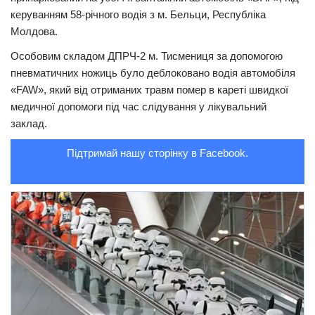
керуванням 58-річного водія з м. Бельци, Республіка
Трагедії
Молдова.
Курйози
Особовим складом ДПРЧ-2 м. Тисмениця за допомогою
Суспільство
пневматичних ножиць було деблоковано водія автомобіля
«FAW», який від отриманих травм помер в кареті швидкої
Культура
медичної допомоги під час слідування у лікувальний
Шоу-біз
заклад.
#Війна
Підтримай нашу сторінку в Facebook.