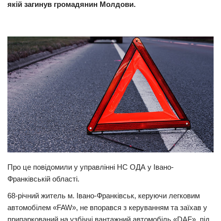
якій загинув громадянин Молдови.
Прикарпаття
Економіка
Політика
Світ
Цікаво
Наука
Технології
Історії
Рецепти
Про це повідомили у управлінні НС ОДА у Івано-
Привітання
Франківській області.
Здоров’я
68-річний житель м. Івано-Франківськ, керуючи легковим
Події
автомобілем «FAW», не впорався з керуванням та заїхав у
припаркований на узбіччі вантажний автомобіль «DAF», під
Кримінал