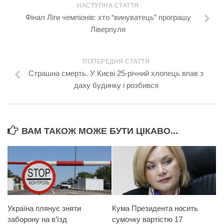
НАСТУПНА СТАТТЯ
Фінал Ліги чемпіонів: хто “винуватець” програшу
Ліверпуля
ПОПЕРЕДНЯ СТАТТЯ
Страшна смерть. У Києві 25-річний хлопець впав з
даху будинку і розбився
ВАМ ТАКОЖ МОЖЕ БУТИ ЦІКАВО...
Україна плянує зняти
Кума Президента носить
заборону на в’їзд
сумочку вартістю 17