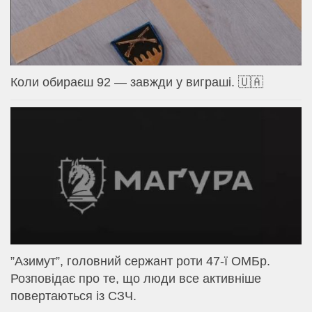
Коли обираєш 92 — завжди у виграші. 🇺🇦
⁨”Азимут”, головний сержант роти 47-ї ОМБр.
Розповідає про те, що люди все активніше
повертаються із СЗЧ.