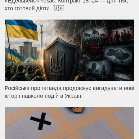
«Едельвейс» чекає. Контракт 18–24 — для тих,
хто готовий діяти. 🇺🇦
Російська пропаганда продовжує вигадувати нові
історії навколо подій в Україні