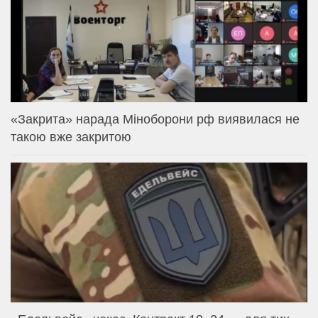
«Закрита» нарада Міноборони рф виявилася не
такою вже закритою