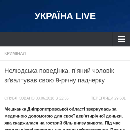
УКРАЇНА LIVE
Україна
КРИМІНАЛ
Київ
Нелюдська поведінка, п’яний чоловік
Дніпро
зґвалтував свою 9-річну падчерку
Львів
Івано-Франківськ
ОПУБЛІКОВАНО 03.06.2018 В 22:55
ПЕРЕГЛЯДИ 29 601
Харків
Мешканка Дніпропетровської області звернулась за
Донбас
медичною допомогою для своєї дев’ятирічної доньки,
Одеса
яка скаржилася на гострий біль внизу живота. Під час
Схід
огляду лікарі виявили, що дитину зґвалтування.
Про це