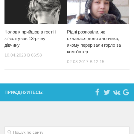
Чоловік прийшов в гості і
Рідні розповіли, як
зґвалтував 13-річну
склалася доля хлопчика,
дівчину
якому переpiзали горло за
комп’ютер
10.04.2023 В 06:58
02.08.2017 В 12:15
ПРИЄДНУЙТЕСЬ: