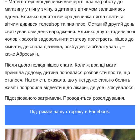
– Мати потерпілої дівчинки ввечері пішла на роботу до
магазину у нічну зміну, а дитина з вітчимом залишилась
Трагедії
вдома. Близько десятої вечора дівчинка лягла спати, а
Курйози
вітчим дивився телевізор та пив пиво. Останній другий день
Суспільство
святкував свій день народження. Близько другої години ночі
чоловік захотів задовольнити статеву пристрасть, пішов до
Культура
кімнати, де спала дівчинка, розбудив та зґвалтував її, –
Шоу-біз
каже Аброськін.
Після цього нелюд пішов спати. Коли ж вранці мати
#Війна
прийшла додому, дитина побоялася розповісти про те, що
сталося. Натомість сказала, що у неї дуже сильно болить
живіт і попросила відвезти її до лікарні, де усе і з’ясувалося.
Підозрюваного затримали. Проводиться розслідування.
Підтримай нашу сторінку в Facebook.