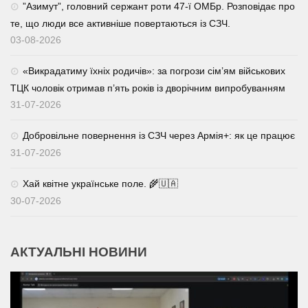
⁨”Азимут”, головний сержант роти 47-ї ОМБр. Розповідає про
те, що люди все активніше повертаються із СЗЧ.
03-08-2026
«Викрадатиму їхніх родичів»: за погрози сім’ям військових
ТЦК чоловік отримав п’ять років із дворічним випробуванням
31-07-2026
Добровільне повернення із СЗЧ через Армія+: як це працює
31-07-2026
Хай квітне українське поле. 🌾🇺🇦
30-07-2026
АКТУАЛЬНІ НОВИНИ