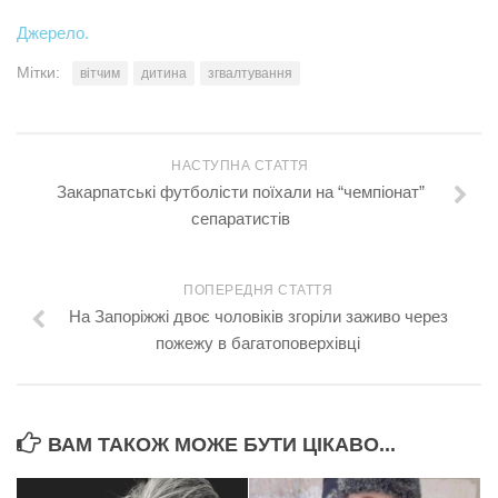
Джерело.
Мітки:
вітчим
дитина
згвалтування
НАСТУПНА СТАТТЯ
Закарпатські футболісти поїхали на “чемпіонат”
сепаратистів
ПОПЕРЕДНЯ СТАТТЯ
На Запоріжжі двоє чоловіків згоріли заживо через
пожежу в багатоповерхівці
ВАМ ТАКОЖ МОЖЕ БУТИ ЦІКАВО...