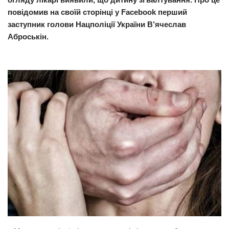
повідомив на своїй сторінці у Facebook перший
Прикарпаття
заступник голови Нацполіції України В’ячеслав
Економіка
Аброськін.
Політика
Світ
Цікаво
Наука
Технології
Історії
Рецепти
Привітання
Здоров’я
Події
Кримінал