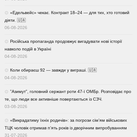
«Едельвейс» чекає. Контракт 18–24 — для тих, хто готовий
діяти. 🇺🇦
06-08-2026
Російська пропаганда продовжує вигадувати нові історії
навколо подій в Україні
04-08-2026
Коли обираєш 92 — завжди у виграші. 🇺🇦
04-08-2026
⁨”Азимут”, головний сержант роти 47-ї ОМБр. Розповідає про
те, що люди все активніше повертаються із СЗЧ.
03-08-2026
«Викрадатиму їхніх родичів»: за погрози сім’ям військових
ТЦК чоловік отримав п’ять років із дворічним випробуванням
31-07-2026