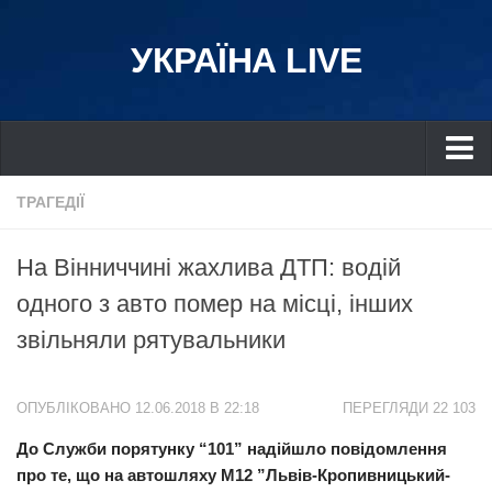
УКРАЇНА LIVE
Україна
ТРАГЕДІЇ
Київ
На Вінниччині жахлива ДТП: водій
Дніпро
одного з авто помер на місці, інших
Львів
звільняли рятувальники
Івано-Франківськ
Харків
ОПУБЛІКОВАНО 12.06.2018 В 22:18
ПЕРЕГЛЯДИ 22 103
Донбас
До Служби порятунку “101” надійшло повідомлення
Одеса
про те, що на автошляху М12 ”Львів-Кропивницький-
Схід