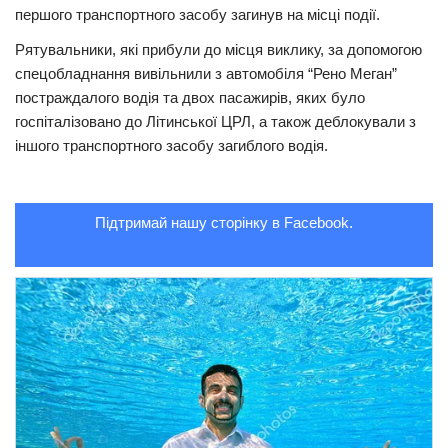
першого транспортного засобу загинув на місці події.
Трагедії
Рятувальники, які прибули до місця виклику, за допомогою
Курйози
спецобладнання вивільнили з автомобіля “Рено Меган”
постраждалого водія та двох пасажирів, яких було
Суспільство
госпіталізовано до Літинської ЦРЛ, а також деблокували з
Культура
іншого транспортного засобу загиблого водія.
Шоу-біз
#Війна
Підтримай нашу сторінку в Facebook.