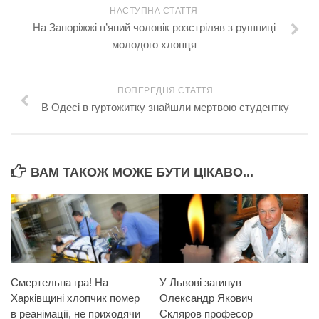
НАСТУПНА СТАТТЯ
На Запоріжжі п’яний чоловік розстріляв з рушниці
молодого хлопця
ПОПЕРЕДНЯ СТАТТЯ
В Одесі в гуртожитку знайшли мертвою студентку
ВАМ ТАКОЖ МОЖЕ БУТИ ЦІКАВО...
Смертельна гра! На
У Львові загинув
Харківщині хлопчик помер
Олександр Якович
в реанімації, не приходячи
Скляров професор