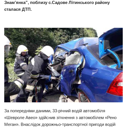
Знам’янка”, поблизу с.Садове Літинського району
Прикарпаття
сталася ДТП.
Економіка
Політика
Світ
Цікаво
Наука
Технології
Історії
Рецепти
Привітання
Здоров’я
За попередніми даними, 33-річний водій автомобіля
Події
«Шевроле Авео» здійснив зіткнення з автомобілем «Рено
Меган». Внаслідок дорожньо-транспортної пригоди водій
Кримінал