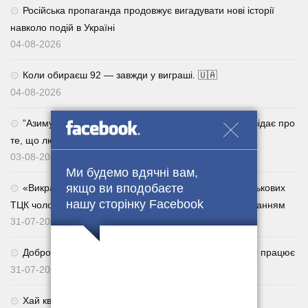
Російська пропаганда продовжує вигадувати нові історії
навколо подій в Україні
04-08-2026
Коли обираєш 92 — завжди у виграші. 🇺🇦
04-08-2026
⁨”Азимут”, головний сержант роти 47-ї ОМБр. Розповідає про
те, що люди все активніше повертаються із СЗЧ.
03-08-2026
Ми будемо вдячні вам,
якщо ви вподобаєте
«Викрадатиму їхніх родичів»: за погрози сім’ям військових
нашу сторінку Facebook
ТЦК чоловік отримав п’ять років із дворічним випробуванням
31-07-2026
Добровільне повернення із СЗЧ через Армія+: як це працює
31-07-2026
Хай квітне українське поле. 🌾🇺🇦