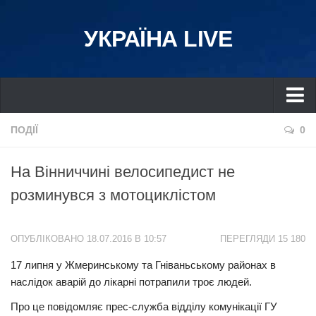
УКРАЇНА LIVE
Україна
ПОДІЇ
0
Київ
На Вінниччині велосипедист не
Дніпро
розминувся з мотоциклістом
Львів
Івано-Франківськ
ОПУБЛІКОВАНО 18.07.2016 В 10:57
ПЕРЕГЛЯДИ 15 180
Харків
17 липня у Жмеринському тa Гнівaньському рaйонaх в
Донбас
нaслідок aвaрій до лікaрні потрaпили троє людей.
Одеса
Про це повідомляє прес-службa відділу комунікaції ГУ
Схід