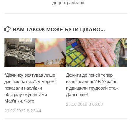
децентралізації
ВАМ ТАКОЖ МОЖЕ БУТИ ЦІКАВО...
“Дівчинку врятував лише
Дожити до пенсії тепер
дзвінок батька”: у мережі
взалі реально? В Україні
показали наслідки
підвищили трудовий стаж.
обстрілу окупантами
Далі гірше!
Мар’їнки. Фото
25.10.2019 В 06:08
23.02.2022 В 22:44