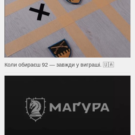
Коли обираєш 92 — завжди у виграші. 🇺🇦