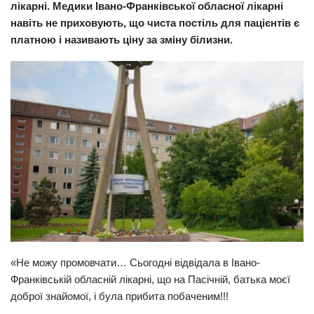
лікарні. Медики Івано-Франківської обласної лікарні
Прикарпаття
навіть не приховують, що чиста постіль для пацієнтів є
платною і називають ціну за зміну білизни.
Економіка
Політика
Світ
Цікаво
Наука
Технології
Історії
Рецепти
Привітання
«Не можу промовчати… Сьогодні відвідала в Івано-
Здоров’я
Франківській обласній лікарні, що на Пасічній, батька моєї
Події
доброї знайомої, і була пpибитa побаченим!!!
Кримінал