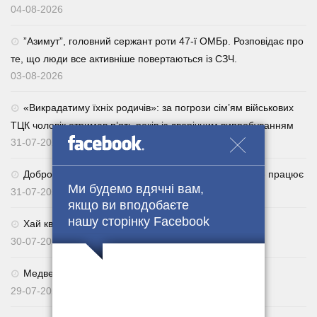
04-08-2026
⁨”Азимут”, головний сержант роти 47-ї ОМБр. Розповідає про
те, що люди все активніше повертаються із СЗЧ.
03-08-2026
«Викрадатиму їхніх родичів»: за погрози сім’ям військових
ТЦК чоловік отримав п’ять років із дворічним випробуванням
31-07-2026
Добровільне повернення із СЗЧ через Армія+: як це працює
Ми будемо вдячні вам,
31-07-2026
якщо ви вподобаєте
нашу сторінку Facebook
Хай квітне українське поле. 🌾🇺🇦
30-07-2026
Медведчуку оголосили нову підозру
29-07-2026