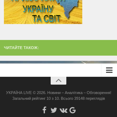
ЧИТАЙТЕ ТАКОЖ:
Головна
Про сайт
УКРАЇНА LIVE © 2026. Новини – Аналітика – Обговорення!
Загальний рейтинг
10
з
10
.
Всього
39148
переглядів
Реклама
Наші банери