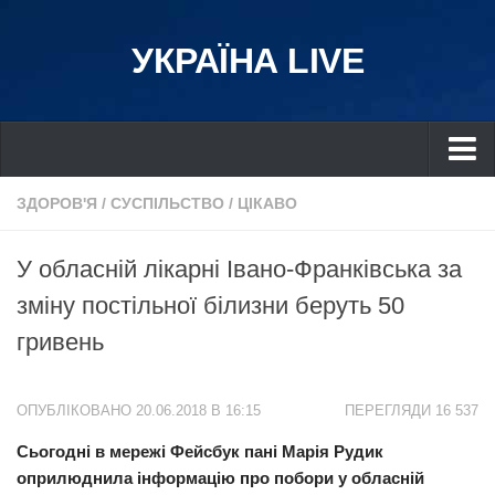
УКРАЇНА LIVE
Україна
ЗДОРОВ'Я
/
СУСПІЛЬСТВО
/
ЦІКАВО
Київ
У обласній лікарні Івано-Франківська за
Дніпро
зміну постільної білизни беруть 50
Львів
гривень
Івано-Франківськ
Харків
ОПУБЛІКОВАНО 20.06.2018 В 16:15
ПЕРЕГЛЯДИ 16 537
Донбас
Сьогодні в мережі Фейсбук пані Марія Рудик
Одеса
оприлюднила інформацію про побори у обласній
Схід