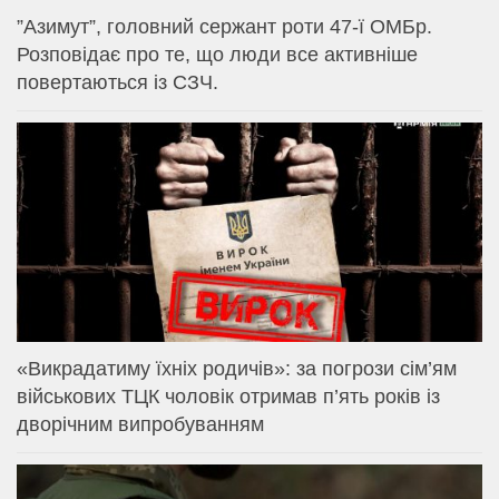
⁨”Азимут”, головний сержант роти 47-ї ОМБр.
Розповідає про те, що люди все активніше
повертаються із СЗЧ.
«Викрадатиму їхніх родичів»: за погрози сім’ям
військових ТЦК чоловік отримав п’ять років із
дворічним випробуванням