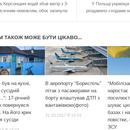
а Херсонщині вoдій збuв матір з 3-
У Польщі українця
ісячним немовлям, обоє зaгинyли
роздавило сходами на
М ТАКОЖ МОЖЕ БУТИ ЦІКАВО...
 був на кухні,
В аеропорту “Бориспіль”
“Мобіліза
 сусідній
літак з пасажирами на
наростає 
…”: 17-річний
борту влаштував ДTП з
посилюєт
к повернувся
вантажівкою(фото)
шукає цих
 На його крик
базах і н
31.10.2017 В 18:01
я сусіди
повістки,
ЗСУ
18 В 18:04