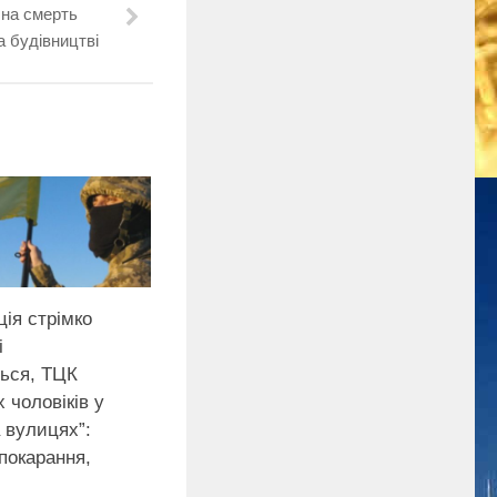
 на смерть
 будівництві
ція стрімко
і
ься, ТЦК
 чоловіків у
а вулицях”:
 покарання,