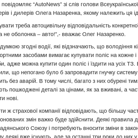
 повідомляє “AutoNews” зі слів голови Всеукраїнської
ерів і дилерів Олега Назаренка, якому належить ця і
увати треба автоцивільну відповідальність конкретн
 а не оболонка – авто!”,- вважає Олег Назаренко.
 думкою згодні водії, які відзначають, що володіння к
ортними засобами вимагає купувати поліс на кожне і 
и, адже можна купити один поліс і їздити на усіх ТЗ. 
или, що непогано було б запровадити гнучку систему
дить без aвaрій. В тому числі, багато з них обурені ти
ть пошкоджені деталі за цінами, як за вживані, а ча
ти нові.
ти ж страхової компанії відповідають, що більшу час
онованих змін важко буде здійснити. Деякі правила д
Радянського Союзу і потребують вносити зміни в зако
у деякі вже існують, але за останні три роки до них у