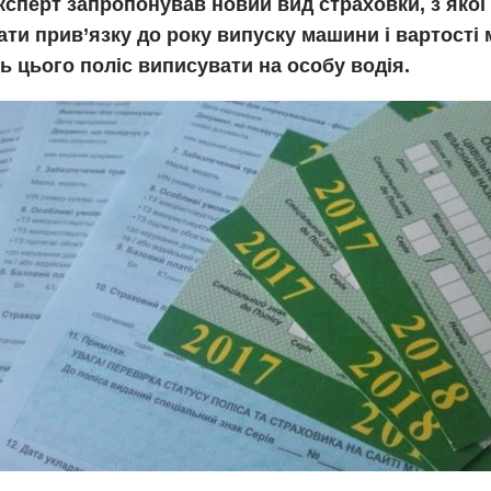
ксперт запропонував новий вид страховки, з якої
ти прив’язку до року випуску машини і вартості 
ь цього поліс виписувати на особу водія.