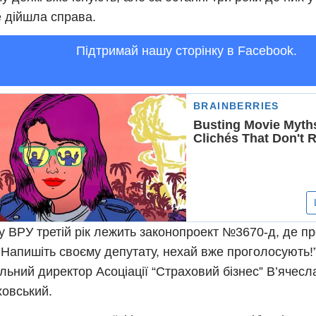
не дійшла справа.
Підтримай нашу сторінку в Facebook.
 у ВРУ третій рік лежить законопроект №3670-д, де п
. Напишіть своєму депутату, нехай вже проголосують!
льний директор Асоціації “Страховий бізнес” В’ячесл
овський.