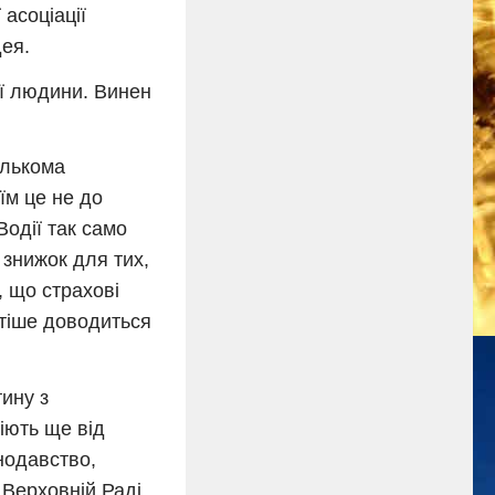
 асоціації
дея.
ої людини. Винен
ількома
їм це не до
Водії так само
 знижок для тих,
м, що страхові
стіше доводиться
тину з
іють ще від
нодавство,
 Верховній Раді