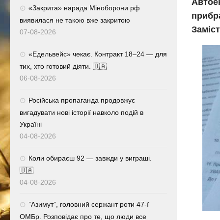
Автое
«Закрита» нарада Міноборони рф
прибра
виявилася не такою вже закритою
Заміст
07-08-2026
«Едельвейс» чекає. Контракт 18–24 — для
тих, хто готовий діяти. 🇺🇦
06-08-2026
Російська пропаганда продовжує
вигадувати нові історії навколо подій в
Україні
04-08-2026
Коли обираєш 92 — завжди у виграші.
🇺🇦
04-08-2026
⁨”Азимут”, головний сержант роти 47-ї
ОМБр. Розповідає про те, що люди все