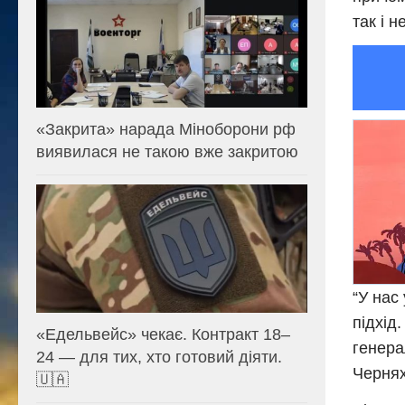
так і 
«Закрита» нарада Міноборони рф
виявилася не такою вже закритою
“У нас
підхід
«Едельвейс» чекає. Контракт 18–
генера
24 — для тих, хто готовий діяти.
Чернях
🇺🇦