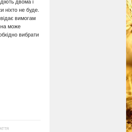
одіють двома і
и ніхто не буде.
овідає вимогам
она може
еобхідно вибрати
АТТЯ