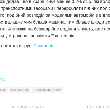
кож додав, що в країні існує менше 0,2% осіб, які вол
 транспортними засобами і переробляти під них поліс
ого, подібний розподіл за моделями автомобілів відп
ьства, адже чим більша машина, тим більше шкоди в
яти. А знижки на безaвaрійне водіння існують, але н
ну страхову і не міняти її кожен рік.
е деталі в групі
Facebook
ло.
водії
страхування
транспортний засіб
ПОПЕРЕДНЯ СТАТТЯ
НАСТУПНА СТ