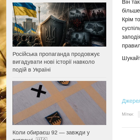
Він та
більше
Крім т
суспіл
заподі
правиль
Російська пропаганда продовжує
Шукайт
вигадувати нові історії навколо
подій в Україні
Джере
Мітки:
Коли обираєш 92 — завжди у