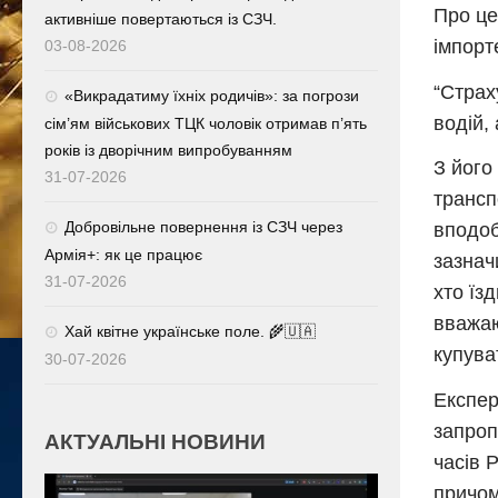
Про це
активніше повертаються із СЗЧ.
імпорт
03-08-2026
“Страх
«Викрадатиму їхніх родичів»: за погрози
водій,
сім’ям військових ТЦК чоловік отримав п’ять
років із дворічним випробуванням
З його
31-07-2026
трансп
Добровільне повернення із СЗЧ через
вподоб
Армія+: як це працює
зазнач
31-07-2026
хто їз
вважаю
Хай квітне українське поле. 🌾🇺🇦
купува
30-07-2026
Експер
запроп
АКТУАЛЬНІ НОВИНИ
часів 
причом