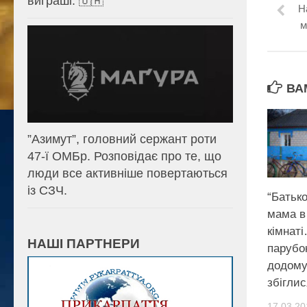
виграші. 🇺🇦
Н
м
ВА
⁨”Азимут”, головний сержант роти
47-ї ОМБр. Розповідає про те, що
люди все активніше повертаються
із СЗЧ.
“Батько
мама в
кімнаті
НАШІ ПАРТНЕРИ
парубо
додому.
збіглис
17.03.20