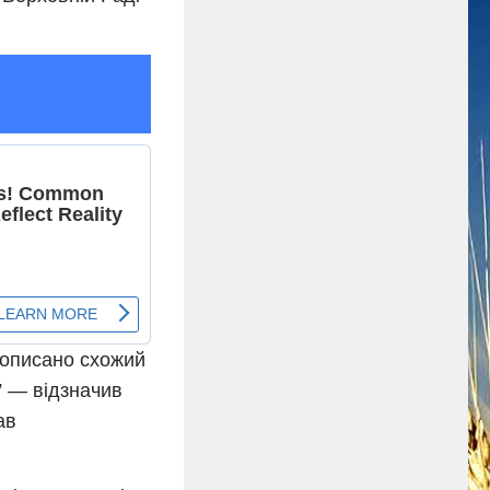
рописано схожий
” — відзначив
ав