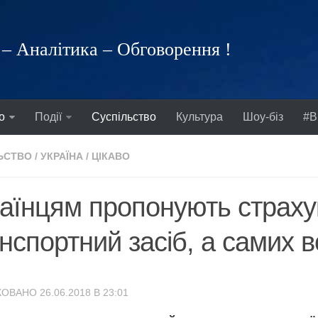
– Аналітика – Обговорення !
о
Події
Суспільство
Культура
Шоу-біз
#В
ЬСТВО
/
УКРАЇНА
/
ЦІКАВО
аїнцям пропонують страху
нспортний засіб, а самих в
ОВАНО 26.06.2018 В 23:01